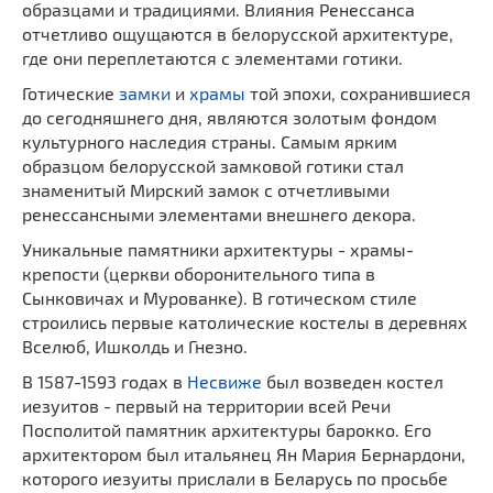
образцами и традициями. Влияния Ренессанса
отчетливо ощущаются в белорусской архитектуре,
где они переплетаются с элементами готики.
Готические
замки
и
храмы
той эпохи, сохранившиеся
до сегодняшнего дня, являются золотым фондом
культурного наследия страны. Самым ярким
образцом белорусской замковой готики стал
знаменитый Мирский замок с отчетливыми
ренессансными элементами внешнего декора.
Уникальные памятники архитектуры - храмы-
крепости (церкви оборонительного типа в
Сынковичах и Мурованке). В готическом стиле
строились первые католические костелы в деревнях
Вселюб, Ишколдь и Гнезно.
В 1587-1593 годах в
Несвиже
был возведен костел
иезуитов - первый на территории всей Речи
Посполитой памятник архитектуры барокко. Его
архитектором был итальянец Ян Мария Бернардони,
которого иезуиты прислали в Беларусь по просьбе