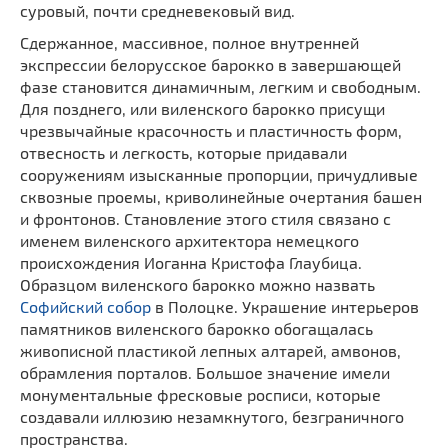
суровый, почти средневековый вид.
Сдержанное, массивное, полное внутренней
экспрессии белорусское барокко в завершающей
фазе становится динамичным, легким и свободным.
Для позднего, или виленского барокко присущи
чрезвычайные красочность и пластичность форм,
отвесность и легкость, которые придавали
сооружениям изысканные пропорции, причудливые
сквозные проемы, криволинейные очертания башен
и фронтонов. Становление этого стиля связано с
именем виленского архитектора немецкого
происхождения Иоганна Кристофа Глаубица.
Образцом виленского барокко можно назвать
Софийский собор
в Полоцке. Украшение интерьеров
памятников виленского барокко обогащалась
живописной пластикой лепных алтарей, амвонов,
обрамления порталов. Большое значение имели
монументальные фресковые росписи, которые
создавали иллюзию незамкнутого, безграничного
пространства.