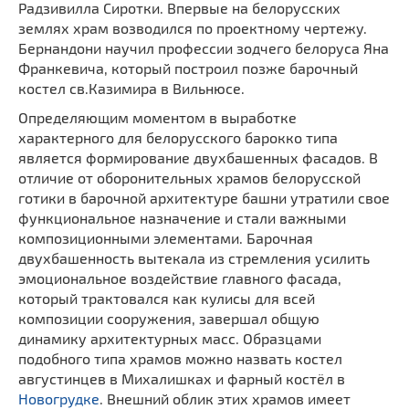
Радзивилла Сиротки. Впервые на белорусских
землях храм возводился по проектному чертежу.
Бернандони научил профессии зодчего белоруса Яна
Франкевича, который построил позже барочный
костел св.Казимира в Вильнюсе.
Определяющим моментом в выработке
характерного для белорусского барокко типа
является формирование двухбашенных фасадов. В
отличие от оборонительных храмов белорусской
готики в барочной архитектуре башни утратили свое
функциональное назначение и стали важными
композиционными элементами. Барочная
двухбашенность вытекала из стремления усилить
эмоциональное воздействие главного фасада,
который трактовался как кулисы для всей
композиции сооружения, завершал общую
динамику архитектурных масс. Образцами
подобного типа храмов можно назвать костел
августинцев в Михалишках и фарный костёл в
Новогрудке
. Внешний облик этих храмов имеет