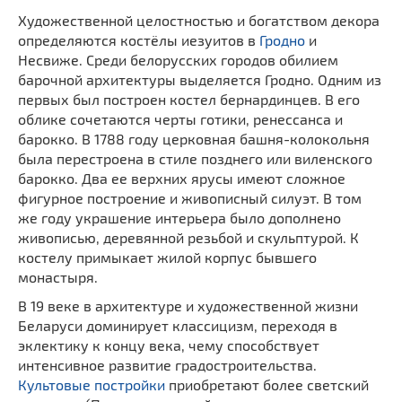
Художественной целостностью и богатством декора
определяются костёлы иезуитов в
Гродно
и
Несвиже. Среди белорусских городов обилием
барочной архитектуры выделяется Гродно. Одним из
первых был построен костел бернардинцев. В его
облике сочетаются черты готики, ренессанса и
барокко. В 1788 году церковная башня-колокольня
была перестроена в стиле позднего или виленского
барокко. Два ее верхних ярусы имеют сложное
фигурное построение и живописный силуэт. В том
же году украшение интерьера было дополнено
живописью, деревянной резьбой и скульптурой. К
костелу примыкает жилой корпус бывшего
монастыря.
В 19 веке в архитектуре и художественной жизни
Беларуси доминирует классицизм, переходя в
эклектику к концу века, чему способствует
интенсивное развитие градостроительства.
Культовые постройки
приобретают более светский