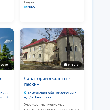
..
Рядом ...
2065
 фото
14 фото
»
Санаторий «Золотые
пески»
нский
Гомельская обл., Вилейский р-
ого 10
н, п/о Новая Гута
Учреждения, именуемые
санаториями, призваны «лечить и