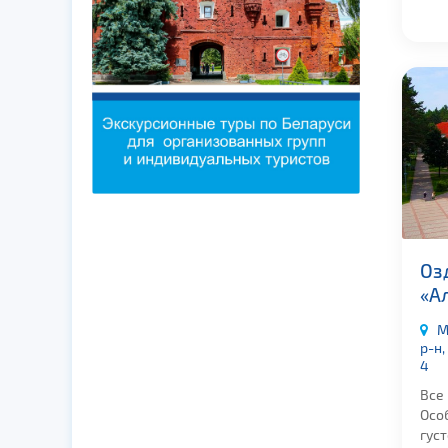
Оз
«А
М
р-н,
4
Все
Осо
гус