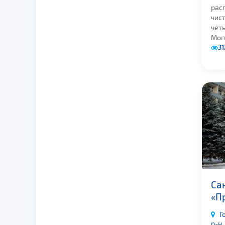
рас
чис
чет
Моги
31
Са
«П
Г
р-н,