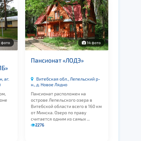
 фото
14 фото
Пансионат «ЛОДЭ»
ПБ»
, аг.
Витебская обл., Лепельский р-
)
н., д. Новое Лядно
ом,
Пансионат расположен на
зоне
острове Лепельского озера в
Витебской области всего в 160 км
от Минска. Озеро по праву
считается одним из самых ...
2276