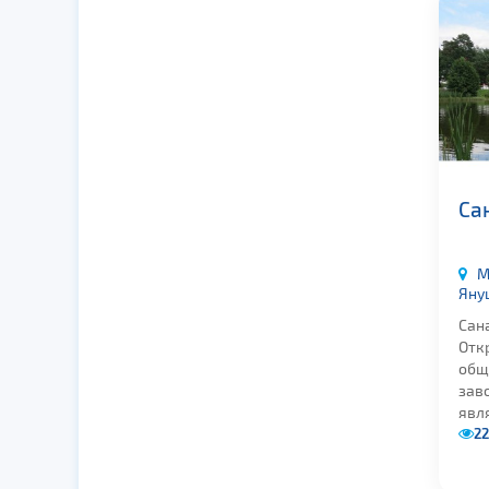
Са
М
Яну
Сан
Отк
общ
зав
явля
22