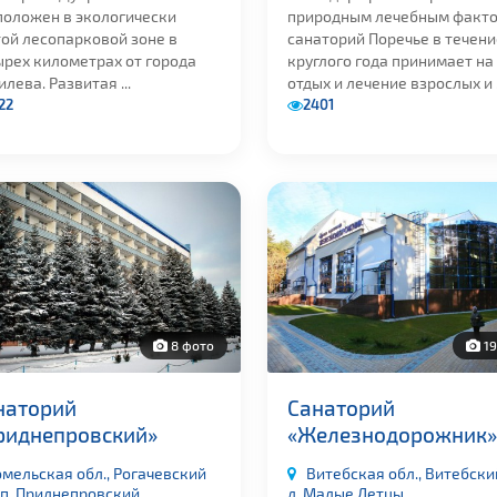
положен в экологически
природным лечебным факт
той лесопарковой зоне в
санаторий Поречье в течени
ырех километрах от города
круглого года принимает на
лева. Развитая ...
отдых и лечение взрослых и .
22
2401
8 фото
19
наторий
Санаторий
риднепровский»
«Железнодорожник»
омельская обл., Рогачевский
Витебская обл., Витебский
 п. Приднепровский
д. Малые Летцы