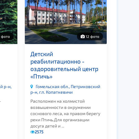
 фото
12 фото
Детский
реабилитационно -
оздоровительный центр
«Птичь»
й р-н,
Гомельская обл., Петриковский
р-н, г.п. Копаткевичи
-
Расположен на холмистой
возвышенности в окружении
соснового леса, на правом берегу
реки Птичь.Для организации
досуга детей и ...
2575