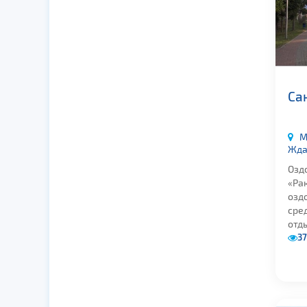
Са
М
Жда
Озд
«Ра
озд
сре
отды
37