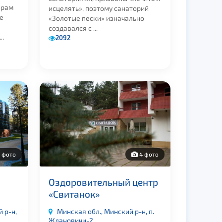
орам
исцелять», поэтому санаторий
е
«Золотые пески» изначально
создавался с ...
..
2092
 фото
4 фото
Оздоровительный центр
«Свитанок»
 р-н,
Минская обл., Минский р-н, п.
Ждановичи-2