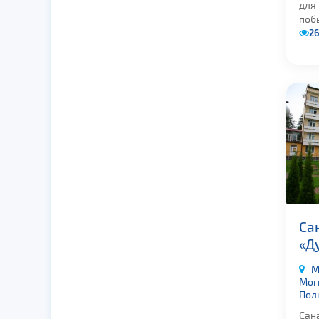
для
побы
2
Са
«Д
М
Мог
Пол
Сан