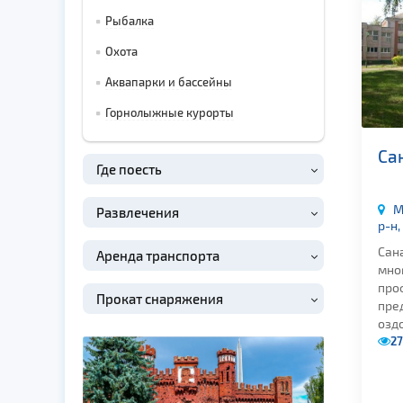
Рыбалка
Охота
Аквапарки и бассейны
Горнолыжные курорты
Са
Где поесть
М
Развлечения
р-н,
Сан
Аренда транспорта
мно
про
Прокат снаряжения
пре
оздо
27