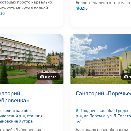
 которых просто нереально
Белое, недалеко от поселка .
ть хоть минуту в полной ...
3216
630
6 фото
9
наторий
Санаторий «Поречье
убровенка»
огилевская обл.,
Гродненская обл., Гродне
илевский р-н, станция
р-н, аг. Поречье, ул. Л. Толст
ыковские Хутора
"А"
аторий «Дубровенка»
Благодаря разнообразным