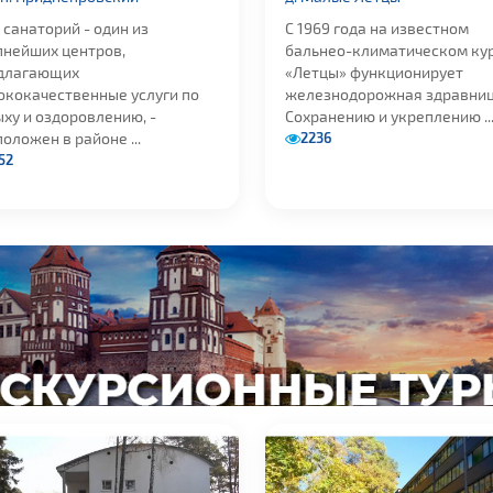
санаторий - один из
С 1969 года на известном
пнейших центров,
бальнео-климатическом ку
длагающих
«Летцы» функционирует
ококачественные услуги по
железнодорожная здравниц
ху и оздоровлению, -
Сохранению и укреплению ..
2236
оложен в районе ...
52