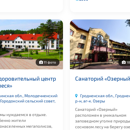
11 фото
18
доровительный центр
Санаторий «Озерный
леся»
инская обл., Молодечненский
Гродненская обл., Гродне
 Городокский сельский совет,
р-н, аг-к. Озеры
Санаторий «Озерный»
 мы нуждаемся в отдыхе.
расположен в уникальном
бенно жители
заповедном уголке природы
тонаселенных мегаполисов,
сосновом лесу на берегу оз