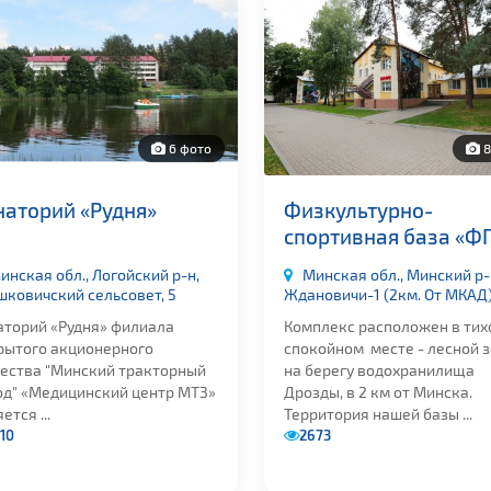
6 фото
8
наторий «Рудня»
Физкультурно-
спортивная база «Ф
инская обл., Логойский р-н,
Минская обл., Минский р-н
шковичский сельсовет, 5
Ждановичи-1 (2км. От МКАД
аторий «Рудня» филиала
Комплекс расположен в тих
рытого акционерного
спокойном месте - лесной 
ества "Минский тракторный
на берегу водохранилища
од" «Медицинский центр МТЗ»
Дрозды, в 2 км от Минска.
ется ...
Территория нашей базы ...
10
2673