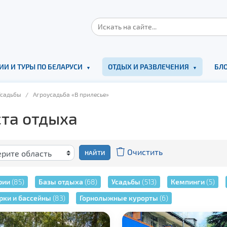
ИИ И ТУРЫ ПО БЕЛАРУСИ
ОТДЫХ И РАЗВЛЕЧЕНИЯ
БЛО
Усадьбы
/ Агроусадьба «В прилесье»
та отдыха
Очистить
НАЙТИ
рии
(85)
Базы отдыха
(68)
Усадьбы
(513)
Кемпинги
(5)
рки и бассейны
(83)
Горнолыжные курорты
(6)