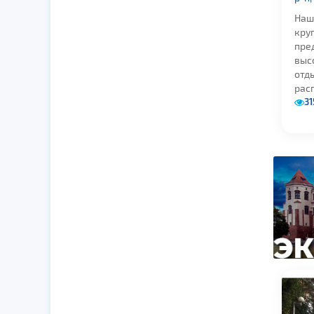
Наш 
кру
пре
выс
отды
расп
31