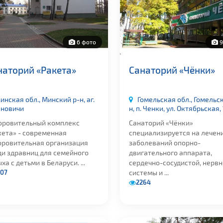
6 фото
9
наторий «Ракета»
Санаторий «Чёнки»
инская обл., Минский р-н, аг.
Гомельская обл., Гомельс
новичи
н, п. Ченки, ул. Октябрьская,
оровительный комплекс
Санаторий «Чёнки»
кета» - современная
специализируется на лечен
оровительная организация
заболеваний опорно-
ди здравниц для семейного
двигательного аппарата,
ха с детьми в Беларуси. ...
сердечно-сосудистой, нерв
07
системы и ...
2264