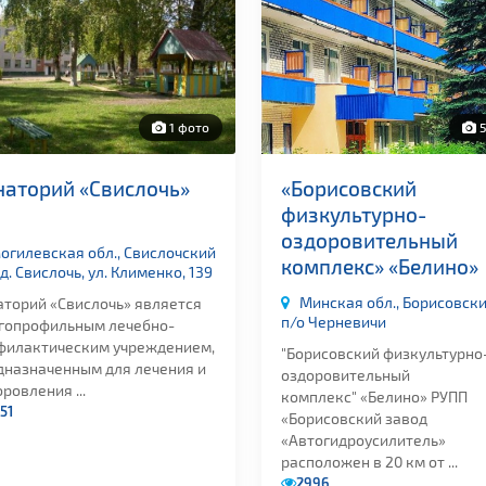
1 фото
5
наторий «Свислочь»
«Борисовский
физкультурно-
оздоровительный
огилевская обл., Свислочский
комплекс» «Белино»
 д. Свислочь, ул. Клименко, 139
Минская обл., Борисовски
аторий «Свислочь» является
п/о Черневичи
гопрофильным лечебно-
филактическим учреждением,
"Борисовский физкультурно
дназначенным для лечения и
оздоровительный
ровления ...
комплекс" «Белино» РУПП
51
«Борисовский завод
«Автогидроусилитель»
расположен в 20 км от ...
2996