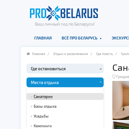
Ваш личный гид по Беларуси!
ГЛАВНАЯ
ВСЁ ПРО БЕЛАРУСЬ
ЭКСКУРС
Главная
/
Отдых и развлечения
/
Где поесть
/
Грил
Сан
Где остановиться
Гродн
Места отдыха
Санатории
Базы отдыха
Усадьбы
Кемпинги