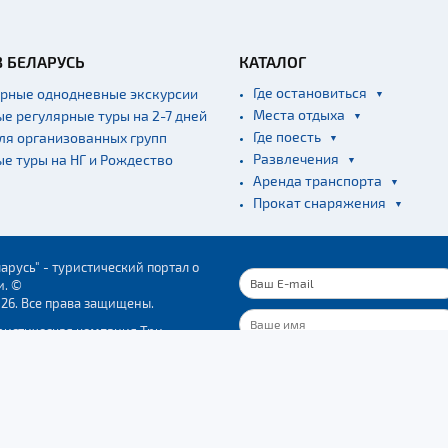
В БЕЛАРУСЬ
КАТАЛОГ
Где остановиться
ярные однодневные экскурсии
Места отдыха
ые регулярные туры на 2-7 дней
Где поесть
для организованных групп
Развлечения
ые туры на НГ и Рождество
Аренда транспорта
Прокат снаряжения
арусь" - туристический портал о
и. ©
026. Все права защищены.
ристическая компания Три
"
37723. Свидетельство о гос.
ПОДПИСАТЬСЯ
ации № 291537723, выдано
трацией Ленинского р-на г.