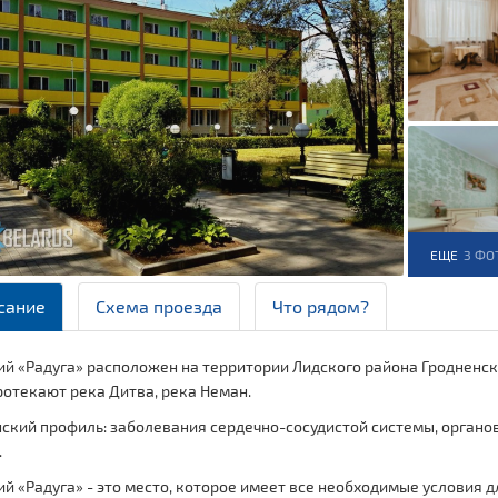
ЕЩЕ
3 ФО
сание
Схема проезда
Что рядом?
й «Радуга» расположен на территории Лидского района Гродненск
отекают река Дитва, река Неман.
кий профиль: заболевания сердечно-сосудистой системы, органов
.
й «Радуга» - это место, которое имеет все необходимые условия 