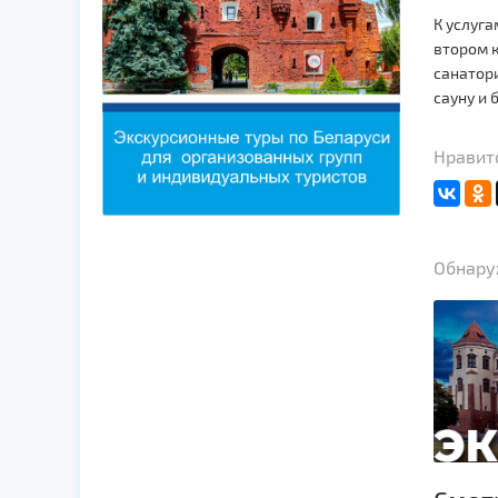
К услуга
втором к
санатори
сауну и 
Нравитс
Обнаруж