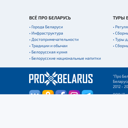
ВСЁ ПРО БЕЛАРУСЬ
ТУРЫ 
• Города Беларуси
• Регул
• Инфраструктура
• Сборн
• Достопримечательности
• Туры 
• Традиции и обычаи
• Сборн
• Белорусская кухня
• Белорусские национальные напитки
"Про Бел
Беларус
2012 - 2
ООО "Ту
Столицы
УНП 2915
регистр
Админис
Бреста.