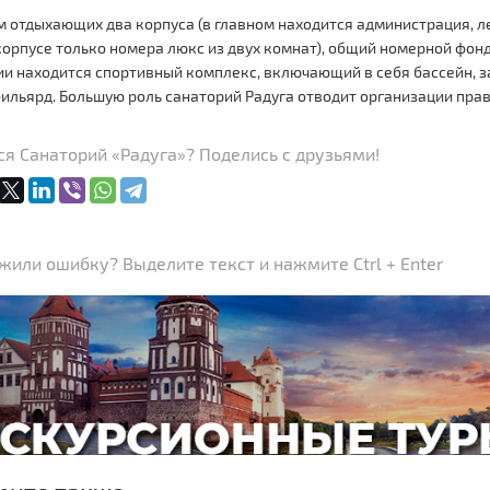
м отдыхающих два корпуса (в главном находится администрация, л
орпусе только номера люкс из двух комнат), общий номерной фонд 
и находится спортивный комплекс, включающий в себя бассейн, за
бильярд. Большую роль санаторий Радуга отводит организации пра
я Санаторий «Радуга»? Поделись с друзьями!
или ошибку? Выделите текст и нажмите Ctrl + Enter