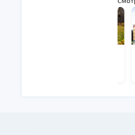
Смот
Санаторий
Сан
«Богатырь»