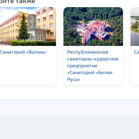
рите также
аторий «Волма»
Республиканское
Санат
санаторно-курортное
предприятие
«Санаторий «Белая
Русь»