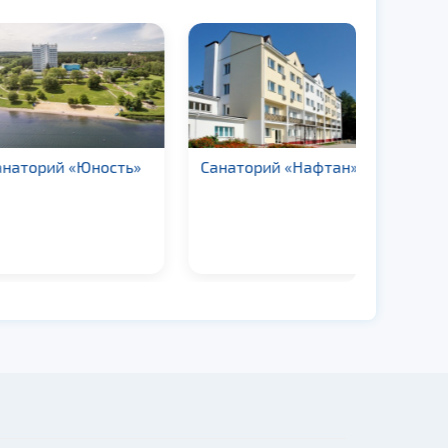
орий «Юность»
Санаторий «Нафтан»
Санатор