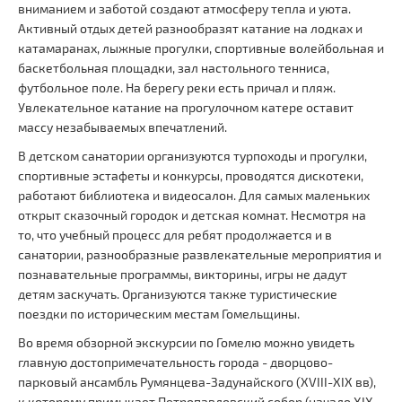
вниманием и заботой создают атмосферу тепла и уюта.
Активный отдых детей разнообразят катание на лодках и
катамаранах, лыжные прогулки, спортивные волейбольная и
баскетбольная площадки, зал настольного тенниса,
футбольное поле. На берегу реки есть причал и пляж.
Увлекательное катание на прогулочном катере оставит
массу незабываемых впечатлений.
В детском санатории организуются турпоходы и прогулки,
спортивные эстафеты и конкурсы, проводятся дискотеки,
работают библиотека и видеосалон. Для самых маленьких
открыт сказочный городок и детская комнат. Несмотря на
то, что учебный процесс для ребят продолжается и в
санатории, разнообразные развлекательные мероприятия и
познавательные программы, викторины, игры не дадут
детям заскучать. Организуются также туристические
поездки по историческим местам Гомельщины.
Во время обзорной экскурсии по Гомелю можно увидеть
главную достопримечательность города - дворцово-
парковый ансамбль Румянцева-Задунайского (XVIII-XIX вв),
к которому примыкает Петропавловский собор (начало XIX