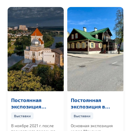
Постоянная
Постоянная
экспозиция
экспозиция в
Старого замка в
музее М.
Выставки
Выставки
Гродно
Богдановича в
Гродно
В ноябре 2021 г. после
Основная экспозиция