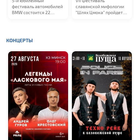
5-й юбилейный
VII Фестиваль
фестиваль автомобилей
славянской мифологии
BMW cостоится 22
"Шлях Цмока" пройдет
августа в
...
в...
КОНЦЕРТЫ