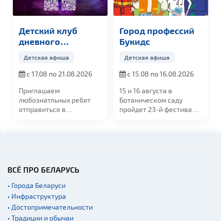
Детский клуб
Город профессий
дневного
Букидс
пребывания
Детская афиша
Детская афиша
«Точь-в-точь»
с 17.08 по 21.08.2026
с 15.08 по 16.08.2026
Приглашаем
15 и 16 августа
в
любознатльных ребят
Ботаническом саду
отправиться в
пройдет
23-й фестиваль
незабываемое 5-
"Город профессий
...
дневное...
ВСЁ ПРО БЕЛАРУСЬ
• Города Беларуси
• Инфраструктура
• Достопримечательности
• Традиции и обычаи