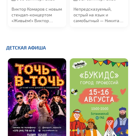
Виктор Комаров с новым
Непредсказуемый,
стендап-концертом
острый на язык и
«Живьём!» Виктор
самобытный — Никита
начинал в...
Шевчук с новой
программой...
ДЕТСКАЯ АФИША