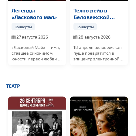
Легенды
Техно рейв в
«Ласкового мая»
Беловежской
пуще
Концерты
Концерты
27 августа 2026
28 августа 2026
«Ласковый Май»
— имя,
18 апреля Беловежская
ставшее синонимом
пуща превратится в
юности, первой любви и
эпицентр электронной
той неповторимой
музыки. Мы приглашаем
искренности,...
вас на уникальный
техно-рейв в самом
сердце легендарного
ТЕАТР
леса — в Поместье Деда
Мороза!