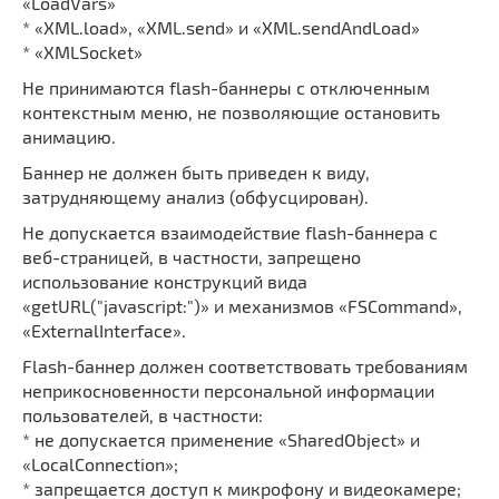
«LoadVars»
* «XML.load», «XML.send» и «XML.sendAndLoad»
* «XMLSocket»
Не принимаются flash-баннеры с отключенным
контекстным меню, не позволяющие остановить
анимацию.
Баннер не должен быть приведен к виду,
затрудняющему анализ (обфусцирован).
Не допускается взаимодействие flash-баннера с
веб-страницей, в частности, запрещено
использование конструкций вида
«getURL("javascript:")» и механизмов «FSCommand»,
«ExternalInterface».
Flash-баннер должен соответствовать требованиям
неприкосновенности персональной информации
пользователей, в частности:
* не допускается применение «SharedObject» и
«LocalConnection»;
* запрещается доступ к микрофону и видеокамере;