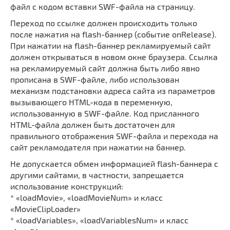
файл с кодом вставки SWF-файла на страницу.
Переход по ссылке должен происходить только
после нажатия на flash-баннер (событие onRelease).
При нажатии на flash-баннер рекламируемый сайт
должен открываться в новом окне браузера. Ссылка
на рекламируемый сайт должна быть либо явно
прописана в SWF-файле, либо использован
механизм подстановки адреса сайта из параметров
вызывающего HTML-кода в переменную,
использованную в SWF-файле. Код присланного
HTML-файла должен быть достаточен для
правильного отображения SWF-файла и перехода на
сайт рекламодателя при нажатии на баннер.
Не допускается обмен информацией flash-баннера с
другими сайтами, в частности, запрещается
использование конструкций:
* «loadMovie», «loadMovieNum» и класс
«MovieClipLoader»
* «loadVariables», «loadVariablesNum» и класс