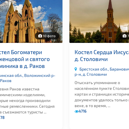
10 фото
7
стел Богоматери
Костел Сердца Иисус
женцовой и святого
д. Столовичи
миника в д. Раков
Брестская обл., Баранови
р-н, д. Столовичи
инская обл., Воложинский р-
. Раков
Отыскать упоминание о
населённом пункте Столови
евня Раков известна
картах и страницах историч
амическими изделиями,
документов удалось только 
орые некогда производили
веке, в то время, ...
тные ремесленники. Сегодня
4716
 съезжаются туристы ...
778