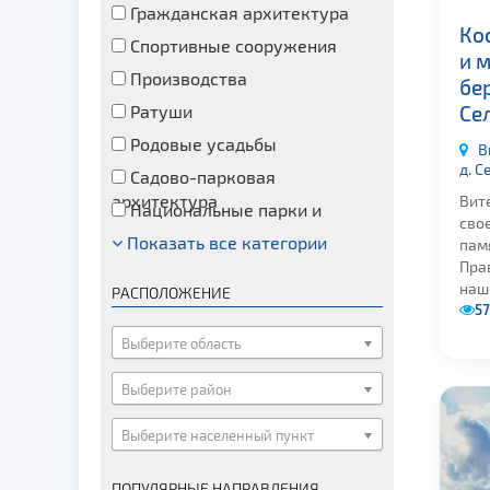
Гражданская архитектура
Ко
Спортивные сооружения
и 
Производства
бе
Се
Ратуши
Родовые усадьбы
В
д. 
Садово-парковая
архитектура
Вит
Национальные парки и
свое
заказники
Показать все категории
Озера и водоемы
пам
Прав
Памятники
наше
РАСПОЛОЖЕНИЕ
Памятники археологии
57
Памятники геодезии
Выберите область
Памятники природы
Выберите район
Памятники известным людям
Выберите населенный пункт
Церкви
Монастыри
ПОПУЛЯРНЫЕ НАПРАВЛЕНИЯ