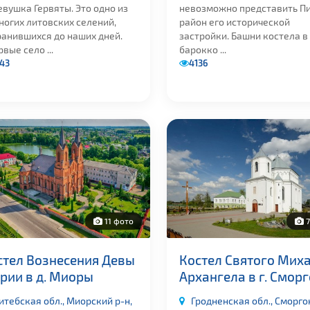
вушка Гервяты. Это одно из
невозможно представить Пи
ногих литовских селений,
район его исторической
ранившихся до наших дней.
застройки. Башни костела в
вые село ...
барокко ...
43
4136
11 фото
7
стел Вознесения Девы
Костел Святого Мих
рии в д. Миоры
Архангела в г. Смор
итебская обл., Миорский р-н,
Гродненская обл., Сморг