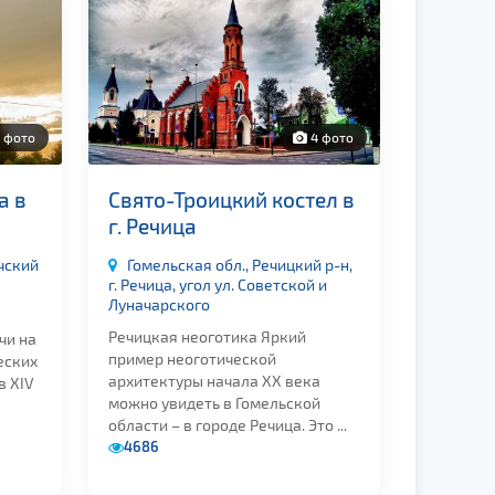
 фото
4 фото
а в
Свято-Троицкий костел в
г. Речица
чский
Гомельская обл., Речицкий р-н,
г. Речица, угол ул. Советской и
Луначарского
Речицкая неоготика Яркий
чи на
пример неоготической
еских
архитектуры начала XX века
в XIV
можно увидеть в Гомельской
области – в городе Речица. Это ...
4686