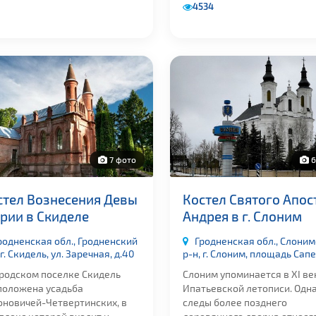
4534
7 фото
6
стел Вознесения Девы
Костел Cвятого Апос
рии в Скиделе
Андрея в г. Слоним
родненская обл., Гродненский
Гродненская обл., Слони
 г. Скидель, ул. Заречная, д.40
р-н, г. Слоним, площадь Сапег
ородском поселке Скидель
Слоним упоминается в XI ве
положена усадьба
Ипатьевской летописи. Одн
оновичей-Четвертинских, в
следы более позднего