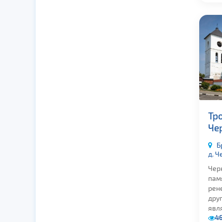
Тро
Че
Б
д. 
Чер
пам
рене
друг
явля
4