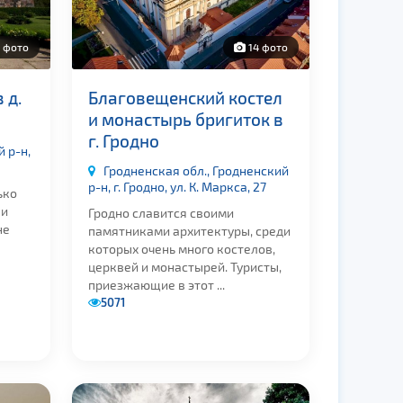
 фото
14 фото
 д.
Благовещенский костел
и монастырь бригиток в
г. Гродно
 р-н,
Гродненская обл., Гродненский
р-н, г. Гродно, ул. К. Маркса, 27
ько
 и
Гродно славится своими
не
памятниками архитектуры, среди
которых очень много костелов,
церквей и монастырей. Туристы,
приезжающие в этот ...
5071