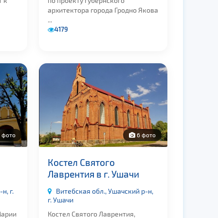
т к
по проекту губернского
архитектора города Гродно Якова
...
4179
 фото
6 фото
ы
Костел Святого
Лаврентия в г. Ушачи
н, г.
Витебская обл., Ушачский р-н,
г. Ушачи
Марии
Костел Святого Лаврентия,