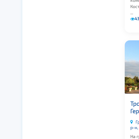
ком
Кос
...
4
Тро
Ге
Г
р-н,
На г