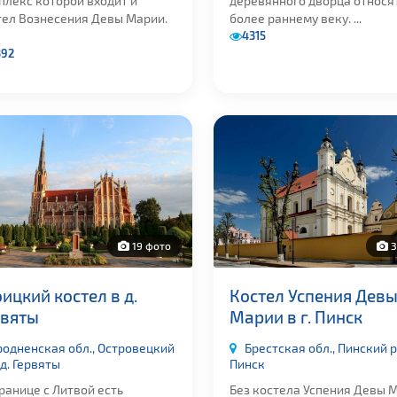
плекс которой входит и
деревянного дворца относя
тел Вознесения Девы Марии.
более раннему веку. ...
4315
392
19 фото
3
ицкий костел в д.
Костел Успения Дев
рвяты
Марии в г. Пинск
родненская обл., Островецкий
Брестская обл., Пинский р-
 д. Гервяты
Пинск
ранице с Литвой есть
Без костела Успения Девы 