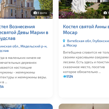
6 фото
7
стел Вознесения
Костел святой Анны в
есвятой Девы Марии в
Мосар
Будслав
Витебская обл, Глубокский
д. Мосар
инская обл., Мядельский р-н,
удслав
Витебщина славится не тол
своими красивыми озерами
гда в маленьких ничем не
лесами. Есть здесь и поисти
мечательных деревнях
сказочное место, посетив
ываются настоящие
которое обязательно ...
чужины - жемчужины
5124
итектуры и жемчужины веры.
 в ...
54