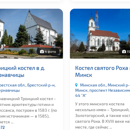
4 фото
15
ицкий костел в д.
Костел святого Роха в
рнавчицы
Минск
рестская обл., Брестский р-н,
Минская обл., Минский р-н
Чернавчицы
Минск, проспект Независим
44 "А"
навчицкий Троицкий костел -
У этого минского костела
ятник архитектуры готики и
несколько имен – Троицкий,
ссанса, построен в 1583 г. (по
Золотогорский, а также кос
им источникам — в 1585),
святого Роха. В XVIII веке н
ется ...
месте, где сейчас ...
672