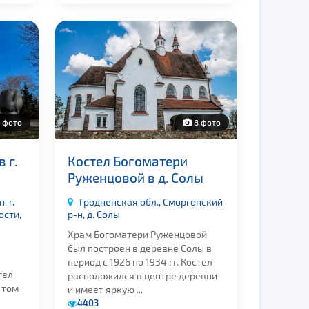
 фото
8 фото
 г.
Костел Богоматери
Руженцовой в д. Солы
, г.
Гродненская обл., Сморгонский
ости,
р-н, д. Солы
Храм Богоматери Руженцовой
был построен в деревне Солы в
период с 1926 по 1934 гг. Костел
тел
расположился в центре деревни
а том
и имеет яркую ...
4403