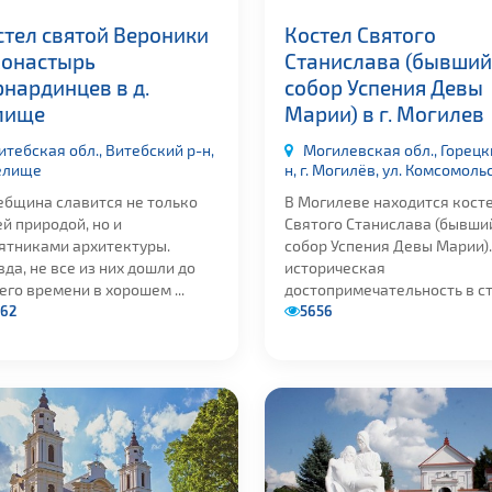
стел святой Вероники
Костел Святого
монастырь
Станислава (бывший
рнардинцев в д.
собор Успения Девы
лище
Марии) в г. Могилев
итебская обл., Витебский р-н,
Могилевская обл., Горецк
Селище
н, г. Могилёв, ул. Комсомоль
ебщина славится не только
В Могилеве находится кост
й природой, но и
Святого Станислава (бывши
ятниками архитектуры.
собор Успения Девы Марии).
да, не все из них дошли до
историческая
го времени в хорошем ...
достопримечательность в сти
62
5656