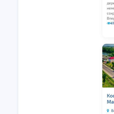
дере
нем
сох
Впер
41
Ко
Ма
В