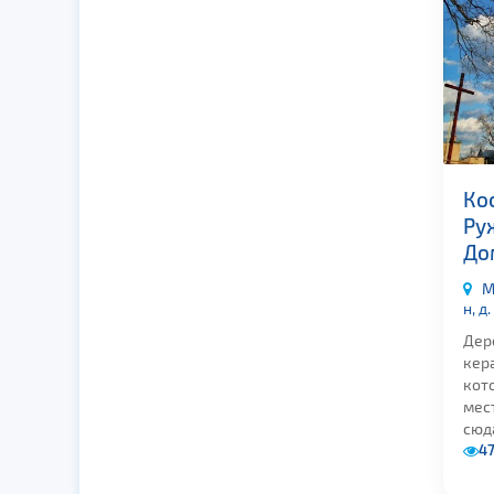
Ко
Ру
До
М
н, д
Дер
кер
кот
мес
сюда
4