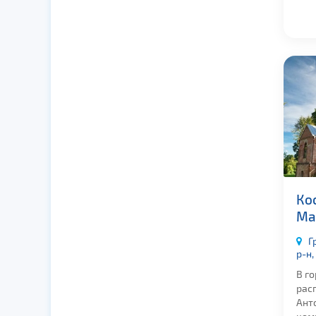
Ко
Ма
Г
р-н,
В г
рас
Ант