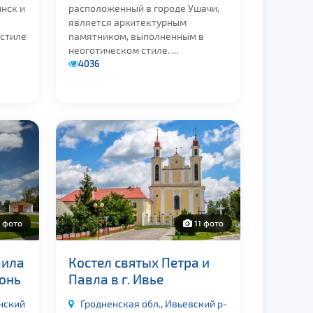
нск и
расположенный в городе Ушачи,
является архитектурным
 стиле
памятником, выполненным в
неоготическом стиле. ...
4036
 фото
11 фото
аила
Костел святых Петра и
гонь
Павла в г. Ивье
онский
Гродненская обл., Ивьевский р-