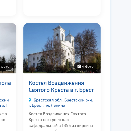
 фото
4 фото
тола
Костел Воздвижения
Святого Креста в г. Брест
мский
Брестская обл., Брестский р-н,
и, 1
г. Брест, пл. Ленина
ке в
Костел Воздвижения Святого
ако
Креста построен как
кафедральный в 1856 из кирпича