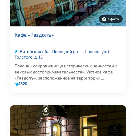
3 фото
Кафе «Раздолъ»
Витебская обл., Полоцкий р-н, г. Полоцк, ул. Л.
Толстого, д. 15
Полоцк - сокровищница исторических ценностей и
вековых достопримечательностей. Уютное кафе
«Раздолъ», расположенное на территории ...
1820