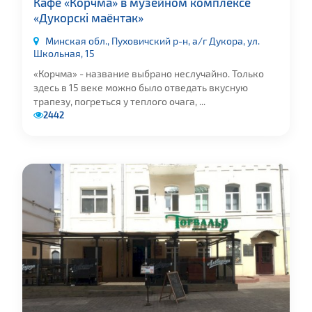
Кафе «Корчма» в музейном комплексе
«Дукорскі маёнтак»
Минская обл., Пуховичский р-н, а/г Дукора, ул.
Школьная, 15
«Корчма» - название выбрано неслучайно. Только
здесь в 15 веке можно было отведать вкусную
трапезу, погреться у теплого очага, ...
2442