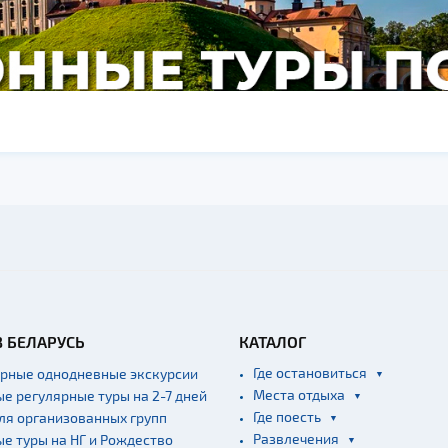
В БЕЛАРУСЬ
КАТАЛОГ
Где остановиться
ярные однодневные экскурсии
Места отдыха
ые регулярные туры на 2-7 дней
Где поесть
для организованных групп
Развлечения
ые туры на НГ и Рождество