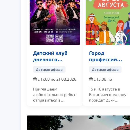
Детский клуб
Город
дневного
профессий
пребывания
Букидс
Детская афиша
Детская афиша
«Точь-в-точь»
с 17.08 по 21.08.2026
с 15.08 по
16.08.2026
Приглашаем
15 и 16 августа в
любознатльных ребят
Ботаническом саду
отправиться в
пройдет 23-й
незабываемое ...
фестиваль ...