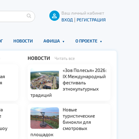
Ваш личный кабинет
|
ВХОД
РЕГИСТРАЦИЯ
Г
НОВОСТИ
АФИША
О ПРОЕКТЕ
НОВОСТИ
е
Читать все
«Зов Полесья» 2026:
ая
IX Международный
я
фестиваль
этнокультурных
традиций
та
Новые
е
туристические
бинокли для
 шоу
смотровых
площадок