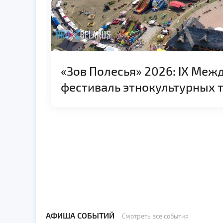
я
«Зов Полесья» 2026: IX Ме
фестиваль этнокультурных 
АФИША СОБЫТИЙ
Смотреть все события