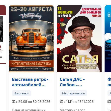
Выставка ретро-
Сатья ДАС -
Ф
автомобилей
Любовь.
а
«Винтаж Дэй»
Отношения.
B
Выставки
Мастер-классы
Успех
с 29.08 по 30.08.2026
с 11.11 по 13.11.2026
Одна из крупнейших
Мастер-класс с
5