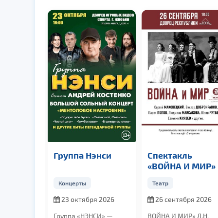
клуб
Группа Нэнси
Спектакль
о
«ВОЙНА И МИР»
ния
иша
Концерты
Театр
точь»
 21.08.2026
23 октября 2026
26 сентября 2026
Группа «НЭНСИ» —
ВОЙНА И МИР»
Л.Н.