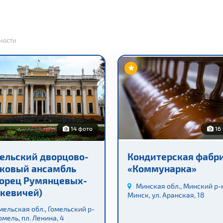
ности
14 фото
16
ельский дворцово-
Кондитерская фабр
ковый ансамбль
«Коммунарка»
орец Румянцевых-
Минская обл., Минский р-н,
кевичей)
Минск, ул. Аранская, 18
мельская обл., Гомельский р-
 Гомель, пл. Ленина, 4