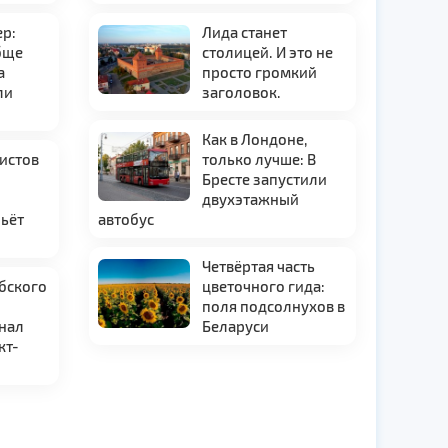
ер:
Лида станет
бще
столицей. И это не
а
просто громкий
ли
заголовок.
26: главные концерты,
Новые т
Как в Лондоне,
ристов
только лучше: В
месяца.
смотро
у
Бресте запустили
двухэтажный
бьёт
автобус
Четвёртая часть
бского
цветочного гида:
поля подсолнухов в
гнал
Беларуси
кт-