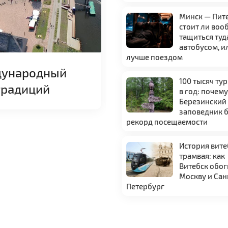
Минск — Пит
стоит ли воо
тащиться туд
автобусом, и
лучше поездом
ждународный
Афиша августа 20
100 тысяч ту
традиций
фестивали и шоу 
в год: почем
Березинский
заповедник 
рекорд посещаемости
История вите
трамвая: как
Витебск обо
Москву и Сан
Петербург