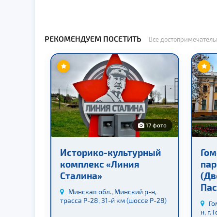
РЕКОМЕНДУЕМ ПОСЕТИТЬ
Все достопримечатель
8 фото
17 фото
екс
Историко-культурный
Гом
так»
комплекс «Линия
пар
Сталина»
(Дв
ский р-н,
Пас
, 15
Минская обл., Минский р-н,
трасса Р-28, 31-й км (шоссе Р-28)
Го
н, г.