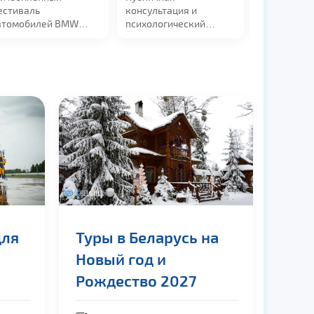
естиваль
консультация и
острый на 
втомобилей BMW
психологический
самобытны
стоится 22 августа
стендап от Михаила
...
Шевчук с н
.
программой
для
Туры в Беларусь на
Новый год и
Рождество 2027