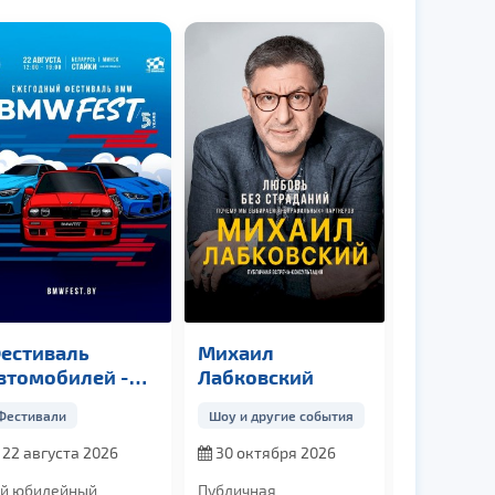
естиваль
Михаил
Никита 
втомобилей -
Лабковский
програ
MW FEST
«Фантаз
Фестивали
Шоу и другие события
Stand Up
22 августа 2026
30 октября 2026
с 21.09 п
-й юбилейный
Публичная
Непредска