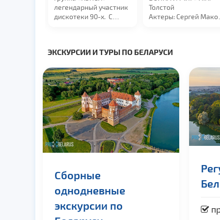
ных ребят
легендарный участник
Толстой
 в
дискотеки 90-х.
С
Актеры:
Сергей Мако
ое 5-
выходом...
Людмила Максакова,
Виктор...
ЭКСКУРСИИ И ТУРЫ ПО БЕЛАРУСИ
Рег
Сборные
Бел
однодневные
экскурсии по
пр