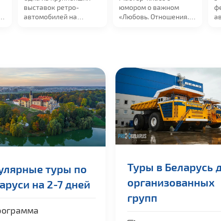
выставок ретро-
юмором о важном
ф
вецкий,
автомобилей на
«
Любовь. Отношения.
а
территории СНГ в
...
Успех»
«Любовь.
cо
Отношения....
в
..
Туры в Беларусь 
улярные туры по
организованных
аруси на 2-7 дней
групп
ограмма