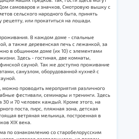
 Дом самоваров и значков, Смотровую вышку с
етов сельского народного быта, принять
 рецепту, или прокатиться на лошади.
 проживания. В каждом доме - спальные
ой, а также деревенская печь с лежанкой, за
но в общинном доме (их 10) с элементами
изни. Здесь - гостиная, две комнаты,
 финской сауной. Так же доступно проживание
атами, санузлом, оборудованной кухней с
сауной.
а, можно проводить мероприятия различного
абные фестивали, семинары и тренинги. Здесь
а 30 и 70 человек каждый. Кроме этого, на
ного поста, пирс, пляжная зона, детская
тоящая ветряная мельница, построенная в
ков XIX века.
мма по ознакомлению со старобелорусским
онатов, которая расположилась на первом