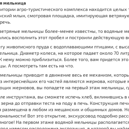
я мельница
ритории агро-туристического комплекса находится целых 
чский млын, смотровая площадка, имитирующая ветряную 
речь.
 ветряные мельницы более-менее известны, то водяные 
ались восполнить этот пробел и построили действующую 
егу живописного пруда с водоплавающими птицами, с вы
льница. Диаметр колеса, на которое падает около 70 лит
К нему можно приблизиться. Более того, вам придется это
ы. А посмотреть там есть на что.
 мельницы приводит в движение весь ее механизм, котор
из интереснейших его частей являются жернова, которые
ющих жерновов, вы попадете на первый этаж мельницы, г
сле инструктажа, вы сможете испечь хлеб, вклинившись в 
зерна до отправки теста на поду в печь. Конструкция печ
я размещена в любом из мещанских и общинных домов. Но 
нальности! Вот это открытие, экскурсовод подробно рас
многое! На первом этаже водяной мельницы располагается
под навесом расположена экспозиция, в которой вы найд