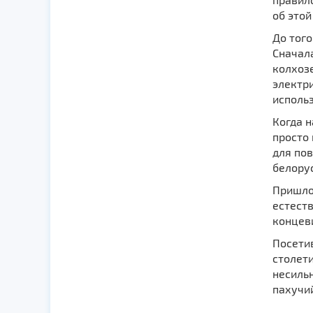
об этой
До того
Сначала
колхоз
электр
использ
Когда н
просто
для пов
белору
Пришлос
естеств
концеви
Посетив
столети
несильн
пахучий