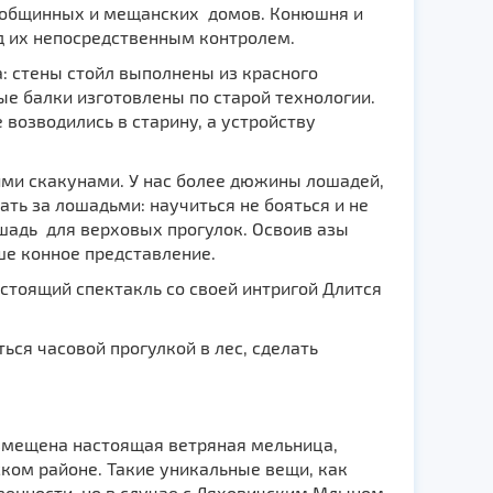
е общинных и мещанских домов. Конюшня и
д их непосредственным контролем.
: стены стойл выполнены из красного
е балки изготовлены по старой технологии.
озводились в старину, а устройству
ими скакунами. У нас более дюжины лошадей,
ть за лошадьми: научиться не бояться и не
ошадь для верховых прогулок. Освоив азы
ше конное представление.
стоящий спектакль со своей интригой Длится
ься часовой прогулкой в лес, сделать
змещена настоящая ветряная мельница,
ском районе. Такие уникальные вещи, как
венности, но в случае с Ляховичским Млыном