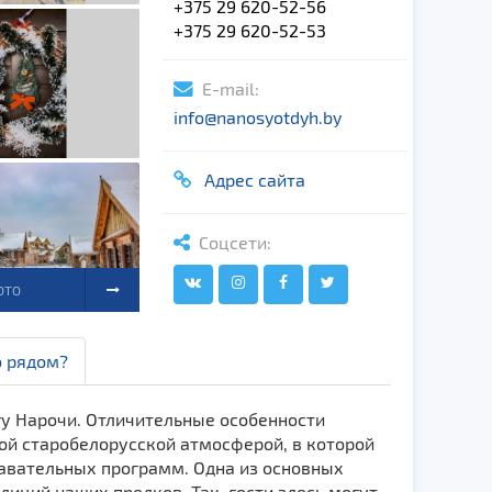
+375 29 620-52-56
+375 29 620-52-53
E-mail:
info@nanosyotdyh.by
Адрес сайта
Соцсети:
ОТО
о рядом?
гу Нарочи. Отличительные особенности
ой старобелорусской атмосферой, в которой
навательных программ. Одна из основных
иций наших предков. Так, гости здесь могут