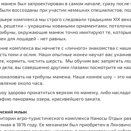
 манеж был запроектирован в самом начале, сразу посл
были воссозданы при участии немецких специалистов, по
рьере комплекса мы строго следовали традициям XIX века
а, решетки – украшены коваными орнаментами, потолочны
рибуны, окружающие манеж точно имитируют те, которые в
ек для лошадей - нет равных.
ние комплекса вы начнете с «личного» знакомства с наш
сть пони и ослик. Наши опытные жокеи научат вас ухажива
ее, кормить, чистить шерсть. Мы обучим вас запрягать л
 дела, вы совершенно другими глазами посмотрите на на
пожаловать на трибуны манежа. Наше конное шоу – это на
авление около часа.
оу здорово прокатиться верхом по манежу, либо насладит
афию панорамы озера, красивейшего заката.
чский млын
ритории агро-туристического комплекса Наносы Отдых ра
нная в 1876 году. Ее механизм был приобретен в Ляхович
, охраняются законом, находясь в государственной собст