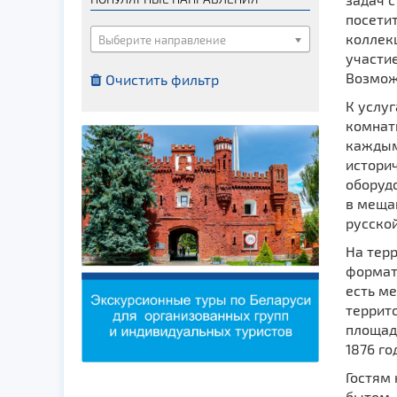
Костелы
посети
Мечети
коллек
Выберите направление
участие
Синагоги
Возмож
Очистить фильтр
Часовни
К услуг
Кирхи
комнаты
Кладбище
каждым
историч
Культурные центры
оборудо
Театры
в мещан
русской
Галереи
Концертные залы
На терр
формат
есть ме
террито
площад
1876 го
Гостям
бытом. 