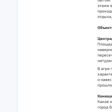
этаже 
проходи
отдыха
Объект
Центра
Площадь
наверня
пересеч
натура
В агро
характе
и навес
прошло
Конюш
Какое к
город б