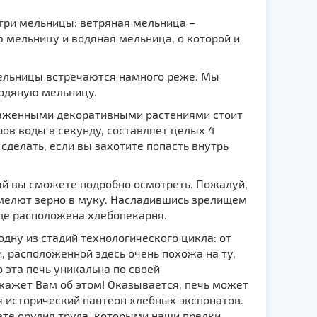
три мельницы: ветряная мельница –
мельницу и водяная мельница, о которой и
мельницы встречаются намного реже. Мы
водяную мельницу.
саженными декоративными растениями стоит
ров воды в секунду, составляет целых 4
 сделать, если вы захотите попасть внутрь
ый вы сможете подробно осмотреть. Пожалуй,
 мелют зерно в муку. Насладившись зрелищем
де расположена хлебопекарня.
одну из стадий технологического цикла: от
и, расположенной здесь очень похожа на ту,
эта печь уникальна по своей
скажет Вам об этом! Оказывается, печь может
 исторический пантеон хлебных экспонатов.
ете орудия труда, которыми наши предки