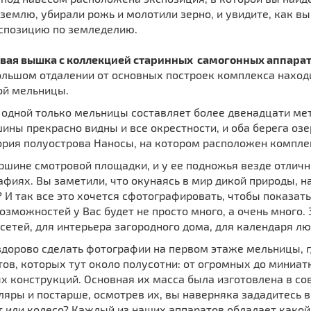
землю, убирали рожь и молотили зерно, и увидите, как в
спозицию по земледелию.
вая вышка с коллекцией старинных самогонных аппара
ольшом отдалении от основных построек комплекса находи
ой мельницы.
одной только мельницы составляет более двенадцати мет
ины прекрасно видны и все окрестности, и оба берега озе
ория полуострова Наносы, на котором расположен компле
ршине смотровой площадки, и у ее подножья везде отличны
афиях. Вы заметили, что окунаясь в мир дикой природы, 
 И так все это хочется сфотографировать, чтобы показат
озможностей у Вас будет не просто много, а очень много.
сетей, для интерьера загородного дома, для календаря лю
здорово сделать фотографии на первом этаже мельницы, 
ов, которых тут около полусотни: от огромных до миниа
 конструкций. Основная их масса была изготовлена в сов
ляры и постарше, осмотрев их, вы наверняка зададитесь 
т или колесо? Каждый из наших аппаратов обладает какой