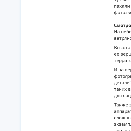
пахали 
фотоэк
Смотро
На неб
ветрян
Высота 
ее верш
террит
И на ве
фотогр
детали?
таких в
для соц
Также 
аппарат
сложных
экземп
аппара