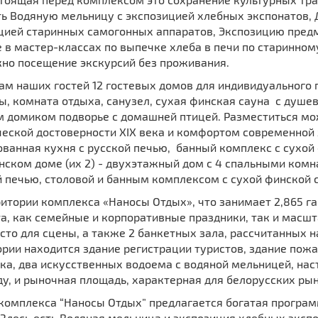
ть Водяную мельницу с экспозицией хлебных экспонатов,
цией старинных самогонных аппаратов, Экспозицию предм
 в мастер-классах по выпечке хлеба в печи по старинному
но посещение экскурсий без проживания.
ам наших гостей 12 гостевых домов для индивидуального
, комната отдыха, санузел, сухая финская сауна с душев
 домиком подворье с домашней птицей. Разместиться мож
еской достоверности XIX века и комфортом современной ж
ванная кухня с русской печью, банный комплекс с сухой
ском доме (их 2) - двухэтажный дом с 4 спальными комн
 печью, столовой и банным комплексом с сухой финской 
итории комплекса «Наносы Отдых», что занимает 2,865 г
а, как семейные и корпоративные праздники, так и масшт
сто для сцены, а также 2 банкетных зала, рассчитанных н
рии находится здание регистрации туристов, здание пожар
ка, два искусственных водоема с водяной мельницей, нас
ду, и рыночная площадь, характерная для белорусских рын
 комплекса “Наносы Отдых” предлагается богатая програ
Здесь есть Водяная мельница и экспозиция хлебных эксп