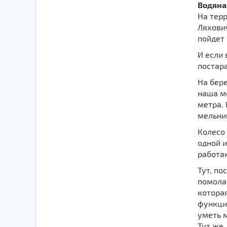
Водяна
На тер
Ляхови
пойдет 
И если
постар
На бер
наша ме
метра. 
мельниц
Колесо
одной 
работа
Тут, по
помола 
котора
функцио
уметь 
Тут же 