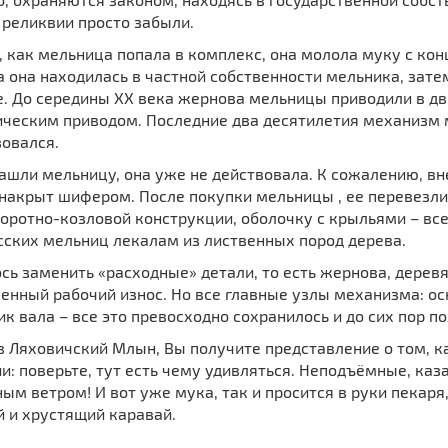
 реликвии просто забыли.
, как мельница попала в комплекс, она молола муку с кон
 она находилась в частной собственности мельника, затем
е. До середины XX века жернова мельницы приводили в д
ическим приводом. Последние два десятилетия механизм 
овался.
ашли мельницу, она уже не действовала. К сожалению, в
 накрыт шифером. После покупки мельницы , ее перевезли
оротно-козловой конструкции, оболочку с крыльями – вс
сских мельниц лекалам из лиственных пород дерева.
ь заменить «расходные» детали, то есть жернова, деревя
енный рабочий износ. Но все главные узлы механизма: ос
к вала – все это превосходно сохранилось и до сих пор п
 Ляховичский Млын, Вы получите представление о том, к
и: поверьте, тут есть чему удивляться. Неподъёмные, каз
ым ветром! И вот уже мука, так и просится в руки пекаря
 и хрустящий каравай.