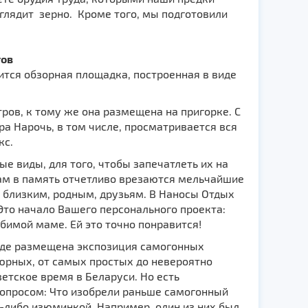
ыглядит зерно. Кроме того, мы подготовили
тов
тся обзорная площадка, построенная в виде
ров, к тому же она размещена на пригорке. С
ра Нарочь, в том числе, просматривается вся
кс.
е виды, для того, чтобы запечатлеть их на
нам в память отчетливо врезаются мельчайшие
ь близким, родным, друзьям. В Наносы Отдых
 Это начало Вашего персонального проекта:
бимой маме. Ей это точно понравится!
где размещена экспозиция самогонных
тюрных, от самых простых до невероятно
етское время в Беларуси. Но есть
вопросом: Что изобрели раньше самогонный
-либо изюминкой. Например, один из них был