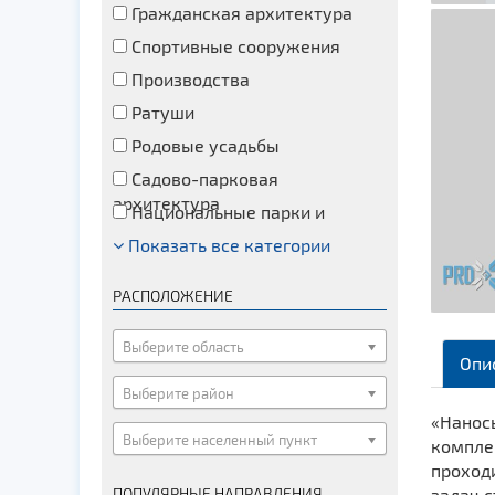
Гражданская архитектура
Спортивные сооружения
Производства
Ратуши
Родовые усадьбы
Садово-парковая
архитектура
Национальные парки и
заказники
Показать все категории
Озера и водоемы
Памятники
РАСПОЛОЖЕНИЕ
Памятники археологии
Памятники геодезии
Выберите область
Опи
Памятники природы
Выберите район
Памятники известным людям
«Нанос
Выберите населенный пункт
Церкви
компле
проход
Монастыри
ПОПУЛЯРНЫЕ НАПРАВЛЕНИЯ
задач с