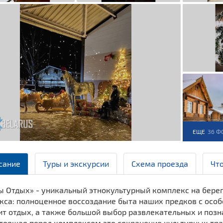
ЕЩЕ
36 Ф
сание
Туры и экскурсии
Схема проезда
Чт
ы Отдых» - уникальный этнокультурный комплекс на бере
кса: полноценное воссоздание быта наших предков с особ
ит отдых, а также большой выбор развлекательных и поз
тоящая перед комплексом это сохранение культурных трад