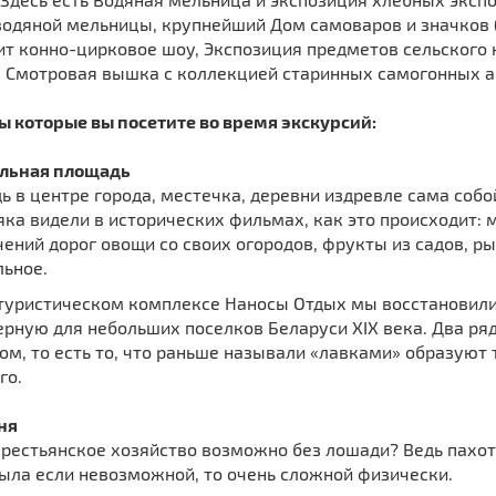
водяной мельницы, крупнейший Дом самоваров и значков (
т конно-цирковое шоу, Экспозиция предметов сельского н
, Смотровая вышка с коллекцией старинных самогонных 
ы которые вы посетите во время экскурсий:
льная площадь
 в центре города, местечка, деревни издревле сама собо
ка видели в исторических фильмах, как это происходит:
ений дорог овощи со своих огородов, фрукты из садов, р
льное.
-туристическом комплексе Наносы Отдых мы восстановили
рную для небольших поселков Беларуси XIX века. Два ряд
ом, то есть то, что раньше называли «лавками» образуют
го.
ня
рестьянское хозяйство возможно без лошади? Ведь пахота
ыла если невозможной, то очень сложной физически.