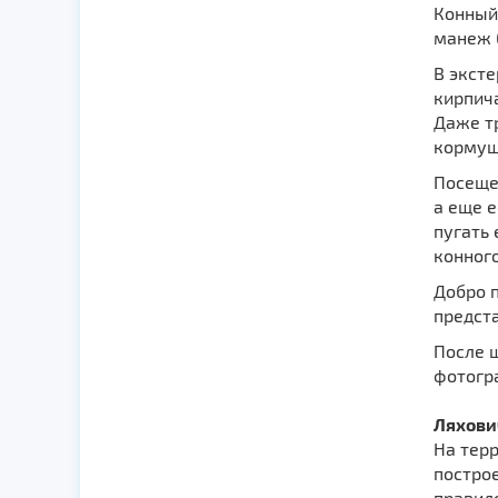
Конный
манеж 
В эксте
кирпич
Даже т
кормуш
Посеще
а еще е
пугать 
конного
Добро 
предст
После ш
фотогр
Ляхови
На тер
построе
правило