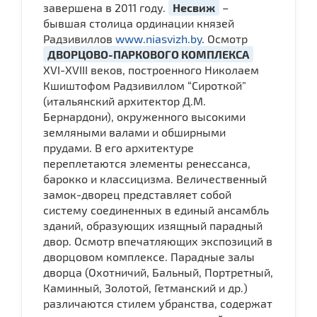
завершена в 2011 году.
Несвиж
–
бывшая столица ординации князей
Радзивиллов
www.niasvizh.by
. Осмотр
ДВОРЦОВО-ПАРКОВОГО КОМПЛЕКСА
XVI-XVIII веков, построенного Николаем
Кшиштофом Радзивиллом “Сироткой”
(итальянский архитектор Д.М.
Бернардони), окруженного высокими
земляными валами и обширными
прудами. В его архитектуре
переплетаются элементы ренессанса,
барокко и классицизма. Величественный
замок-дворец представляет собой
систему соединенных в единый ансамбль
зданий, образующих изящный парадный
двор. Осмотр впечатляющих экспозиций в
дворцовом комплексе. Парадные залы
дворца (Охотничий, Бальный, Портретный,
Каминный, Золотой, Гетманский и др.)
различаются стилем убранства, содержат