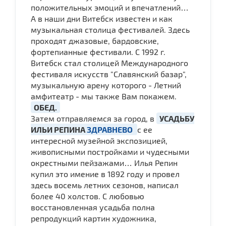
положительных эмоций и впечатлений…
А в наши дни Витебск известен и как
музыкальная столица фестивалей. Здесь
проходят джазовые, бардовские,
фортепианные фестивали. С 1992 г.
Витебск стал столицей Международного
фестиваля искусств "Славянский базар",
музыкальную арену которого - Летний
амфитеатр - мы также Вам покажем.
ОБЕД.
Затем отправляемся за город, в
УСАДЬБУ
ИЛЬИ РЕПИНА
ЗДРАВНЕВО
с ее
интересной музейной экспозицией,
живописными постройками и чудесными
окрестными пейзажами… Илья Репин
купил это имение в 1892 году и провел
здесь восемь летних сезонов, написал
более 40 холстов. С любовью
восстановленная усадьба полна
репродукций картин художника,