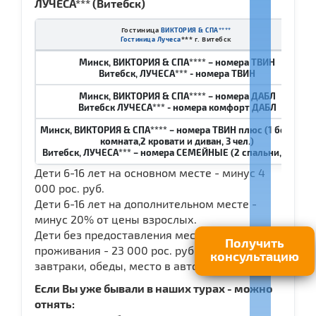
ЛУЧЕСА*** (Витебск)
Гостиница
ВИКТОРИЯ & СПА****
*** г. Витебск
Гостиница Лучеса
Минск, ВИКТОРИЯ & СПА**** – номера ТВИН
Витебск, ЛУЧЕСА*** - номера ТВИН
Минск, ВИКТОРИЯ & СПА**** – номера
ДАБЛ
Витебск ЛУЧЕСА*** - номера комфорт ДАБЛ
Минск, ВИКТОРИЯ & СПА**** – номера ТВИН плюс (1 большая
комната,2 кровати и диван, 3 чел.)
Витебск, ЛУЧЕСА*** – номера СЕМЕЙНЫЕ (2 спальни, 3 чел.)
Дети 6-16 лет на основном месте - минус 4
000 рос. руб.
Дети 6-16 лет на дополнительном месте -
минус 20% от цены взрослых.
Дети без предоставления места для
Получить
проживания - 23 000 рос. руб. (экскурсии,
консультацию
завтраки, обеды, место в автобусе).
Если Вы уже бывали в наших турах - можно
отнять: