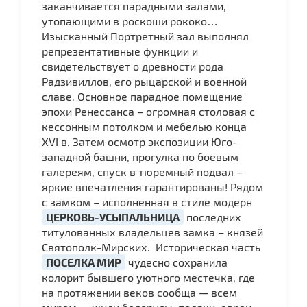
заканчивается парадными залами,
утопающими в роскоши рококо…
Изысканный Портретный зал выполнял
репрезентативные функции и
свидетельствует о древности рода
Радзивиллов, его рыцарской и военной
славе. Основное парадное помещение
эпохи Ренессанса – огромная столовая с
кессонным потолком и мебелью конца
XVI в. Затем осмотр экспозиции Юго-
западной башни, прогулка по боевым
галереям, спуск в тюремный подвал –
яркие впечатления гарантированы! Рядом
с замком – исполненная в стиле модерн
ЦЕРКОВЬ-УСЫПАЛЬНИЦА
последних
титулованных владельцев замка – князей
Святополк-Мирских. Историческая часть
ПОСЕЛКА МИР
чудесно сохранила
колорит бывшего уютного местечка, где
на протяжении веков сообща — всем