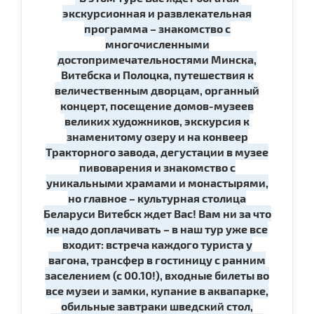
экскурсионная и развлекательная
программа – знакомство с
многочисленными
достопримечательностями Минска,
Витебска и Полоцка, путешествия к
величественным дворцам, органный
концерт, посещение домов-музеев
великих художников, экскурсия к
знаменитому озеру и на конвеер
Тракторного завода, дегустации в музее
пивоварения и знакомство с
уникальными храмами и монастырями,
но главное – культурная столица
Беларуси Витебск ждет Вас! Вам ни за что
не надо доплачивать – в наш тур уже все
входит: встреча каждого туриста у
вагона, трансфер в гостиницу с ранним
заселением (с 00.10!), входные билеты во
все музеи и замки, купание в аквапарке,
обильные завтраки шведский стол,