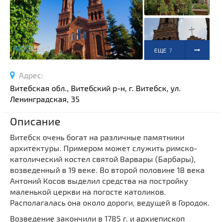
Спортивные сооружения
Производства
Ратуши
Родовые усадьбы
ЕЩЕ
7
Садово-парковая архитектура
ФОТО
Адрес:
Национальные парки и заказники
Витебская обл., Витебский р-н, г. Витебск, ул.
Озера и водоемы
Ленинградская, 35
Памятники
Описание
Памятники археологии
Витебск очень богат на различные памятники
Памятники геодезии
Выберите область
архитектуры. Примером может служить римско-
Памятники природы
католический костел святой Варвары (Барбары),
Выберите район
Памятники известным людям
возведенный в 19 веке. Во второй половине 18 века
Антоний Косов выделил средства на постройку
Выберите населенный пункт
Церкви
маленькой церкви на погосте католиков.
Монастыри
Располагалась она около дороги, ведущей в Городок.
Костелы
Возведение закончили в 1785 г. и архиепископ