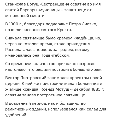
Мечети
Станислав Богуш-Сестренцевич освятил во имя
Выберите направление
святой Варвары-мученицы – защитнице от
Синагоги
мгновенной смерти.
Часовни
В 1800 г., благодаря поддержке Петра Лиозко,
Кирхи
возвели часовню святого Креста.
Кладбище
Сначала святилище было храмом кладбища, но,
Культурные центры
через некоторое время, стало приходским.
Располагалась церковь за градом, потому
Театры
именовалась она Подвитебской.
Галереи
Со временем количество прихожан возросло
Концертные залы
настолько, что решили построить больший храм.
Виктор Пиотровский занимался проектом новой
церкви. К ней же пристроили малая больничка и
жилище ксендза. Ксендз Мотуш 4 декабря 1885 г.
освятил заново построенное святилище.
В довоенный период, как и большинство
религиозных зданий, использовался как склад для
удобрений.