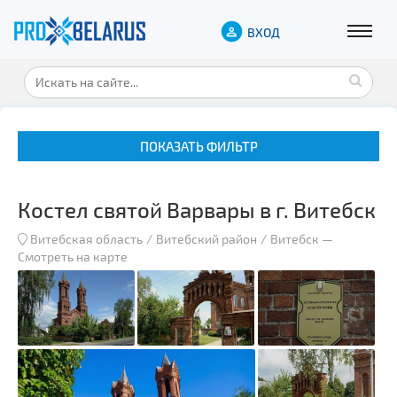
ВХОД
ПОКАЗАТЬ ФИЛЬТР
Костел святой Варвары в г. Витебск
Витебская область
Витебский район
Витебск
—
Смотреть на карте
Музеи
Замки и дворцы
Военная история
Гражданская архитектура