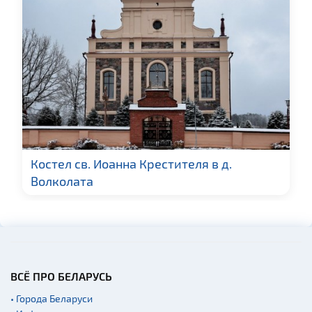
Музеи
Галереи
Производства
Квесты
Новости
Ратуши
Памятники известным
людям
Костел св. Иоанна Крестителя в д.
Кладбище
Волколата
Монастыри
Синагоги
Театры
Начало и окончание
экскурсий: г. Минск
ВСЁ ПРО БЕЛАРУСЬ
Аэропорты
• Города Беларуси
Железнодорожные