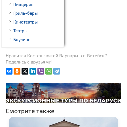
Пиццерия
Гриль-бары
Кинотеатры
Театры
Боулинг
Бильярд
Нравится Костел святой Варвары в г. Витебск?
Казино
Поделись с друзьями!
Торговые центры,
универмаги
Прокат авто
Fast-food
Гражданская
архитектура
Смотрите также
Замки и дворцы
Церкви