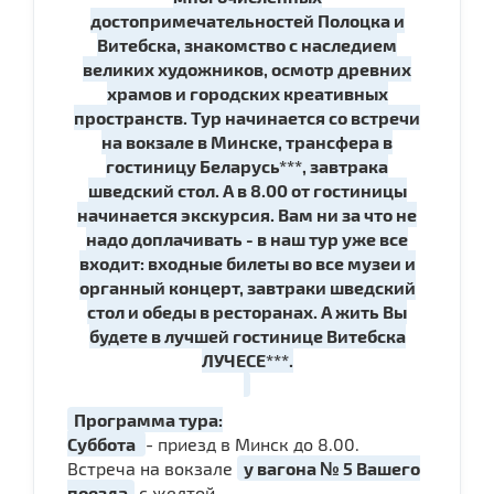
достопримечательностей Полоцка и
Витебска, знакомство с наследием
великих художников, осмотр древних
храмов и городских креативных
пространств. Тур начинается со встречи
на вокзале в Минске, трансфера в
гостиницу Беларусь***, завтрака
шведский стол. А в 8.00 от гостиницы
начинается экскурсия. Вам ни за что не
надо доплачивать - в наш тур уже все
входит: входные билеты во все музеи и
органный концерт, завтраки шведский
стол и обеды в ресторанах. А жить Вы
будете в лучшей гостинице Витебска
ЛУЧЕСЕ***.
Программа тура:
Суббота
- приезд в Минск до 8.00.
Встреча на вокзале
у вагона № 5 Вашего
поезда
с желтой