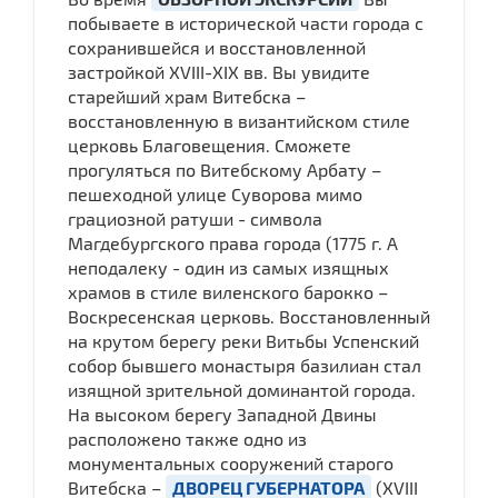
побываете в исторической части города с
сохранившейся и восстановленной
застройкой ХVIII-XIX вв. Вы увидите
старейший храм Витебска –
восстановленную в византийском стиле
церковь Благовещения. Сможете
прогуляться по Витебскому Арбату –
пешеходной улице Суворова мимо
грациозной ратуши - символа
Магдебургского права города (1775 г. А
неподалеку - один из самых изящных
храмов в стиле виленского барокко –
Воскресенская церковь. Восстановленный
на крутом берегу реки Витьбы Успенский
собор бывшего монастыря базилиан стал
изящной зрительной доминантой города.
На высоком берегу Западной Двины
расположено также одно из
монументальных сооружений старого
Витебска –
ДВОРЕЦ ГУБЕРНАТОРА
(XVIII