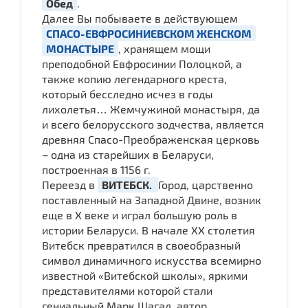
Обед
.
Далее Вы побываете в действующем
СПАСО-ЕВФРОСИНИЕВСКОМ ЖЕНСКОМ
МОНАСТЫРЕ
, хранящем мощи
преподобной Евфросинии Полоцкой, а
также копию легендарного креста,
который бесследно исчез в годы
лихолетья… Жемчужиной монастыря, да
и всего белорусского зодчества, является
древняя Спасо-Преображенская церковь
– одна из старейших в Беларуси,
построенная в 1156 г.
Переезд в
ВИТЕБСК.
Город, царственно
поставленный на Западной Двине, возник
еще в X веке и играл большую роль в
истории Беларуси. В начале XX столетия
Витебск превратился в своеобразный
символ динамичного искусства всемирно
известной «Витебской школы», яркими
представителями которой стали
гениальный Марк Шагал, автор