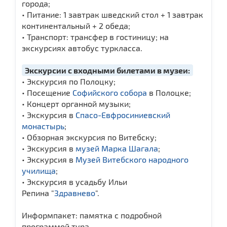
города;
• Питание: 1 завтрак шведский стол + 1 завтрак
континентальный + 2 обеда;
• Транспорт: трансфер в гостиницу; на
экскурсиях автобус туркласса.
Экскурсии с входными билетами в музеи:
• Экскурсия по Полоцку;
• Посещение
Cофийского собора
в Полоцке;
• Концерт органной музыки;
• Экскурсия в
Спасо-Евфросиниевский
монастырь
;
• Обзорная экскурсия по Витебску;
• Экскурсия в
музей Марка Шагала
;
• Экскурсия в
Музей Витебского народного
училища
;
• Экскурсия в усадьбу Ильи
Репина "
Здравнево
".
Информпакет: памятка с подробной
программой тура.