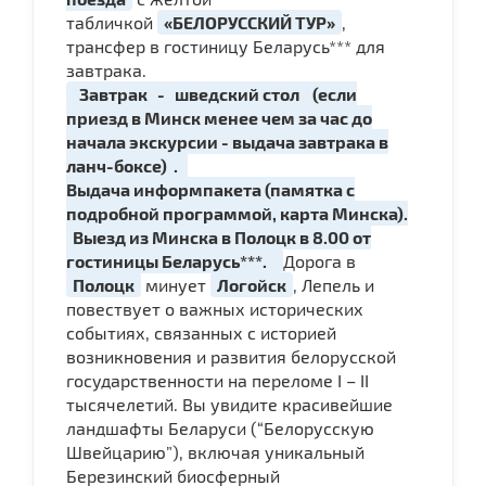
табличкой
«БЕЛОРУССКИЙ ТУР»
,
трансфер в гостиницу Беларусь*** для
завтрака.
Завтрак
-
шведский стол
(если
приезд в Минск менее чем за час до
начала экскурсии - выдача завтрака в
ланч-боксе)
.
Выдача информпакета (памятка с
подробной программой, карта Минска).
Выезд из Минска в Полоцк в 8.00 от
гостиницы Беларусь***.
Дорога в
Полоцк
минует
Логойск
, Лепель и
повествует о важных исторических
событиях, связанных с историей
возникновения и развития белорусской
государственности на переломе I – II
тысячелетий. Вы увидите красивейшие
ландшафты Беларуси (“Белорусскую
Швейцарию”), включая уникальный
Березинский биосферный