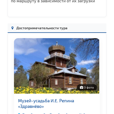
по маршруту в зависимости от их загрузки
Достопримечательности тура
о
3 фото
Музей-усадьба И.Е. Репина
М
«Здравнёво»