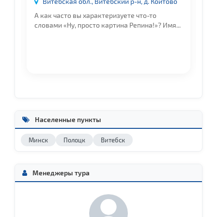
Витебская обл., Витебский р-н, д. Койтово
ул
,
А как часто вы характеризуете что-то
Бо
словами «Ну, просто картина Репина!»? Имя...
вл
..
не
Населенные пункты
Минск
Полоцк
Витебск
Менеджеры тура