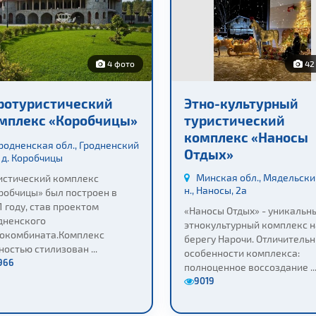
4 фото
42
ротуристический
Этно-культурный
мплекс «Коробчицы»
туристический
комплекс «Наносы
родненская обл., Гродненский
Отдых»
, д. Коробчицы
Минская обл., Мядельски
истический комплекс
н., Наносы, 2а
робчицы» был построен в
1 году, став проектом
«Наносы Отдых» - уникальн
дненского
этнокультурный комплекс н
окомбината.Комплекс
берегу Нарочи. Отличитель
ностью стилизован ...
особенности комплекса:
966
полноценное воссоздание ..
9019