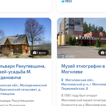
7803
1 фото
1
льварк Ракутевщина,
Музей этнографии в
зей-усадьба М.
Могилеве
гдановича
Могилевская обл.,
Могилевский р-н, г. Могилев,
инская обл., Молодечненский
Первомайская, 8
 Красненский сельсовет, д.
утевщина
В 1981 году был открыт
Могилевский музей этногра
льварк Ракутёвщина»
Относится он к Могилевско
яется Филиалом