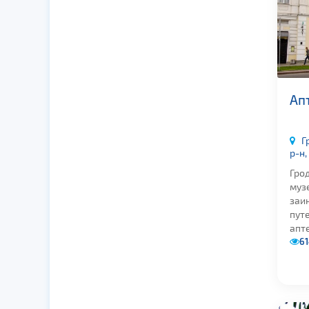
Ап
Г
р-н,
Гро
муз
заи
пут
апте
61