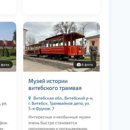
 фото
6 фото
Музей истории
витебского трамвая
Витебская обл., Витебский р-н,
 ул.
г. Витебск, Трамвайное депо, ул.
5-я Фрунзе, 7
Интересные и необычные музеи
фии.
очень быстро становятся
му
популярными и посещаемыми,