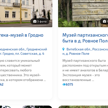
3 фото
1
тека-музей в Гродно
Музей партизанског
быта в д. Ровное Пол
родненская обл., Гродненский
Витебская обл., Россонск
 г. Гродно, пл. Советская, д. 4
н, д. Ровное Поле
дно славится уникальный
Музей партизанского быта
еем, который может
расположен под открытым 
нтересовать любого
и не имеет аналогов в Белар
ешественника. Это музей-
Экспозиция музея - это
ка, в котором отображена ...
восстановленные ...
42
6075