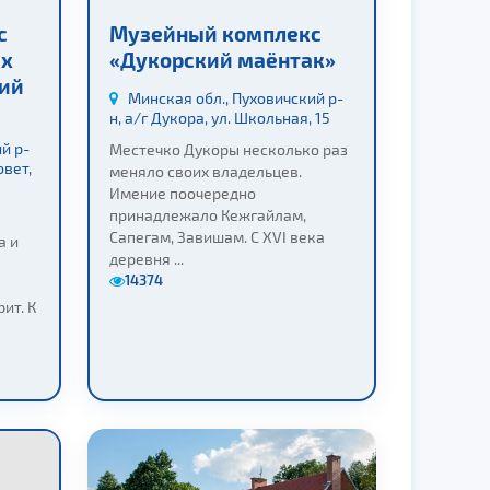
с
Музейный комплекс
ых
«Дукорский маёнтак»
гий
Минская обл., Пуховичский р-
н, а/г Дукора, ул. Школьная, 15
й р-
Местечко Дукоры несколько раз
овет,
меняло своих владельцев.
Имение поочередно
принадлежало Кежгайлам,
Сапегам, Завишам. С XVI века
а и
деревня ...
14374
ит. К