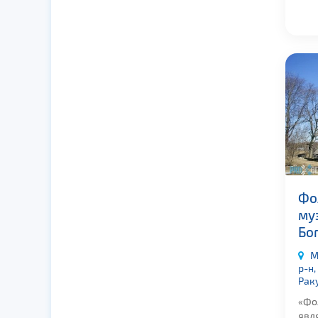
Фо
му
Бо
М
р-н,
Рак
«Фо
явл