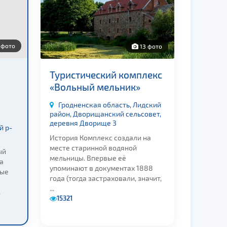
 фото
13 фото
Туристический комплекс
«Вольный мельник»
Гродненская область, Лидский
район, Дворищанский сельсовет,
деревня Дворище 3
й р-
История Комплекс создали на
месте старинной водяной
ый
мельницы. Впервые её
а
упоминают в документах 1888
ные
года (тогда застраховали, значит,
...
.
15321