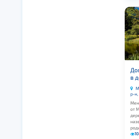
До
в 
М
р-н,
Мен
от 
дер
наз
роди
10