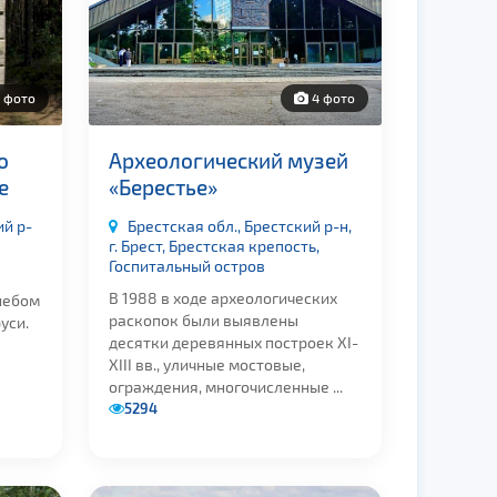
 фото
4 фото
о
Археологический музей
е
«Берестье»
ий р-
Брестская обл., Брестский р-н,
г. Брест, Брестская крепость,
Госпитальный остров
В 1988 в ходе археологических
небом
раскопок были выявлены
уси.
десятки деревянных построек XI-
XIII вв., уличные мостовые,
ограждения, многочисленные ...
5294