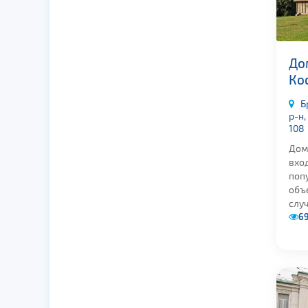
До
Ко
Б
р-н,
108
Дом
вхо
поп
объе
случ
6