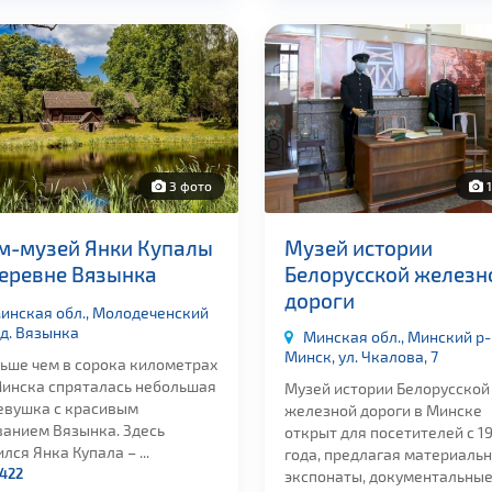
3 фото
1
м-музей Янки Купалы
Музей истории
деревне Вязынка
Белорусской железн
дороги
инская обл., Молодеченский
 д. Вязынка
Минская обл., Минский р-н
Минск, ул. Чкалова, 7
ьше чем в сорока километрах
Минска спряталась небольшая
Музей истории Белорусской
евушка с красивым
железной дороги в Минске
ванием Вязынка. Здесь
открыт для посетителей с 19
лся Янка Купала – ...
года, предлагая материаль
422
экспонаты, документальные .