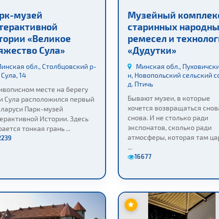
рк-музей
Музейный комплек
терактивной
старинных народн
тории «Великое
ремесел и техноло
яжество Сула»
«Дудутки»
инская обл., Столбцовский р-
Минская обл., Пуховичски
. Сула, 14
н, Новопольский сельский с
д. Птичь
ивописном месте на берегу
Бывают музеи, в которые
и Сула расположился первый
хочется возвращаться снов
еларуси Парк-музей
снова. И не столько ради
ерактивной Истории. Здесь
экспонатов, сколько ради
ается тонкая грань ...
атмосферы, которая там цар
2239
...
16677