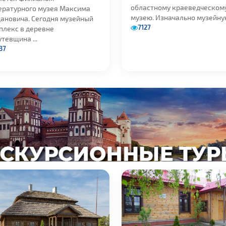
областному краеведческом
ературного музея Максима
музею. Изначально музейную 
дановича. Сегодня музейный
7127
плекс в деревне
тевщина ...
37