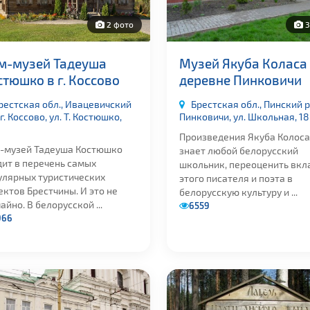
2 фото
3
м-музей Тадеуша
Музей Якуба Коласа
стюшко в г. Коссово
деревне Пинковичи
рестская обл., Ивацевичский
Брестская обл., Пинский р-
 г. Коссово, ул. Т. Костюшко,
Пинковичи, ул. Школьная, 18
Произведения Якуба Колоса
-музей Тадеуша Костюшко
знает любой белорусский
дит в перечень самых
школьник, переоценить вкл
улярных туристических
этого писателя и поэта в
ктов Брестчины. И это не
белорусскую культуру и ...
айно. В белорусской ...
6559
966