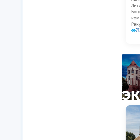
Лит
Бог
ком
Раку
71