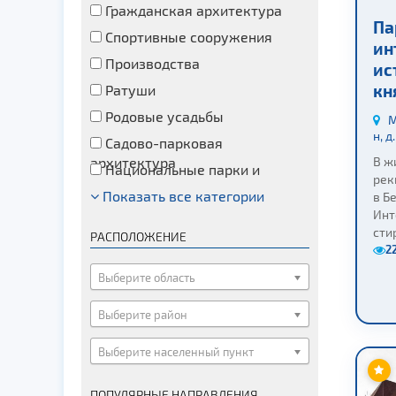
Гражданская архитектура
Па
Спортивные сооружения
ин
Производства
ис
кн
Ратуши
Родовые усадьбы
М
н, д
Садово-парковая
архитектура
В ж
Национальные парки и
рек
заказники
Показать все категории
Озера и водоемы
в Б
Инт
Памятники
стир
РАСПОЛОЖЕНИЕ
Памятники археологии
2
Памятники геодезии
Выберите область
Памятники природы
Выберите район
Памятники известным людям
Выберите населенный пункт
Церкви
Монастыри
ПОПУЛЯРНЫЕ НАПРАВЛЕНИЯ