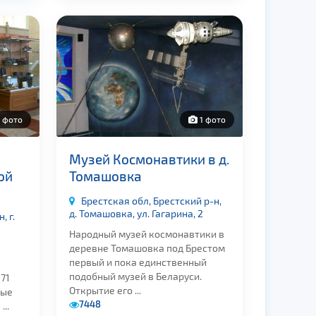
 фото
1 фото
Музей Космонавтики в д.
ой
Томашовка
Брестская обл, Брестский р-н,
д. Томашовка, ул. Гагарина, 2
, г.
Народный музей космонавтики в
деревне Томашовка под Брестом
первый и пока единственный
подобный музей в Беларуси.
71
Открытие его ...
ные
7448
..