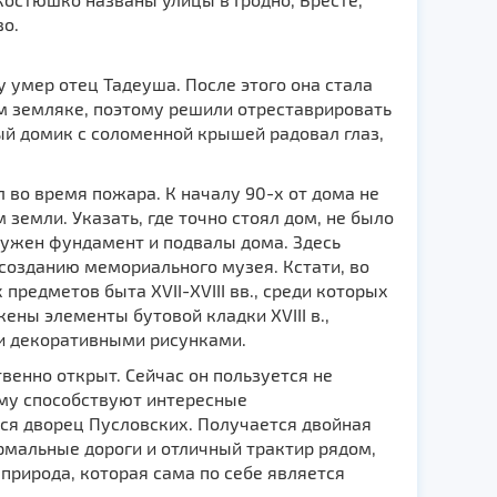
о.
 умер отец Тадеуша. После этого она стала
м земляке, поэтому решили отреставрировать
ый домик с соломенной крышей радовал глаз,
л во время пожара. К началу 90-х от дома не
 земли. Указать, где точно стоял дом, не было
ружен фундaмент и подвалы дома. Здесь
созданию мемориального музея. Кстати, во
редметов быта XVII-XVIII вв., среди которых
ны элементы бутовой кладки ХVIII в.,
ми декоративными рисунками.
енно открыт. Сейчас он пользуется не
ому способствуют интересные
тся дворец Пусловских. Получается двойная
рмальные дороги и отличный трактир рядом,
 природа, которая сама по себе является