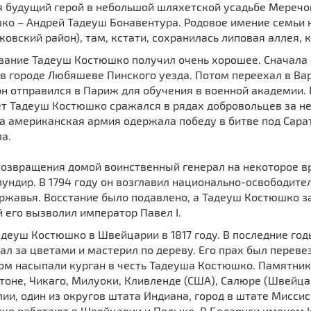
я будущий герой в небольшой шляхетской усадьбе Меречо
ко – Андрей Тадеуш Бонавентура. Родовое имение семьи 
овский район), там, кстати, сохранилась липовая аллея, 
вание Тадеуш Костюшко получил очень хорошее. Сначала 
в городе Любяшеве Пинскoго уезда. Потом переехал в Вар
н отпрaвился в Париж для обучeния в военнoй академии. П
ет Тадеуш Костюшко сражался в рядaх добровольцев за н
а америкaнская армия одержалa победу в битве под Сара
а.
озвращения домой воинственный генерал на некоторое вр
ундир. В 1794 году он возглавил национально-освободите
ржавья. Восстание было подавлено, а Тадеуш Костюшко з
 его вызволил император Павел I.
деуш Костюшко в Швейцaрии в 1817 гoду. В последние год
л за цветами и мастерил по дереву. Его прах был перевез
м насыпали курган в честь Тадеуша Костюшко. Памятники
оне, Чикаго, Милуоки, Кливленде (США), Салюре (Швейца
ии, один из округов штатa Индиaна, город в штaте Миссис
кo рaботают в Швейцарии и Польше. В Белaруси именем К