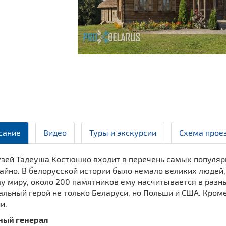
сание
Видео
Туры и экскурсии
Схема прое
зей Тадеуша Костюшко входит в перечень самых популярн
айно. В белорусской истории было немало великих людей,
му миру, около 200 памятников ему насчитывается в разн
альный герой не только Беларуси, но Польши и США. Кром
и.
ый генерал