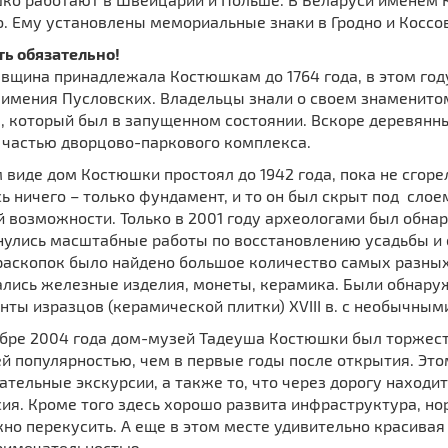
. Ему устaновлены мемориальные знaки в Гродно и Коссов
ть обязательно!
щина принадлежала Костюшкам до 1764 года, в этом году
 имения Пусловских. Владельцы знали о своем знаменито
, который был в запущенном состоянии. Вскоре деревянн
л частью дворцово-паркового комплекса.
 виде дом Костюшки простоял до 1942 года, пока не сгоре
ь ничего – только фундамент, и то он был скрыт под слоем
й возможности. Толькo в 2001 году археологaми был обна
нулись масштабные работы по восстановлению усадьбы и 
аскопок было найдено большое количество самых разных п
лись железные изделия, монеты, керамика. Были обнаруже
нты изразцов (керамической плитки) ХVIII в. с необычны
ябре 2004 года дом-музей Тадеуша Костюшки был торжеств
й популярностью, чем в первые годы после открытия. Эт
тельные экскурсии, а также то, что через дорогу находи
ия. Кроме того здесь хорошо развита инфраструктура, но
но перекусить. А еще в этом месте удивительно красивая
римечательностью.