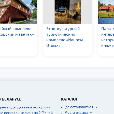
ейный комплекс
Этно-культурный
Парк-
корский маёнтак»
туристический
интер
комплекс «Наносы
истор
Отдых»
княже
В БЕЛАРУСЬ
КАТАЛОГ
Где остановиться
ярные однодневные экскурсии
Места отдыха
ые регулярные туры на 2-7 дней