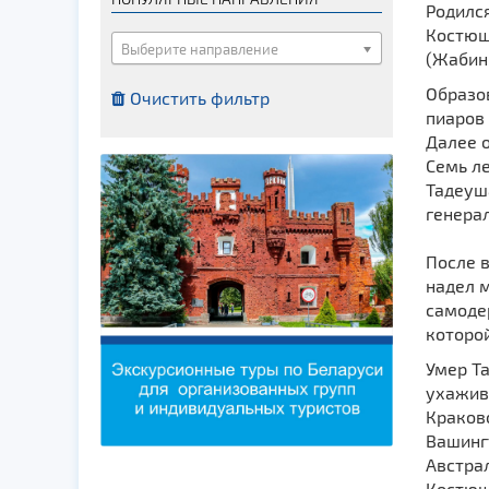
Родилс
Костелы
Костюш
Мечети
Выберите направление
(Жабинк
Синагоги
Образо
Очистить фильтр
Часовни
пиаров 
Далее о
Кирхи
Семь л
Кладбище
Тадеуш
Культурные центры
генерал
Театры
После в
Галереи
надел м
Концертные залы
самоде
которой
Умер Та
ухажива
Краково
Вашингт
Австрал
Костюш