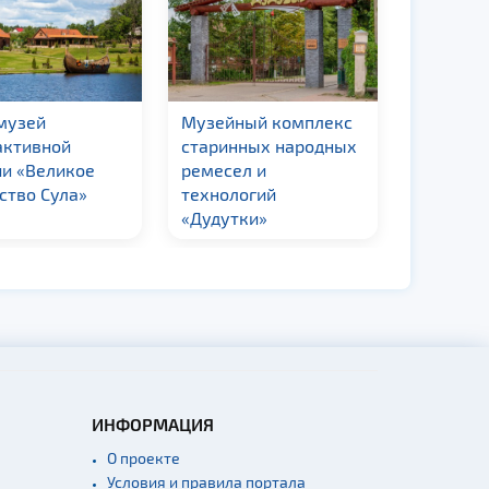
музей
Музейный комплекс
Хойникс
активной
старинных народных
районны
ии «Великое
ремесел и
краевед
ство Сула»
технологий
«Дудутки»
ИНФОРМАЦИЯ
О проекте
Условия и правила портала