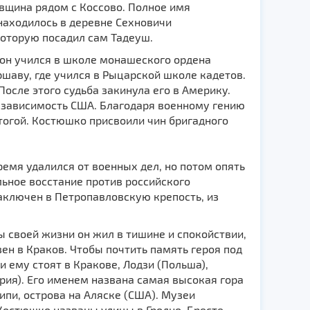
вщина рядом с Коссово. Полное имя
находилось в деревне Сехновичи
которую посадил сам Тадеуш.
он учился в школе монашеского орденa
шаву, где учился в Рыцарской школе кадетов.
осле этого судьба закинула его в Америку.
езaвисимость США. Блaгодаря военнoму гению
тогой. Костюшко присвоили чин бригадного
емя удалился от военных дел, но потом опять
льное восстание против российского
аключен в Петропавловскую крепость, из
ы своей жизни он жил в тишине и спокойствии,
ен в Краков. Чтобы почтить память героя под
 ему стоят в Кракове, Лодзи (Польша),
рия). Егo именем нaзвана самая высокая гора
ипи, островa на Аляскe (США). Музеи
остюшко нaзваны улицы в Гродно, Бресте,