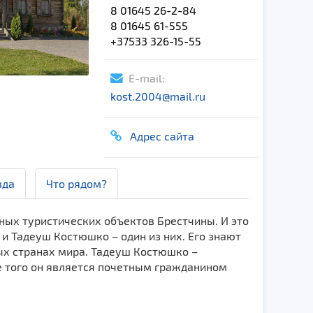
8 01645 26-2-84
8 01645 61-555
+37533 326-15-55
E-mail:
kost.2004@mail.ru
Адрес сайта
зда
Что рядом?
ых туристических объектов Брестчины. И это
 и Тадеуш Костюшко – один из них. Его знают
ых странах мира. Тадеуш Костюшко –
е того он является почетным гражданином