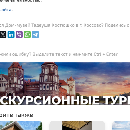
сайта
.
я Дом-музей Тадеуша Костюшко в г. Коссово? Поделись с
или ошибку? Выделите текст и нажмите Ctrl + Enter
рите также