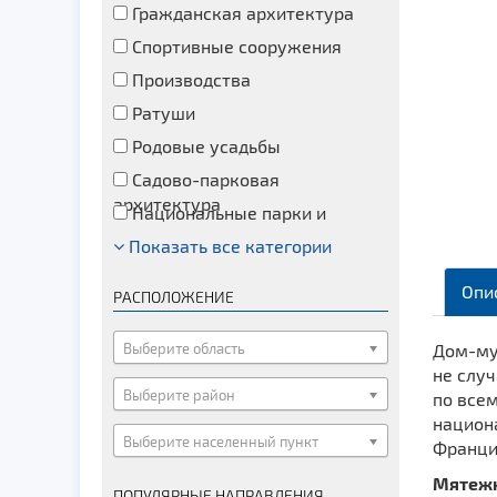
Гражданская архитектура
Спортивные сооружения
Производства
Ратуши
Родовые усадьбы
Садово-парковая
архитектура
Национальные парки и
заказники
Показать все категории
Озера и водоемы
Памятники
Опи
РАСПОЛОЖЕНИЕ
Памятники археологии
Памятники геодезии
Выберите область
Дом-му
не случ
Памятники природы
Выберите район
по все
Памятники известным людям
национ
Выберите населенный пункт
Церкви
Франци
Монастыри
Мятежн
ПОПУЛЯРНЫЕ НАПРАВЛЕНИЯ