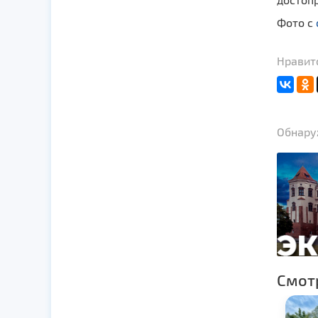
Фото с
Нравитс
Обнаруж
Смот