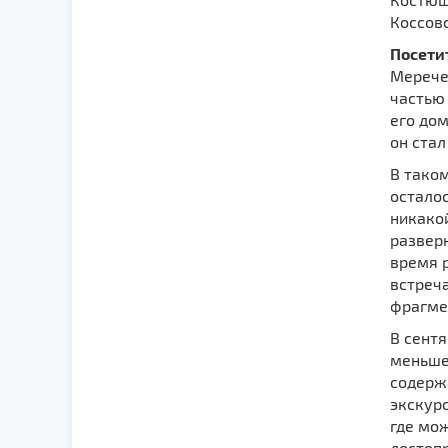
Коссово
Посети
Меречев
частью
его дом
он ста
В таком
осталос
никако
развер
время р
встреча
фрагме
В сент
меньше
содержа
экскурс
где мож
достоп