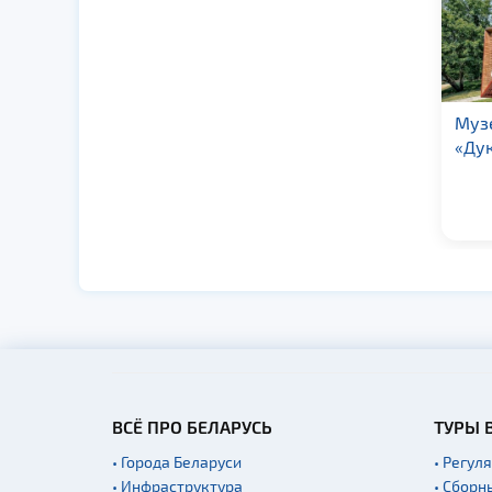
Агротуристический
Муз
комплекс
«Ду
«Коробчицы»
ВСЁ ПРО БЕЛАРУСЬ
ТУРЫ 
• Города Беларуси
• Регул
• Инфраструктура
• Сборн