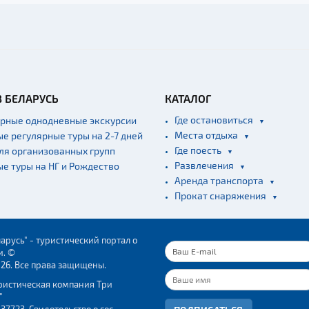
В БЕЛАРУСЬ
КАТАЛОГ
Где остановиться
ярные однодневные экскурсии
Места отдыха
ые регулярные туры на 2-7 дней
Где поесть
для организованных групп
Развлечения
ые туры на НГ и Рождество
Аренда транспорта
Прокат снаряжения
арусь" - туристический портал о
и. ©
026. Все права защищены.
ристическая компания Три
"