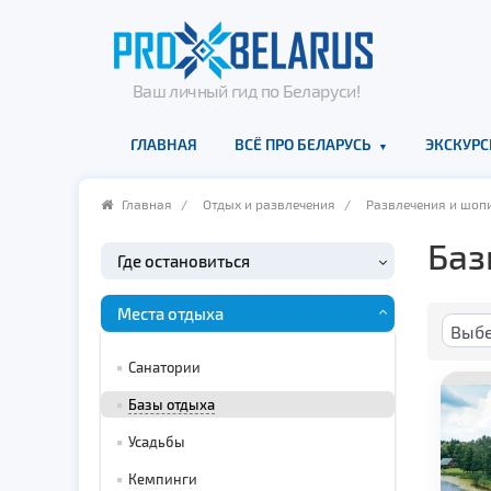
Ваш личный гид по Беларуси!
ГЛАВНАЯ
ВСЁ ПРО БЕЛАРУСЬ
ЭКСКУРС
Главная
/
Отдых и развлечения
/
Развлечения и шоп
Баз
Где остановиться
Места отдыха
Санатории
Базы отдыха
Усадьбы
Кемпинги