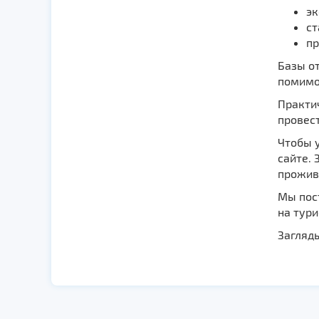
эк
ст
пр
Базы о
помимо 
Практи
провес
Чтобы у
сайте. 
прожив
Мы пос
на тури
Загляд