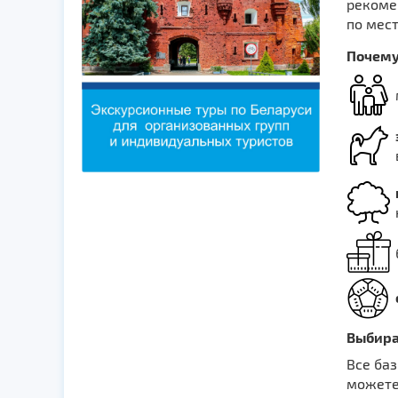
рекомен
по мест
Почему 
Выбира
Все ба
можете 