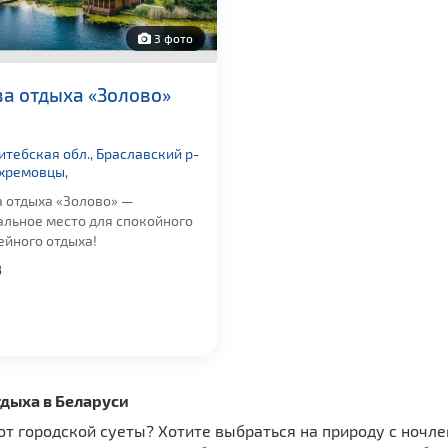
3 фото
за отдыха «Золово»
итебская обл., Браславский р-
Ахремовцы,
а отдыха «Золово» —
альное место для спокойного
ейного отдыха!
8
тдыха в Беларуси
от городской суеты? Хотите выбраться на природу с ночл