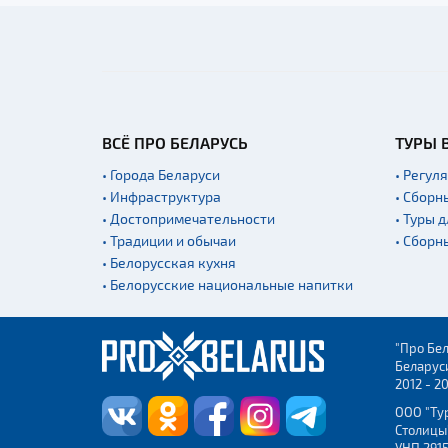
ВСЁ ПРО БЕЛАРУСЬ
ТУРЫ 
• Города Беларуси
• Регул
• Инфраструктура
• Сборн
• Достопримечательности
• Туры 
• Традиции и обычаи
• Сборн
• Белорусская кухня
• Белорусские национальные напитки
"Про Бел
Беларус
2012 - 2
ООО "Ту
Столицы