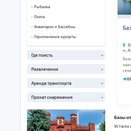
Рыбалка
Охота
Ба
Аквапарки и бассейны
Горнолыжные курорты
В
н., 
Где поесть
Баз
иде
Развлечения
сем
8
Аренда транспорта
Прокат снаряжения
Базы о
Устали 