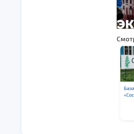
Смот
Загородный
Баз
ресторанно-
«Сос
гостиничный
комплекс «Белая
дача»