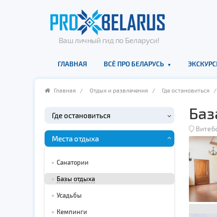
Ваш личный гид по Беларуси!
ГЛАВНАЯ
ВСЁ ПРО БЕЛАРУСЬ
ЭКСКУРС
Главная
/
Отдых и развлечения
/
Где остановиться
Баз
Где остановиться
Витеб
Места отдыха
Санатории
Базы отдыха
Усадьбы
Кемпинги