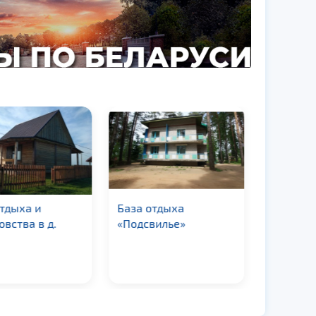
тдыха и
База отдыха
Гостево
вства в д.
«Подсвилье»
«Нарочь