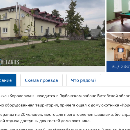
ЕЩЕ
2 ФО
сание
Схема проезда
Что рядом?
ыха «Королевичи» находится в Глубокском районе Витебской обла
но оборудованная территория, прилегающая к дому охотника «Коро
еранда на 20 человек, место для приготовления шашлыка, бильярд,
ой отдыха доступны для гостей дома охотника.
хотника расположено 9 комфортабельных номеров: 2 люкса, 4 полу