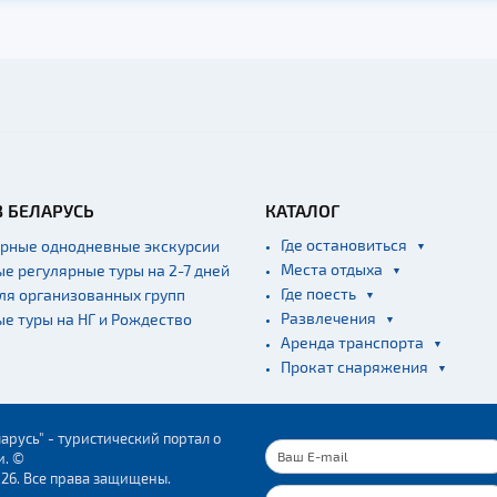
В БЕЛАРУСЬ
КАТАЛОГ
Где остановиться
ярные однодневные экскурсии
Места отдыха
ые регулярные туры на 2-7 дней
Где поесть
для организованных групп
Развлечения
ые туры на НГ и Рождество
Аренда транспорта
Прокат снаряжения
арусь" - туристический портал о
и. ©
026. Все права защищены.