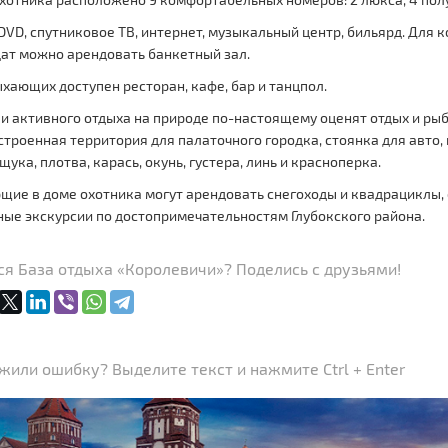
 DVD, спутниковое ТВ, интернет, музыкальный центр, бильярд. Дл
дат можно арендовать банкетный зал.
хающих доступен ресторан, кафе, бар и танцпол.
 активного отдыха на природе по-настоящему оценят отдых и рыб
строенная территория для палаточного городка, стоянка для авто
щука, плотва, карась, окунь, густера, линь и красноперка.
ие в доме охотника могут арендовать снегоходы и квадрациклы, 
ные экскурсии по достопримечательностям Глубокского района.
я База отдыха «Королевичи»? Поделись с друзьями!
или ошибку? Выделите текст и нажмите Ctrl + Enter