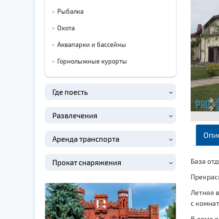
Рыбалка
Охота
Аквапарки и бассейны
Горнолыжные курорты
Где поесть
Развлечения
Опи
Аренда транспорта
База отд
Прокат снаряжения
Прекрас
Летняя в
с комнат
В доме о