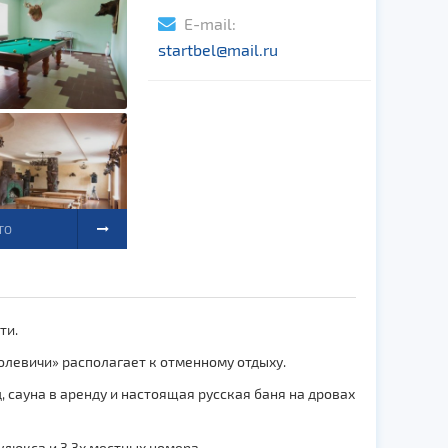
E-mail:
startbel@mail.ru
ТО
сти.
левичи» располагает к отменному отдыху.
 сауна в аренду и настоящая русская баня на дровах
люкса и 3 3х местных номера.