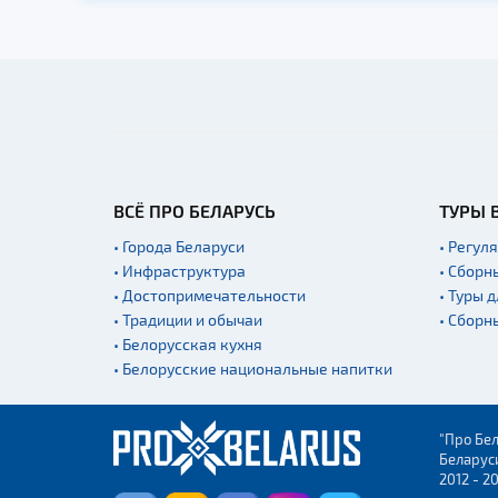
ВСЁ ПРО БЕЛАРУСЬ
ТУРЫ 
• Города Беларуси
• Регул
• Инфраструктура
• Сборн
• Достопримечательности
• Туры 
• Традиции и обычаи
• Сборн
• Белорусская кухня
• Белорусские национальные напитки
"Про Бел
Беларус
2012 - 2