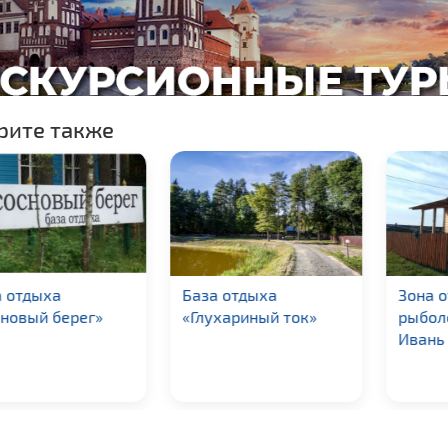
рите также
а отдыха
База отдыха
Зона о
новый берег»
«Глухариный ток»
рыболо
Ивань