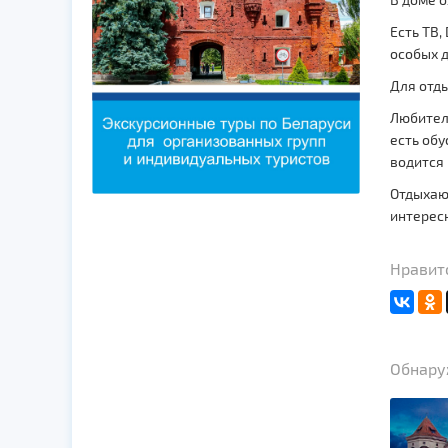
Есть ТВ,
особых 
Для отды
Любители
есть обу
водится 
Отдыхающ
интерес
Нравитс
Обнаруж