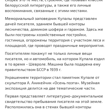
Мечети
Выберите направление
белорусской литературы, а также его личные
воспоминания, связанные с этими местами.
Синагоги
Часовни
Мемориальный заповедник Купалы представлен
дачей писателя, зданием бывшей конторы
Кирхи
лесничества, домиком шофера и гаражом. Здесь же
Кладбище
были построены хозяйственные постройки,
гостиница, огорожены территория с участком леса и
Культурные центры
площадкой, где проводят праздничные мероприятия.
Театры
Посетителям покажут не только личные вещи
Галереи
писателя, но и автомобиль, на котором Купала ездил
Концертные залы
в то время - Шевроле. Машина была подарена ему
правительством БССР в 1939 г.
Украшением территории стал памятник Купале от
скульптора А. Аникейчик «Осень поэта». Музейная
экспозиция делится на две тематические части.
Первая представляет литературно-документальное
свидетельство пребывания писателя на этой земле.
Расположилась она в стенах бывшей конторы