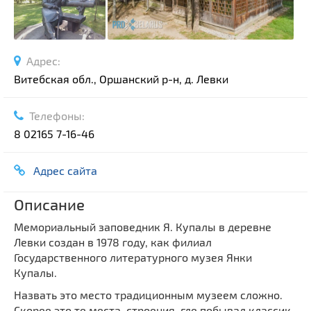
Спортивные сооружения
Производства
Ратуши
Адрес:
Родовые усадьбы
Витебская обл., Оршанский р-н, д. Левки
Садово-парковая архитектура
Национальные парки и заказники
Телефоны:
Озера и водоемы
8 02165 7-16-46
Памятники
Адрес сайта
Памятники археологии
Памятники геодезии
Выберите область
Описание
Памятники природы
Мемориальный заповедник Я. Купалы в деревне
Выберите район
Памятники известным людям
Левки создан в 1978 году, как филиал
Выберите населенный пункт
Государственного литературного музея Янки
Церкви
Купалы.
Монастыри
Назвать это место традиционным музеем сложно.
Костелы
Скорее это те места, строения, где побывал классик