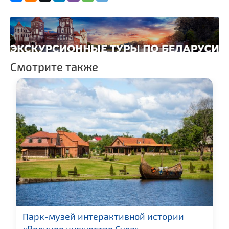
людям
Костелы
Железнодорожные
вокзалы
Смотрите также
Парк-музей интерактивной истории
«Великое княжество Сула»