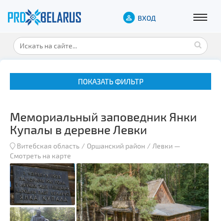
ВХОД
ПОКАЗАТЬ ФИЛЬТР
Мемориальный заповедник Янки
Купалы в деревне Левки
Витебская область
Оршанский район
Левки
—
Смотреть на карте
Музеи
Замки и дворцы
Военная история
Гражданская архитектура