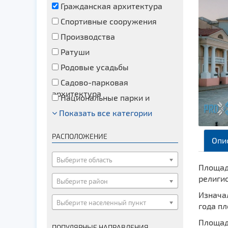
Гражданская архитектура
Спортивные сооружения
Производства
Ратуши
Родовые усадьбы
Садово-парковая
архитектура
Национальные парки и
заказники
Показать все категории
Озера и водоемы
Памятники
РАСПОЛОЖЕНИЕ
Опи
Памятники археологии
Памятники геодезии
Выберите область
Площадь
Памятники природы
религио
Выберите район
Памятники известным людям
Изначал
Выберите населенный пункт
Церкви
года пл
Монастыри
Площадь
ПОПУЛЯРНЫЕ НАПРАВЛЕНИЯ