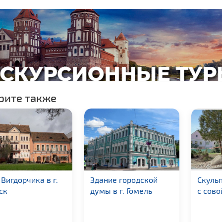
рите также
Вигдорчика в г.
Здание городской
Скуль
ск
думы в г. Гомель
с сово