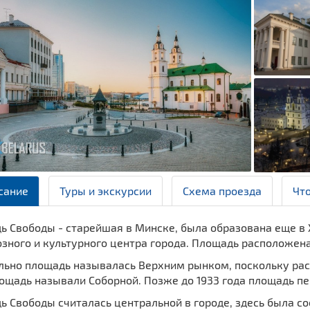
сание
Туры и экскурсии
Схема проезда
Чт
 Свободы - старейшая в Минске, была образована еще в X
зного и культурного центра города. Площадь расположена
ьно площадь называлась Верхним рынком, поскольку распо
ощадь называли Соборной. Позже до 1933 года площадь пе
 Свободы считалась центральной в городе, здесь была со