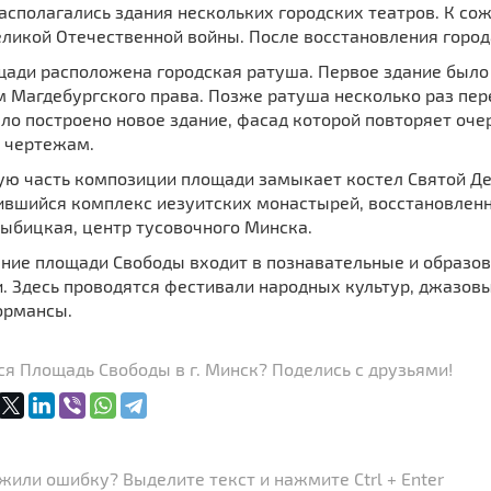
асполагались здания нескольких городских театров. К с
ликой Отечественной войны. После восстановления город
ади расположена городская ратуша. Первое здание было п
 Магдебургского права. Позже ратуша несколько раз пере
ло построено новое здание, фасад которой повторяет оч
 чертежам.
ую часть композиции площади замыкает костел Святой Д
ившийся комплекс иезуитских монастырей, восстановленн
Зыбицкая, центр тусовочного Минска.
ние площади Свободы входит в познавательные и образов
и. Здесь проводятся фестивали народных культур, джазов
ормансы.
я Площадь Свободы в г. Минск? Поделись с друзьями!
или ошибку? Выделите текст и нажмите Ctrl + Enter