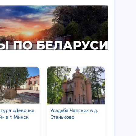
птура «Девочка
Усадьба Чапских в д.
Шлюз «Д
й» в г. Минск
Станьково
Августо
канала