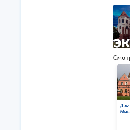
Смот
Триумфальная арка в
Дом 
г. Могилев
Мин