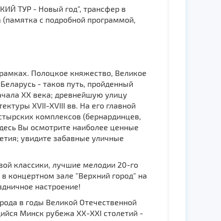
КИЙ ТУР - Новый год”, трансфер в
а (памятка с подробной программой,
 рамках. Полоцкое княжество, Великое
Беларусь - таков путь, пройденный
начала ХХ века; древнейшую улицу
ктуры XVII-XVIII вв. На его главной
астырских комплексов (бернардинцев,
 Здесь Вы осмотрите наиболее ценные
етия; увидите забавные уличные
ой классики, лучшие мелодии 20-го
в концертном зале "Верхний город" на
здничное настроение!
рода в годы Великой Отечественной
ийся Минск рубежа ХХ-ХХI столетий -