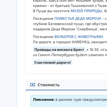
Европы, здесь обитают мощные зубры, 
краями - от братьев Тышкевичей и Тызен
В Пуще вы посетите
МУЗЕЙ ПРИРОДЫ
, 
Посещение
ПОМЕСТЬЯ ДЕДА МОРОЗА
- 
глубине Беловежской пущи, где обустр
подарков Деда Мороза "Скарбница", ме
Посещение
ВОЛЬЕРОВ С ЖИВОТНЫМИ
.
По дороге, в городке КАМЕНЕЦ, находи
Проводы на вокзал в Брест
к 16.30, от
из Санкт-Петербурга будет изменен п
Счастливой дороги!
Стоимость
Пояснение:
в данном туре предусмотрен