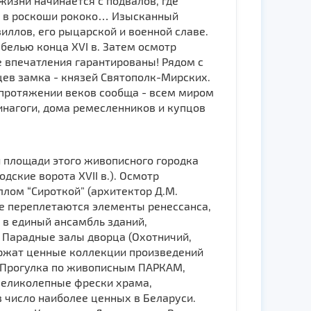
жизни начинается с подвалов, где
и в роскоши рококо… Изысканный
иллов, его рыцарской и военной славе.
белью конца XVI в. Затем осмотр
е впечатления гарантированы! Рядом с
ев замка - князей Святополк-Мирских.
 протяжении веков сообща - всем миром
инагоги, дома ремесленников и купцов
 площади этого живописного городка
дские ворота XVII в.). Осмотр
лом “Сироткой” (архитектор Д.М.
е переплетаются элементы ренессанса,
 в единый ансамбль зданий,
 Парадные залы дворца (Охотничий,
держат ценные коллекции произведений
. Прогулка по живописным ПАРКАМ,
великолепные фрески храма,
 число наиболее ценных в Беларуси.