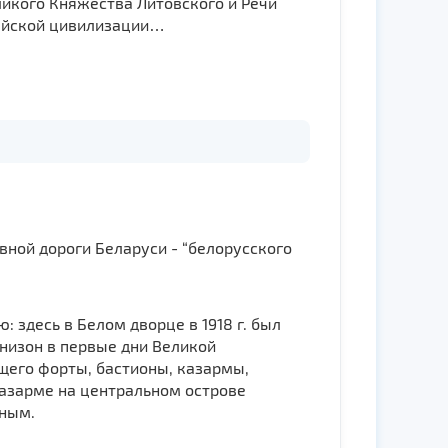
ликого Княжества Литовского и Речи
опейской цивилизации…
ной дороги Беларуси - “белорусского
: здесь в Белом дворце в 1918 г. был
низон в первые дни Великой
щего форты, бастионы, казармы,
казарме на центральном острове
шным.