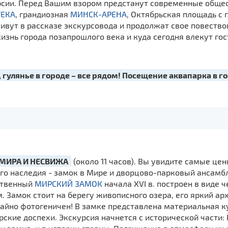
урсии. Перед Вашим взором предстанут современные обще
ЕКА
, грандиозная
МИНСК-АРЕНА
, Октябрьская площадь с 
ивут в рассказе экскурсовода и продолжат свое повество
 жизнь города позапрошлого века и куда сегодня влекут го
 гулянье в городе – все рядом! Посещение аквапарка в г
 МИРА И НЕСВИЖА
(около 11 часов). Вы увидите самые це
го наследия - замок в Мире и дворцово-парковый ансамб
ественный
МИРСКИЙ ЗАМОК
начала XVI в. построен в виде
 Замок стоит на берегу живописного озера, его яркий ар
айно фотогеничен! В замке представлена материальная к
рские доспехи. Экскурсия начнется с исторической части: