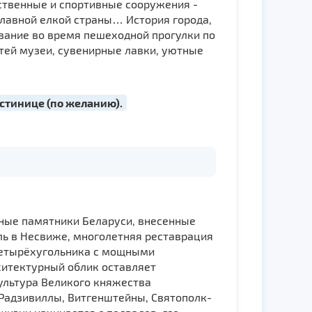
ственные и спортивные сооружения -
главной елкой страны… История города,
вание во время пешеходной прогулки по
стей музеи, сувенирные лавки, уютные
остинице (по желанию).
нные памятники Беларуси, внесенные
ль в Несвиже, многолетняя реставрация
 четырёхугольника с мощными
хитектурный облик оставляет
ультура Великого княжества
 Радзивиллы, Витгенштейны, Святополк-