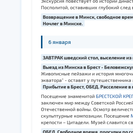
Экскурсия повествует об истории динас
Посполитой, оставивших глубокий след
Возвращение в Минск, свободное врем
Ночлег в Минске.
6 января
ЗАВТРАК шведский стол, выселение из
Выезд из Минска в Брест - Беловежску
Живописные пейзажи и история многочи
экватора” - оставят у путешественника
Прибытие в Брест, ОБЕД. Расселение в 
Посещение знаменитой
БРЕСТСКОЙ КРЕ
заключен мир между Советской Россией 
Отечественной войны. Осмотр величест
скульптурные композиции. Посещение
крепости – Цитадели. Музей славится с
ОБЕД. Свободное время, прогулки по г