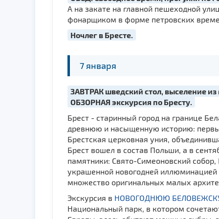
А на закате на главной пешеходной у
фонарщиком в форме петровских времен
Ночлег в Бресте.
7 января
ЗАВТРАК шведский стол, выселение из
ОБЗОРНАЯ экскурсия по Бресту.
Брест - старинный город на границе Бел
древнюю и насыщенную историю: первым
Брестская церковная уния, объединивша
Брест вошел в состав Польши, а в сентя
памятники: Свято-Симеоновский собор, 
украшенной новогодней иллюминацией г
множество оригинальных малых архитек
Экскурсия в
НОВОГОДНЮЮ БЕЛОВЕЖСК
Национальный парк, в котором сочетаю