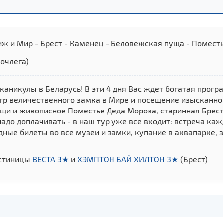
ж и Мир - Брест - Каменец - Беловежская пуща - Помест
ночлега)
аникулы в Беларусь! В эти 4 дня Вас ждет богатая прогр
тр величественного замка в Мире и посещение изысканног
щи и живописное Поместье Деда Мороза, старинная Брест
надо доплачивать - в наш тур уже все входит: встреча каж
дные билеты во все музеи и замки, купание в аквапарке, 
остиницы
ВЕСТА 3★
и
ХЭМПТОН БАЙ ХИЛТОН 3★
(Брест)