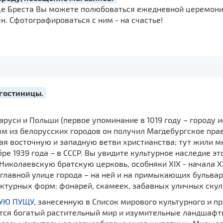
лице Бреста Вы можете полюбоваться ежедневной церем
. Сфотографироваться с ним - на счастье!
 гостиницы.
аруси и Польши (первое упоминание в 1019 году – городу и
 из белорусских городов он получил Магдебургское право
я восточную и западную ветви христианства; тут жили м
бре 1939 года – в СССР. Вы увидите культурное наследие э
Николаевскую братскую церковь, особняки XIX - начала Х
лавной улице города – на ней и на примыкающих бульвар
турных форм: фонарей, скамеек, забавных уличных скул
УЮ ПУЩУ
, занесенную в Список мирового культурного и п
тся богатый растительный мир и изумительные ландшафты