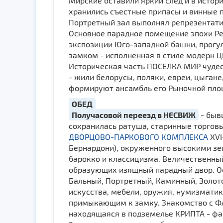
Мирские оставили яркий след и в истори
хранились съестные припасы и винные 
Портретный зал выполнял репрезентатив
Основное парадное помещение эпохи Рен
экспозиции Юго-западной башни, прогул
замком - исполненная в стиле модерн
Историческая часть ПОСЕЛКА МИР чудес
- жили белорусы, поляки, евреи, цыган
формируют ансамбль его Рыночной пло
ОБЕД
Получасовой переезд в НЕСВИЖ
- быв
сохранилась ратуша, старинные торговые
ДВОРЦОВО-ПАРКОВОГО КОМПЛЕКСА
XVI
Бернардони), окруженного высокими зе
барокко и классицизма. Величественны
образующих изящный парадный двор. О
Бальный, Портретный, Каминный, Золото
искусства, мебели, оружия, нумизмати
примыкающим к замку. Знакомство с ФА
находящаяся в подземелье КРИПТА - фа