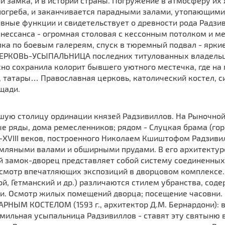
и замка, и в истории страны. Погружение в атмосферу их 
погреба, и заканчивается парадными залами, утопающим
ные функции и свидетельствует о древности рода Радзив
ессанса - огромная столовая с кессонным потолком и ме
ка по боевым галереям, спуск в тюремный подвал - ярки
 ЦЕРКОВЬ-УСЫПАЛЬНИЦА последних титулованных владельц
но сохранила колорит бывшего уютного местечка, где на
е, татары… Православная церковь, католический костел, с
щади.
шую столицу ординации князей Радзивиллов. На Рыночной
 ряды, дома ремесленников; рядом - Слуцкая брама (горо
-XVIII веков, построенного Николаем Кшиштофом Радзивил
мляными валами и обширными прудами. В его архитектур
й замок-дворец представляет собой систему соединенных
смотр впечатляющих экспозиций в дворцовом комплексе.
й, Гетманский и др.) различаются стилем убранства, со
ки. Осмотр жилых помещений дворца; посещение часовни
РНЫМ КОСТЕЛОМ (1593 г., архитектор Д.М. Бернардони): 
мильная усыпальница Радзивиллов - ставят эту святыню в