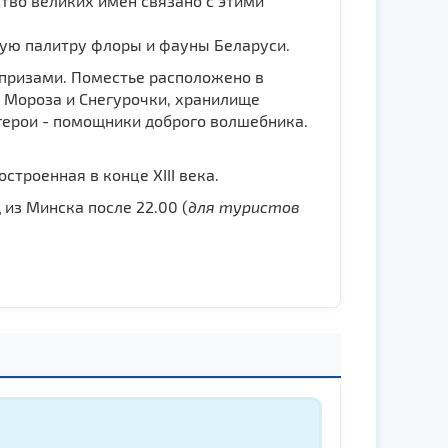
тво великих имен связано с этими
ную палитру флоры и фауны Беларуси.
призами. Поместье расположено в
 Мороза и Снегурочки, хранилище
герои - помощники доброго волшебника.
строенная в конце ХІІІ века.
 из Минска после 22.00 (
для туристов