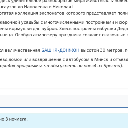
здесь удивительное разнообразие мира животных. Множес
гаузов до Наполеона и Николая II.
богатая коллекция экспонатов которого представляет пол
сказочной усадьбы с многочисленными постройками и сюр
оены кормушки для зубров. Здесь построены избушки Деда
льница. Особую атмосферу праздника создают сказочные 
тся величественная
БАШНЯ-ДОНЖОН
высотой 30 метров, по
ъезд домой или возвращение с автобусом в Минск и отъезд
орядок программы, чтобы успеть на поезд из Бреста
).
о 3 ночлега.