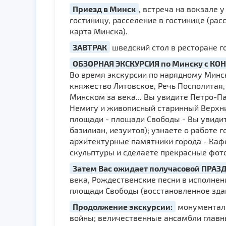
Приезд в Минск
, встреча на вокзале 
гостиницу, расселение в гостинице (рас
карта Минска).
ЗАВТРАК
шведский стол в ресторане г
ОБЗОРНАЯ ЭКСКУРСИЯ по Минску с КОН
Во время экскурсии по нарядному Минс
княжество Литовское, Речь Посполитая,
Минском за века... Вы увидите Петро-П
Немигу и живописный старинный Верхни
площади - площади Свободы - Вы увидит
базилиан, иезуитов); узнаете о работе
архитектурные памятники города - Каф
скульптуры и сделаете прекрасные фот
Затем Вас ожидает получасовой ПРА
века, Рождественские песни в исполнен
площади Свободы (восстановленное зда
Продолжение экскурсии:
монументаль
войны; величественные ансамбли главн