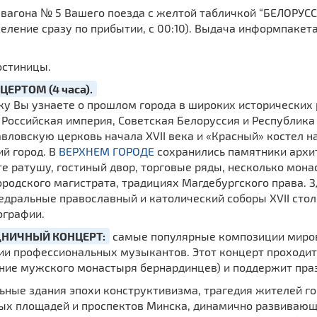
у вагона № 5 Вашего поезда с желтой табличкой “БЕЛОРУСС
селение сразу по прибытии, с 00:10). Выдача информпакет
остиницы.
ЦЕРТОМ (4 часа).
ку Вы узнаете о прошлом города в широких исторических
 Российская империя, Советская Белоруссия и Республика 
авловскую церковь начала ХVII века и «Красный» костел 
й город. В
ВЕРХНЕМ ГОРОДЕ
сохранились памятники архите
е ратушу, гостиный двор, торговые ряды, несколько мон
 городского магистрата, традициях Магдебургского права.
едральные православный и католический соборы ХVII стол
ографии.
ЗДНИЧНЫЙ КОНЦЕРТ:
самые популярные композиции миров
ии профессиональных музыкантов. Этот концерт проходит 
ние мужского монастыря бернардинцев) и поддержит пра
ные здания эпохи конструктивизма, трагедия жителей го
ых площадей и проспектов Минска, динамично развивающ