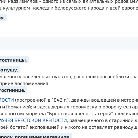
тии Радзивиллов - одного из самых влиятельных родов Ве
 в культурном наследии белорусского народа и всей евр
я.
 гостиницы.
ю пущу.
сленных населенных пунктов, расположенных вблизи глав
 яркие воспоминания.
гостинице.
ПОСТИ
(построенной в 1842 г.), дважды вошедшей в историю
и Германией; и здесь держал героическую оборону ее гар
венного мемориала "Брестская крепость-герой", включаю
МУЗЕЯ БРЕСТСКОЙ КРЕПОСТИ
, размещенного в старинной 
воей богатой экспозицией и никого не оставляет равноду
ороду, посещение магазинов.