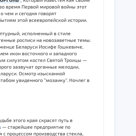
о во время Первой мировой войны этот
 о чем и сегодня говорят
бытиям этой всеевропейской истории.
ьптурный, исполненный в стиле
стенные росписи на новозаветные темы.
оженце Беларуси Иосифе Гошкевиче,
ием икон восточ­ного и западного
м силуэтом костел Святой Троицы —
орого зазвучат органные мелодии,
еларуси. Осмотр изысканной
абом увиденного “мозаику”. Ночлег в
удьбе этого края скрасят путь в
s
— старейшее предприятие по
ся с процессом производства стекла,