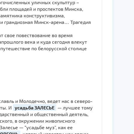
огочисленных уличных скульптур –
бли площадей и проспектов Минска,
памятника конструктивизма,
 и грандиозная Минск-арена… Трагедия
ат свое повествование во время
запрошлого века и куда сегодня влекут
т путешествие по белорусской столице
славль и Молодечно, ведет нас в северо-
ты. И
усадьба ЗАЛЕСЬЕ
— лучшее тому
ударственный и общественный деятель,
ского, в окружении живописного
алесье — “усадьбе муз”, как ее
ОРГОНЬ
, который известен как своим