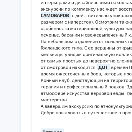
интерьерами и дизайнерскими находкам
экскурсии по комплексу нас ждет восс
САМОВАРОВ
с действительно уникальны
размером с наперсток). Осмотрим так
особенности материальной культуры н
печенье, баранки и свежевыпеченный х
На небольшом отдалении от основных п
Голландского типа. С ее вершины откры
мельницы увидим оригинальную колле
от самых простых до невероятно сложны
от смотровой находится
ДОТ
времен П
время ожесточенных боев, которые прох
Конный клуб, действующий на территори
терапия и профессиональный подход. З
атмосфере искусства верховой езды, г
мастерства.
А завершим экскурсию по этнокультур
Добро пожаловать в путешествие в прош
Пятница