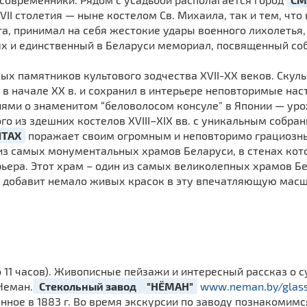
I столе­тия — ныне костелом Св. Михаила, так и тем, чт
та, принимал на себя жестокие удары военного лихолетья,
ях и единственный в Беларуси мемориал, посвященный со
ых памятников культового зодчества XVII-XX веков. Скул
 в начале XX в. и сохранил в интерьере неповторимые на
ми о знамени­том “беловолосом консуле” в Японии — ур
го из здешних костелов ХVIII–XIX вв. с уникальным собран
ЯТАХ
поражает своим огромным и неповторимо грациозны
из самых монументальных храмов Беларуси, в стенах кот
ьера. Этот храм – один из самых великолепных храмов Б
добавит немало живых кра­сок в эту впечатляющую масшт
о 11 часов). Живописные пейзажи и интересный рассказ о с
Неман.
Стекольный завод
"НЁМАН"
www.neman.by/glas
ванное в 1883 г. Во время экскурсии по заводу познакомим