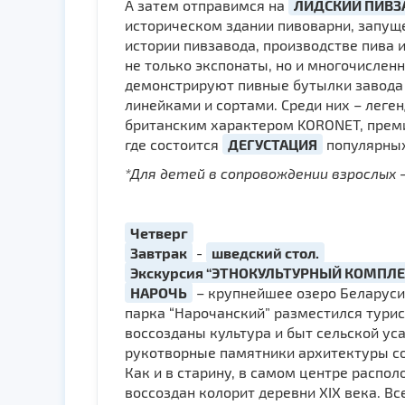
А затем отправимся на
ЛИДСКИЙ ПИВЗ
историческом здании пивоварни, запуще
истории пивзавода, производстве пива 
не только экспонаты, но и многочислен
демонстрируют пивные бутылки завода 
линейками и сортами. Среди них – леге
британским характером KORONET, преми
где состоится
ДЕГУСТАЦИЯ
популярных 
*Для детей в сопровождении взрослых 
Четверг
Завтрак
-
шведский стол.
Экскурсия “ЭТНОКУЛЬТУРНЫЙ КОМПЛЕ
НАРОЧЬ
– крупнейшее озеро Беларуси
парка “Нарочанский” разместился тури
воссозданы культура и быт сельской ус
рукотворные памятники архитектуры 
Как и в старину, в самом центре расп
воссоздан колорит деревни XIX века. В