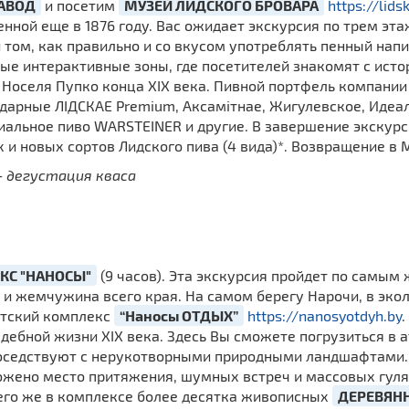
АВОД
и посетим
МУЗЕЙ ЛИДСКОГО БРОВАРА
https://lid
нной еще в 1876 году. Вас ожидает экскурсия по трем эта
и том, как правильно и со вкусом употреблять пенный нап
ные интерактивные зоны, где посетителей знакомят с исто
Носеля Пупко конца XIX века. Пивной портфель компани
ндарные ЛІДСКАЕ Premium, Аксамiтнае, Жигулевское, Иде
альное пиво WARSTEINER и другие. В завершение экскурс
и новых сортов Лидского пива (4 вида)*. Возвращение в М
– дегустация кваса
КС "НАНОСЫ"
(9 часов). Эта экскурсия пройдет по самы
 и жемчужина всего края. На самом берегу Нарочи, в эко
стский комплекс
“Наносы ОТДЫХ”
https://nanosyotdyh.by
адебной жизни XIX века. Здесь Вы сможете погрузиться в
соседствуют с нерукотворными природными ландшафтами
оложено место притяжения, шумных встреч и массовых гул
сего же в комплексе более десятка живописных
ДЕРЕВЯН