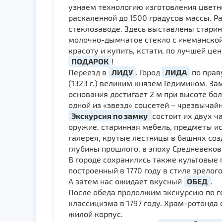
узнаем технологию изготовления цветн
раскаленной до 1500 градусов массы. Р
стеклозаводе. Здесь выставлены стари
молочно-дымчатое стекло с «неманской
красоту и купить, кстати, по лучшей це
ПОДАРОК
!
Переезд в
ЛИДУ
. Город
ЛИДА
по прав
(1323 г.) великим князем Гедимином. З
основания достигает 2 м при высоте бо
одной из «звезд» соцсетей – чрезвычай
Экскурсия по замку
состоит их двух ч
оружие, старинная мебель, предметы и
галерея, крутые лестницы в башнях соз
глубины прошлого, в эпоху Средневеков
В городе сохранились также культовые п
построенный в 1770 году в стиле зрелог
А затем нас ожидает вкусный
ОБЕД
.
После обеда продолжим экскурсию по 
классицизма в 1797 году. Храм-ротонда 
жилой корпус.