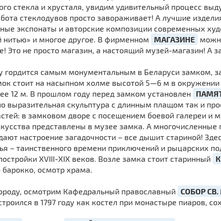
ого стекла и хрусталя, увидим удивительный процесс выд
абота стеклодувов просто завораживает! А лучшие издел
нные экспонаты и авторские композиции современных ху
 нитью» и многое другое. В фирменном
МАГАЗИНЕ
можно
не! Это не просто магазин, а настоящий музей-магазин! А 
у гордится самым монументальным в Беларуси замком, з
амок стоит на насыпном холме высотой 5—6 м в окружении 
лее 12 м. В прошлом году перед замком установлен
ПАМЯ
но выразительная скульптура с длинным плащом так и пр
астей: в замковом дворе с посещением боевой галереи и 
скусства представлены в музее замка. А многочисленные
дают настроение загадочности – все дышит стариной! Зд
ья – таинственного времени приключений и рыцарских по
остройки ХVIII-XIX веков. Возле замка стоит старинный
К
о барокко, осмотр храма.
городу, осмотрим Кафедральный православный
СОБОР СВ
строился в 1797 году как костел при монастыре пиаров, с