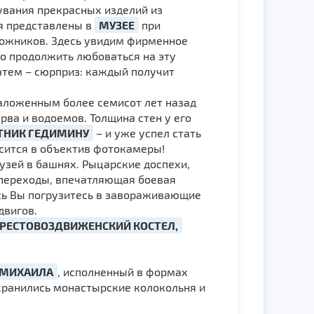
увания прекрасных изделий из
ия представлены в
МУЗЕЕ
при
дожников. Здесь увидим фирменное
 продолжить любоваться на эту
затем – сюрприз: каждый получит
аложенным более семисот лет назад
рва и водоемов. Толщина стен у его
ТНИК ГЕДИМИНУ
– и уже успел стать
осится в объектив фотокамеры!
музей в башнях. Рыцарские доспехи,
 переходы, впечатляющая боевая
есь Вы погрузитесь в завораживающие
двигов.
РЕСТОВОЗДВИЖЕНСКИЙ КОСТЕЛ,
. МИХАИЛА
, исполненный в формах
охранились монастырские колокольня и