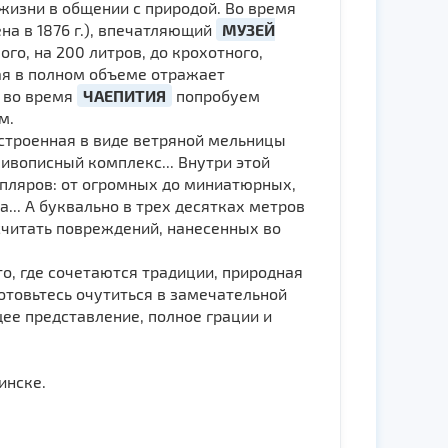
жизни в общении с природой. Во время
на в 1876 г.), впечатляющий
МУЗЕЙ
о, на 200 литров, до крохотного,
ая в полном объеме отражает
а во время
ЧАЕПИТИЯ
попробуем
м.
остроенная в виде ветряной мельницы
ивописный комплекс... Внутри этой
мпляров: от огромных до миниатюрных,
... А буквально в трех десятках метров
считать повреждений, нанесенных во
о, где сочетаются традиции, природная
отовьтесь очутиться в замечательной
ее представление, полное грации и
инске.