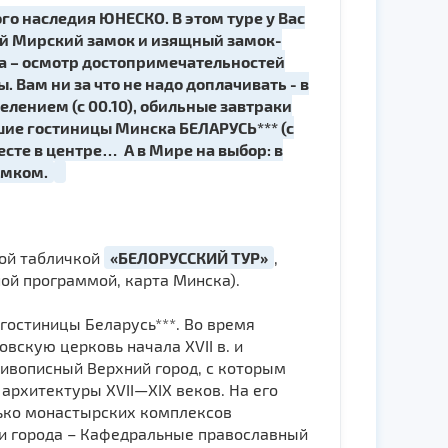
го наследия ЮНЕСКО. В этом туре у Вас
ый Мирский замок и изящный замок-
ма – осмотр достопримечательностей
Вам ни за что не надо доплачивать - в
елением (с 00.10), обильные завтраки
чшие гостиницы Минска БЕЛАРУСЬ*** (с
сте в центре… А в Мире на выбор: в
амком.
ой табличкой
«БЕЛОРУССКИЙ ТУР»
,
ной программой, карта Минска).
т гостиницы Беларусь***. Во время
вскую церковь начала ХVII в. и
живописный Верхний город, с которым
архитектуры XVII—XIX веков. На его
лько монастырских комплексов
ки города – Кафедральные православный