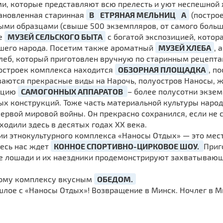
и, которые представляют всю прелесть и уют неспешной 
тановленная старинная
В
ЕТРЯНАЯ МЕЛЬНИЦ
А
(построе
ми образцами (свыше 500 экземпляров, от самого большог
же
МУЗЕЙ СЕЛЬСКОГО БЫТА
с богатой экспозицией, котор
ашего народа. Посетим также ароматный
МУЗЕЙ ХЛЕБА
, 
леб, который приготовлен вручную по старинным рецепта
остроек комплекса находится
ОБЗОРНАЯ ПЛОЩАДКА
, п
ваются прекрасные виды на Нарочь, полуостров Наносы, ж
кцию
САМОГОННЫХ АППАРАТОВ
– более полусотни экзе
х конструкций. Тоже часть материальной культуры народа
ервой мировой войны. Он прекрасно сохранился, если не 
одили здесь в десятых годах XX века.
и этнокультурного комплекса «Наносы Отдых» — это мест
десь нас ждет
КОННОЕ СПОРТИВНО-ЦИРКОВОЕ ШОУ.
Приг
де лошади и их наездники продемонстрируют захватывающ
ному комплексу вкусным
ОБЕДОМ.
лое с «Наносы Отдых»! Возвращение в Минск. Ночлег в М