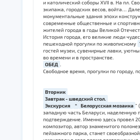
и католический соборы ХVII в. На пл. 
экипажа, городских весов, войта… Дал
монументальные здания эпохи конструк
современные общественные и спортивн
жителей города в годы Великой Отечест
История города, его великие люди чуде
пешеходной прогулки по живописному
гостей музеи, сувенирные лавки, уютны
во времени и в пространстве.
ОБЕД
.
Свободное время, прогулки по городу, 
Вторник
Завтрак - шведский стол.
Экскурсия
“
Белорусская мозаика
”
западную часть Беларуси, наделенную
подтверждение. Именно здесь провел 2
композитор, автор знаменитого полоне
пейзажного парка, станет своеобразной
именовали в свое время восторженные 