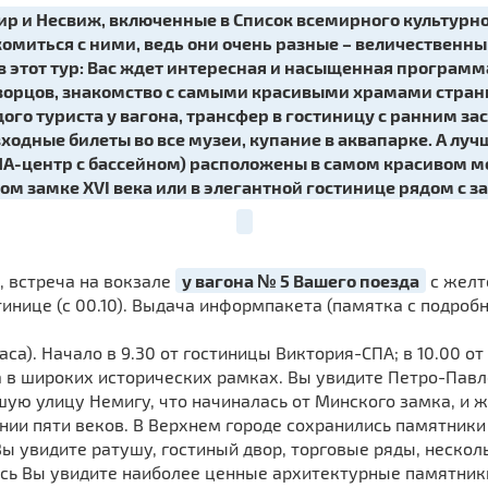
р и Несвиж, включенные в Список всемирного культурно
комиться с ними, ведь они очень разные – величественн
в этот тур: Вас ждет интересная и насыщенная програм
рцов, знакомство с самыми красивыми храмами страны. 
дого туриста у вагона, трансфер в гостиницу с ранним зас
ходные билеты во все музеи, купание в аквапарке. А лу
А-центр с бассейном) расположены в самом красивом ме
ом замке XVI века или в элегантной гостинице рядом с з
0, встреча на вокзале
у вагона № 5 Вашего поезда
с желт
тинице (с 00.10). Выдача информпакета (памятка с подроб
часа). Начало в 9.30 от гостиницы Виктория-СПА; в 10.00 о
 в широких исторических рамках. Вы увидите Петро-Павло
йшую улицу Немигу, что начиналась от Минского замка, и 
ии пяти веков. В Верхнем городе сохранились памятники 
Вы увидите ратушу, гостиный двор, торговые ряды, неско
здесь Вы увидите наиболее ценные архитектурные памятни