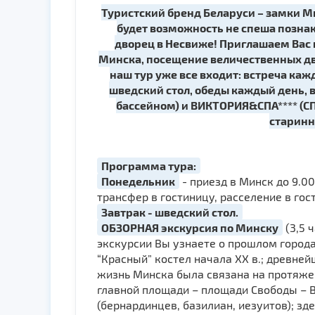
Туристский бренд Беларуси – замки Ми
будет возможность не спеша позна
дворец в Несвиже! Приглашаем Вас 
Минска, посещение величественных дво
наш тур уже все входит: встреча каж
шведский стол, обеды каждый день, в
бассейном) и ВИКТОРИЯ&СПА**** (СП
старинн
Программа тура:
Понедельник
- приезд в Минск до 9.0
трансфер в гостиницу, расселение в гос
Завтрак - шведский стол.
ОБЗОРНАЯ экскурсия по Минску
(3,5 
экскурсии Вы узнаете о прошлом города
“Красный” костел начала ХХ в.; древне
жизнь Минска была связана на протяжен
главной площади – площади Свободы – 
(бернардинцев, базилиан, иезуитов); 