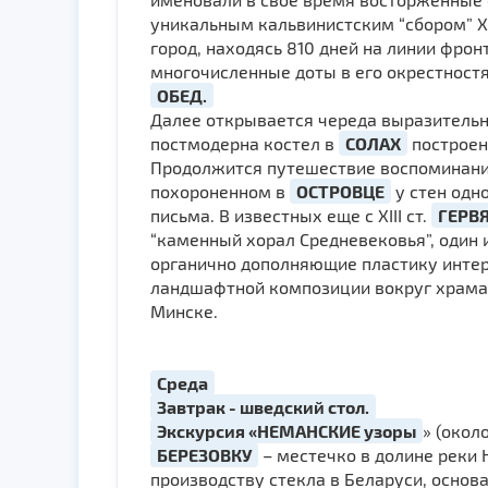
уникальным кальвинистским “сбором” XVI
город, находясь 810 дней на линии фрон
многочисленные доты в его окрестност
ОБЕД.
Далее открывается чере­да выразительн
постмодерна костел в
СОЛАХ
построен
Продолжится путешествие воспоминания
похороненном в
ОСТРОВЦЕ
у стен одно
письма. В известных еще с XIII ст.
ГЕРВ
“каменный хорал Средневековья”, один 
органично дополняющие пластику интер
ландшафтной композиции вокруг храма 
Минске.
Cреда
Завтрак - шведский стол.
Экскурсия «НЕМАНСКИЕ узоры
» (окол
БЕРЕЗОВКУ
– местечко в долине реки 
производству стекла в Бе­ла­ру­си, осно