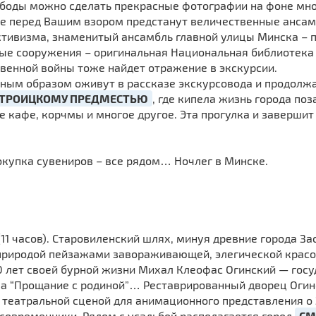
Свободы можно сделать прекрасные фотографии на фоне мн
ее перед Вашим взором предстанут величественные ансам
тивизма, знаменитый ансамбль главной улицы Минска – 
ые сооружения – оригинальная Национальная библиотека
венной войны тоже найдет отражение в экскурсии.
сным образом оживут в рассказе экскурсовода и продолж
ТРОИЦКОМУ ПРЕДМЕСТЬЮ
, где кипела жизнь города по
е кафе, корчмы и многое другое. Эта прогулка и заверши
покупка сувениров – все рядом… Ночлег в Минске.
 (11 часов). Старовиленский шлях, минуя древние города За
 природой пейзажами завораживающей, элегической красо
0 лет своей бурной жизни Михал Клеофас Огинский — гос
за “Прощание с родиной”… Реставрированный дворец Огин
 театральной сценой для анимационного представления о З
современники. Рядом с усадьбой располагается город
СМ