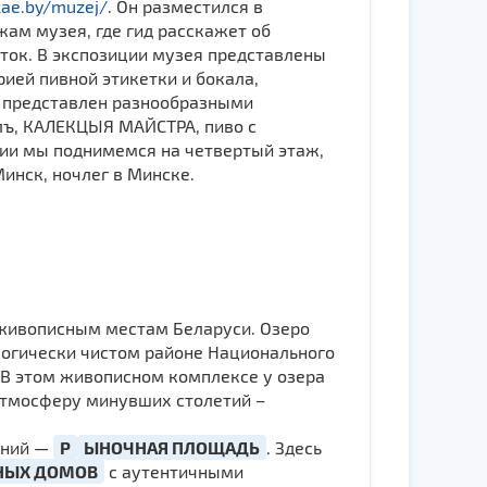
skae.by/muzej/
. Он разместился в
жам музея, где гид расскажет об
иток. В экспозиции музея представлены
рией пивной этикетки и бокала,
и представлен разнообразными
алъ, КАЛЕКЦЫЯ МАЙСТРА, пиво с
ии мы поднимемся на четвертый этаж,
инск, ночлег в Минске.
м живописным местам Беларуси. Озеро
логически чистом районе Национального
. В этом живописном комплексе у озера
 атмосферу минувших столетий –
.
яний —
Р
ЫНОЧНАЯ ПЛОЩАДЬ
. Здесь
НЫХ ДОМОВ
с аутентичными