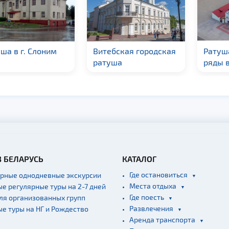
ша в г. Слоним
Витебская городская
Ратуш
ратуша
ряды в
В БЕЛАРУСЬ
КАТАЛОГ
Где остановиться
ярные однодневные экскурсии
Места отдыха
ые регулярные туры на 2-7 дней
Где поесть
для организованных групп
Развлечения
ые туры на НГ и Рождество
Аренда транспорта