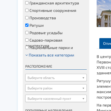
Гражданская архитектура
Спортивные сооружения
Производства
Ратуши
Родовые усадьбы
Садово-парковая
Опи
архитектура
Национальные парки и
заказники
Показать все категории
Озера и водоемы
В цент
Первона
Памятники
РАСПОЛОЖЕНИЕ
XVIII 
Памятники археологии
здание
Памятники геодезии
Выберите область
Ратушу 
Памятники природы
элемент
Выберите район
максим
Памятники известным людям
постро
Выберите населенный пункт
Церкви
На пер
Монастыри
Минска
ПОПУЛЯРНЫЕ НАПРАВЛЕНИЯ