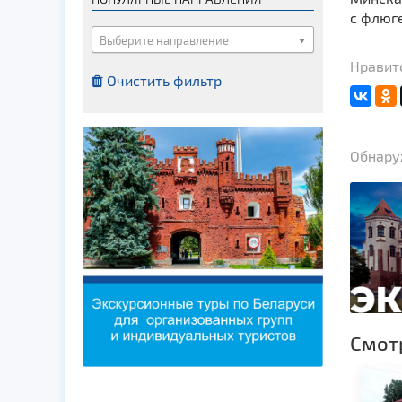
Костелы
с флюге
Мечети
Выберите направление
Синагоги
Нравит
Очистить фильтр
Часовни
Кирхи
Кладбище
Обнаруж
Культурные центры
Театры
Галереи
Концертные залы
Смот