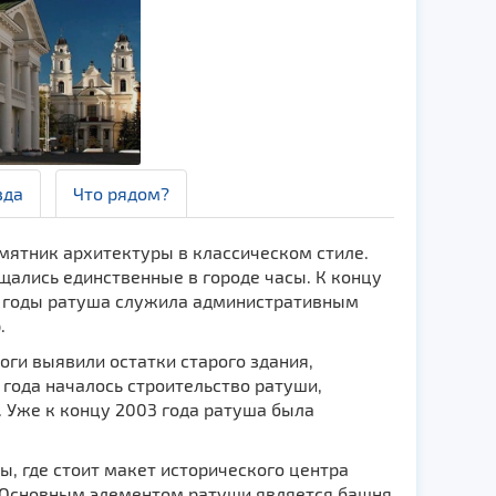
зда
Что рядом?
мятник архитектуры в классическом стиле.
щались единственные в городе часы. К концу
ие годы ратуша служила административным
.
логи выявили остатки старого здания,
года началось строительство ратуши,
 Уже к концу 2003 года ратуша была
, где стоит макет исторического центра
. Основным элементом ратуши является башня