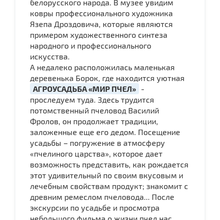
белорусского народа. В музее увидим
ковры профессионального художника
Язепа Дроздовича, которые являются
примером художественного синтеза
народного и профессионального
искусства.
А недалеко расположилась маленькая
деревенька Борок, где находится уютная
АГРОУСАДЬБА «МИР ПЧЕЛ»
-
проследуем туда. Здесь трудится
потомственный пчеловод Василий
Фролов, он продолжает традиции,
заложенные еще его дедом. Посещение
усадьбы – погружение в атмосферу
«пчелиного царства», которое дает
возможность представить, как рождается
этот удивительный по своим вкусовым и
лечебным свойствам продукт; знакомит с
древним ремеслом пчеловода... После
экскурсии по усадьбе и просмотра
небольшого фильма о жизни пчел нас