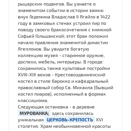
рыцарских подвигов. Вы узнаете о
знаменитом событии в истории замка:
внук Гедемина Владислав II Ягайло в 1422
году в замковых стенах устроил пир по
поводу своего бракосочетания с княжной
Софьей Гольшанской; этот брак положил
начало правления знаменитой династии
Ягеллонов. Вы увидите богатую
коллекцию музея - старинное оружие,
доспехи, мебель, интерьеры. В городе
сохранились также культовые постройки
ХVIII-XIX веков - Крестовоздвиженский
костел в стиле барокко и кафедральный
православный собор Св. Михаила (бывший
костел пиаров), исполненный в формах
классицизма.
Следующая остановка - в деревне
МУРОВАНКА;
здесь сохранилась
уникальная
ЦЕРКОВЬ-КРЕПОСТЬ
ХVI
столетия. Храм необыкновенной красоты