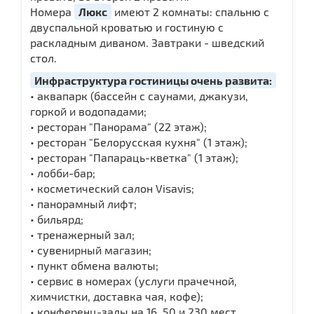
Номера
Люкс
имеют 2 комнаты: спальню с
двуспальной кроватью и гостиную с
раскладным диваном. Завтраки - шведский
стол.
Инфраструктура гостиницы очень развита:
• аквапарк (бассейн с саунами, джакузи,
горкой и водопадами;
• ресторан "Панорама" (22 этаж);
• ресторан "Белорусская кухня" (1 этаж);
• ресторан "Папараць-кветка" (1 этаж);
• лобби-бар;
• косметический салон Visavis;
• панорамный лифт;
• бильярд;
• тренажерный зал;
• сувенирный магазин;
• пункт обмена валюты;
• сервис в номерах (услуги прачечной,
химчистки, доставка чая, кофе);
• конференц-залы на 16, 50 и 230 мест