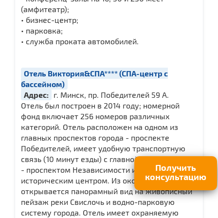
(амфитеатр);
• бизнес-центр;
• парковка;
• служба проката автомобилей.
Отель Виктория&СПА**** (СПА-центр с
бассейном)
Адрес:
г. Минск, пр. Победителей 59 А.
Отель был построен в 2014 году; номерной
фонд включает 256 номеров различных
категорий. Отель расположен на одном из
главных проспектов города - проспекте
Победителей, имеет удобную транспортную
связь (10 минут езды) с главной улицей города
Получить
- проспектом Независимости и его
консультацию
историческим центром. Из окон номеров
открывается панорамный вид на живописный
пейзаж реки Свислочь и водно-парковую
систему города. Отель имеет охраняемую