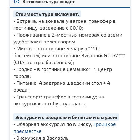
В стоимость тура входит
Стоимость тура включает:
• Встреча: на вокзале у вагона, трансфер в
гостиницу, заселение с 00.10;
• Проживание в 2-местных номерах со всеми
удобствами, телевизором:
• Минск - в гостинице Беларусь*** (с
бассейном) или в гостинице Виктория&СПА****
(СПА-центр с бассейном);
• Гродно - в гостинице Семашко***, центр
города;
• Питание: 4 завтрака шведский стол + 4
обеда;
• Транспорт: трансфер в гостиницу; на
экскурсиях автобус туркласса.
Экскурсии с входными билетами в музеи:
• Обзорная экскурсия по Минску,
Троицкое
предместье
;
• Экскурсия в Заславль;