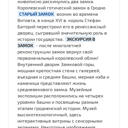
живописно раскинулись два замка.
Королевский готический замок в Гродно
СТАРЫЙ ЗАМОК
возник во времена
Витовта, в конце XVI в. король Стефан
Баторий перестроил его в ренессансный
дворец, сыгравший значительную роль в
истории государства.
ЭКСКУРСИЯ В
ЗАМОК
- после многолетней
реконструкции замок вернул свой
первоначальный королевский облик!
Внутренний дворик Замковой горы,
мощная крепостная стена с галереей,
въездная и средняя башни, мерная изба и
каменица представляют жизнь
средневекового замка. Музейные
экспозиции расположились на четырех
уровнях башни и посвящены разным
этапам гродненской истории. Музей
высокотехнологичный, здесь
интерактивные витрины с сенсорными
экранами. Некоторые изображения