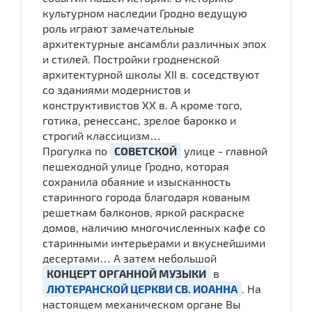
культурном наследии Гродно ведущую
роль играют замечательные
архитектурные ансамбли различных эпох
и стилей. Постройки гродненской
архитектурной школы XII в. соседствуют
со зданиями модернистов и
конструктивистов XX в. А кроме того,
готика, ренессанс, зрелое барокко и
строгий классицизм…
Прогулка по
СОВЕТСКОЙ
улице - главной
пешеходной улице Гродно, которая
сохранила обаяние и изысканность
старинного города благодаря кованым
решеткам балконов, яркой раскраске
домов, наличию многочисленных кафе со
старинными интерьерами и вкуснейшими
десертами… А затем небольшой
КОНЦЕРТ ОРГАННОЙ МУЗЫКИ
в
ЛЮТЕРАНСКОЙ ЦЕРКВИ СВ. ИОАННА
. На
настоящем механическом органе Вы