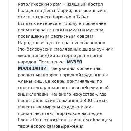
католический храм – изящный костел
Рождества Девы Марии, построенный в
стиле позднего барокко в 1774 г.
Всплеск интереса к городу в последнее
время связан с новым милым музеем,
посвященным расписным коврам.
Народное искусство расписных ковров
(по-белорусски «маляваных дываноў» или
«маляванак») характерно для многих
народов. Посещение
МУЗЕЯ
МАЛЯВАНКИ
, где увидим коллекцию
расписных ковров народной художницы
Алены Киш. Ее ковры оригинальны по
сюжетам и упоминаются во «Всемирной
энциклопедии наивного искусства», где
представлена ​​информация о 800 самых
известных мировых художниках-
примитивистах. Творческое наследие
Елены Киш относится к лучшим образцам
творческого самовыражения