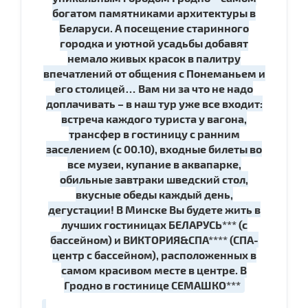
богатом памятниками архитектуры в
Беларуси. А посещение старинного
городка и уютной усадьбы добавят
немало живых красок в палитру
впечатлений от общения с Понеманьем и
его столицей… Вам ни за что не надо
доплачивать – в наш тур уже все входит:
встреча каждого туриста у вагона,
трансфер в гостиницу с ранним
заселением (с 00.10), входные билеты во
все музеи, купание в аквапарке,
обильные завтраки шведский стол,
вкусные обеды каждый день,
дегустации! В Минске Вы будете жить в
лучших гостиницах БЕЛАРУСЬ*** (с
бассейном) и ВИКТОРИЯ&СПА**** (СПА-
центр с бассейном), расположенных в
самом красивом месте в центре. В
Гродно в гостинице СЕМАШКО***