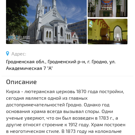
Спортивные сооружения
Производства
Ратуши
Родовые усадьбы
Садово-парковая архитектура
Национальные парки и заказники
Адрес:
Озера и водоемы
Гродненская обл., Гродненский р-н, г. Гродно, ул.
Памятники
Академическая 7 "А"
Памятники археологии
Описание
Памятники геодезии
Выберите область
Кирха - лютеранская церковь 1870 года постройки,
Памятники природы
сегодня является одной из главных
Выберите район
Памятники известным людям
достопримечательностей Гродно. Однако год
основания храма всегда вызывал споры. Одни
Выберите населенный пункт
Церкви
ученые уверяют, что он был возведен в 1783 г., а
Монастыри
другие относят строение к 1912 году. Храм построен
Костелы
в неоготическом стиле. В 1873 году на колокольне