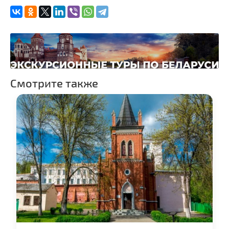
Торговые центры,
универмаги
Пассажирские
перевозки
Fast-food
Гражданская
архитектура
Смотрите также
Замки и дворцы
Церкви
Музеи
Галереи
Памятники природы
Производства
Военная история
Новости
Озера и водоемы