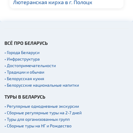
Лютеранская кирха в г. Полоцк
Родовые усадьбы
Памятники
Кладбище
Костелы
Синагоги
ВСЁ ПРО БЕЛАРУСЬ
Театры
• Города Беларуси
Концертные залы
• Инфраструктура
• Достопримечательности
Начало и окончание
экскурсий: г. Минск
• Традиции и обычаи
• Белорусская кухня
Аэропорты
• Белорусские национальные напитки
Железнодорожные
вокзалы
ТУРЫ В БЕЛАРУСЬ
• Регулярные однодневные экскурсии
• Сборные регулярные туры на 2-7 дней
• Туры для организованных групп
• Сборные туры на НГ и Рождество