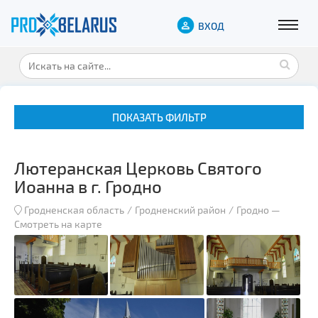
ВХОД
ПОКАЗАТЬ ФИЛЬТР
Лютеранская Церковь Святого
Иоанна в г. Гродно
Гродненская область
Гродненский район
Гродно
—
Смотреть на карте
Музеи
Замки и дворцы
Военная история
Гражданская архитектура