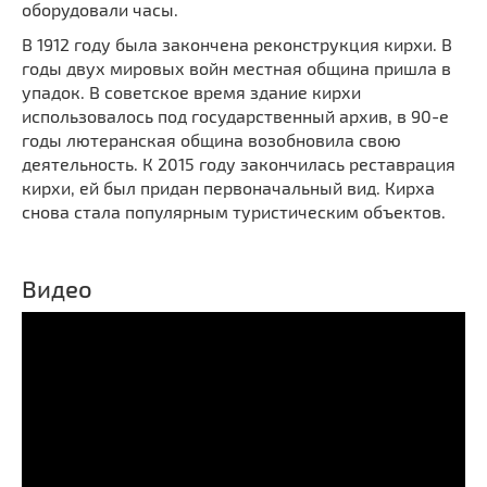
оборудовали часы.
Мечети
Выберите направление
В 1912 году была закончена реконструкция кирхи. В
Синагоги
годы двух мировых войн местная община пришла в
Часовни
упадок. В советское время здание кирхи
Кирхи
использовалось под государственный архив, в 90-е
годы лютеранская община возобновила свою
Кладбище
деятельность. К 2015 году закончилась реставрация
Культурные центры
кирхи, ей был придан первоначальный вид. Кирха
Театры
снова стала популярным туристическим объектов.
Галереи
Концертные залы
Видео