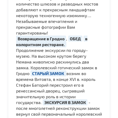
количество шлюзов и разводных мостов
добавляют к прекрасным ландшафтам
некоторую техногенную изюминку…
Незабываемые впечатления и
прекрасные фотографии Вам
гарантированы!
Возвращение в Гродно
,
ОБЕД
в
колоритном ресторане.
Продолжение экскурсии по городу-
музею. На высоком крутом берегу
Немана живописно раскинулись два
замка. Королевский готический замок в
Гродно
СТАРЫЙ ЗАМОК
возник во
времена Витовта, в конце XVI в. король
Стефан Баторий перестроил его в
ренессансный дворец, сыгравший
значительную роль в истории
государства.
ЭКСКУРСИЯ В ЗАМОК
-
после многолетней реконструкции замок
вернул свой первоначальный королевский