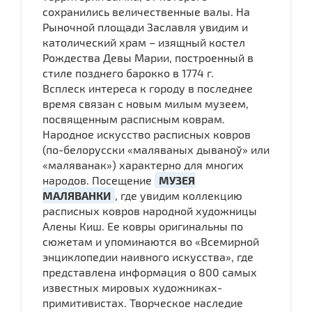
сохранились величественные валы. На
Рыночной площади Заславля увидим и
католический храм – изящный костел
Рождества Девы Марии, построенный в
стиле позднего барокко в 1774 г.
Всплеск интереса к городу в последнее
время связан с новым милым музеем,
посвященным расписным коврам.
Народное искусство расписных ковров
(по-белорусски «маляваных дываноў» или
«маляванак») характерно для многих
народов. Посещение
МУЗЕЯ
МАЛЯВАНКИ
, где увидим коллекцию
расписных ковров народной художницы
Алены Киш. Ее ковры оригинальны по
сюжетам и упоминаются во «Всемирной
энциклопедии наивного искусства», где
представлена ​​информация о 800 самых
известных мировых художниках-
примитивистах. Творческое наследие