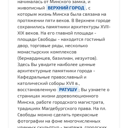
начиналась от Минского замка, и
живописный
ВЕРХНИЙ ГОРОД
, с
которым жизнь Минска была связана на
протяжении пяти веков. В Верхнем городе
сохранились памятники архитектуры XVII-
XIX веков. На его главной площади -
площади Свободы - находится гостиный
двор, торговые ряды, несколько
монастырских комплексов
(бернардинцев, базилиан, иезуитов).
Здесь Вы увидите наиболее ценные
архитектурные памятники города -
Кафедральные православный и
католический соборы ХVII в.,
восстановленную
РАТУШУ
; Вы узнаете о
страницах жизни дореволюционного
Минска, работе городского магистрата,
традициях Магдебургского права. На пл.
Свободы можно сделать прекрасные
фотографии на фоне многочисленных
уличных скульптур - экипажа, городских