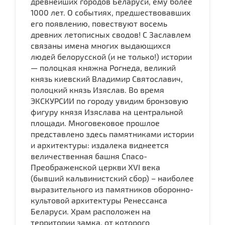
древнейших городов Беларуси, ему более
1000 лет. О событиях, предшествовавших
его появлению, повествуют восемь
древних летописных сводов! С Заславлем
связаны имена многих выдающихся
людей белорусской (и не только!) истории
— полоцкая княжна Рогнеда, великий
князь киевский Владимир Святославич,
полоцкий князь Изяслав. Во время
ЭКСКУРСИИ по городу увидим бронзовую
фигуру князя Изяслава на центральной
площади. Многовековое прошлое
представлено здесь памятниками истории
и архитектуры: издалека виднеется
величественная башня Спасо-
Преображенской церкви XVI века
(бывший кальвинистский сбор) – наиболее
выразительного из памятников оборонно-
культовой архитектуры Ренессанса
Беларуси. Храм расположен на
территории замка, от которого