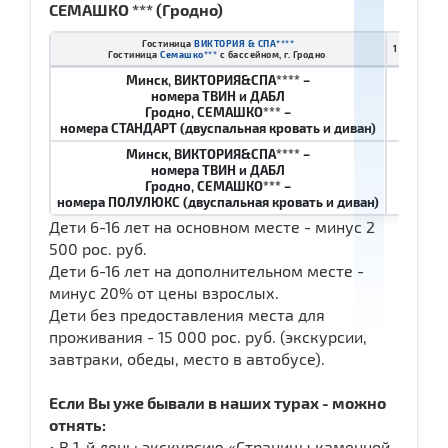
СЕМАШКО *** (Гродно)
Гостиница
ВИКТОРИЯ & СПА****
1 чел. в 2-
Гостиница
Семашко***
с бассейном, г. Гродно
Минск, ВИКТОРИЯ&СПА**** –
номера ТВИН и ДАБЛ
58 100
Гродно, СЕМАШКО*** –
номера СТАНДАРТ (двуспальная кровать и диван)
Минск, ВИКТОРИЯ&СПА**** –
номера ТВИН и ДАБЛ
58 400
Гродно, СЕМАШКО*** –
номера ПОЛУЛЮКС (двуспальная кровать и диван)
Дети 6-16 лет на основном месте - минус 2
500 рос. руб.
Дети 6-16 лет на дополнительном месте -
минус 20% от цены взрослых.
Дети без предоставления места для
проживания - 15 000 рос. руб. (экскурсии,
завтраки, обеды, место в автобусе).
Если Вы уже бывали в наших турах - можно
отнять:
• В 1-й день: экскурсию «Страницы каменной