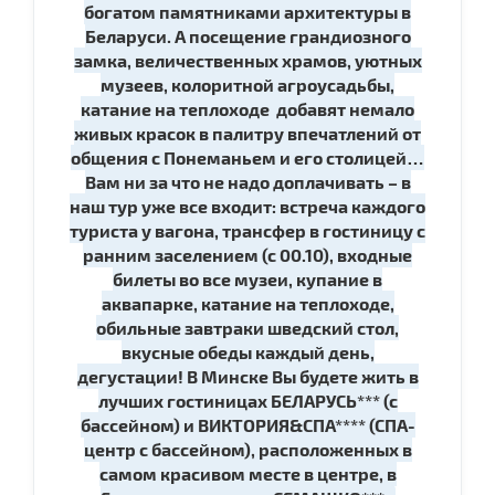
богатом памятниками архитектуры в
Беларуси. А посещение грандиозного
замка, величественных храмов, уютных
музеев, колоритной агроусадьбы,
катание на теплоходе добавят немало
живых красок в палитру впечатлений от
общения с Понеманьем и его столицей…
Вам ни за что не надо доплачивать – в
наш тур уже все входит: встреча каждого
туриста у вагона, трансфер в гостиницу с
ранним заселением (с 00.10), входные
билеты во все музеи, купание в
аквапарке, катание на теплоходе,
обильные завтраки шведский стол,
вкусные обеды каждый день,
дегустации! В Минске Вы будете жить в
лучших гостиницах БЕЛАРУСЬ*** (с
бассейном) и ВИКТОРИЯ&СПА**** (СПА-
центр с бассейном), расположенных в
самом красивом месте в центре, в