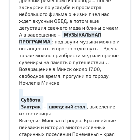
древним ремеслом пчеловода... После
экскурсии по усадьбе и просмотра
небольшого фильма о жизни пчел нас
ждет вкусный ОБЕД, а потом еще
дегустация свежего меда и блины с чаем.
А в завершение –
МУЗЫКАЛЬНАЯ
ПРОГРАММА
: под звуки музыки можно и
потанцевать, и просто отдохнуть… Здесь
также можно приобрести мед или прочие
сувениры на память о путешествии…
Возвращение в Минск около 17.00,
свободное время, прогулки по городу.
Ночлег в Минске.
Суббота.
Завтрак
-
шведский стол
, выселение
из гостиницы.
Выезд из Минска в Гродно. Красивейшие
пейзажи и история многочисленных
старинных поселений Понеманья - края