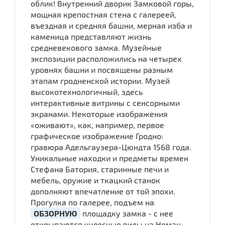
облик! Внутренний дворик Замковой горы,
мощная крепостная стена с галереей,
въездная и средняя башни, мерная изба и
каменица представляют жизнь
средневекового замка. Музейные
экспозиции расположились на четырех
уровнях башни и посвящены разным
этапам гродненской истории. Музей
высокотехнологичный, здесь
интерактивные витрины с сенсорными
экранами. Некоторые изображения
«оживают», как, например, первое
графическое изображение Гродно:
гравюра Адельгаузера-Цюндта 1568 года.
Уникальные находки и предметы времен
Стефана Батория, старинные печи и
мебель, оружие и ткацкий станок
дополняют впечатление от той эпохи.
Прогулка по галерее, подъем на
ОБЗОРНУЮ
площадку замка - с нее
открываются чудесные виды на Неман,