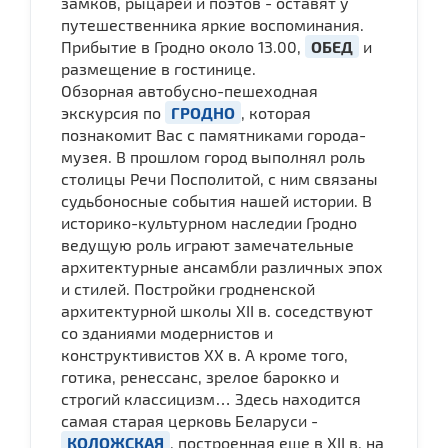
замков, рыцарей и поэтов - оставят у
путешественника яркие воспоминания.
Прибытие в Гродно около 13.00,
ОБЕД
и
размещение в гостинице.
Обзорная автобусно-пешеходная
экскурсия по
ГРОДНО
, которая
познакомит Вас с памятниками города-
музея. В прошлом город выполнял роль
столицы Речи Посполитой, с ним связаны
судьбоносные события нашей истории. В
историко-культурном наследии Гродно
ведущую роль играют замечательные
архитектурные ансамбли различных эпох
и стилей. Постройки гродненской
архитектурной школы XII в. соседствуют
со зданиями модернистов и
конструктивистов XX в. А кроме того,
готика, ренессанс, зрелое барокко и
строгий классицизм… Здесь находится
самая старая церковь Беларуси -
КОЛОЖСКАЯ
, построенная еще в XII в. на