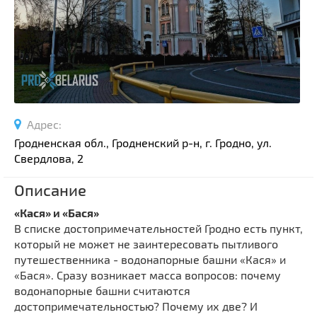
Спортивные сооружения
Производства
Ратуши
Родовые усадьбы
Садово-парковая архитектура
Национальные парки и заказники
Адрес:
Озера и водоемы
Гродненская обл., Гродненский р-н, г. Гродно, ул.
Памятники
Свердлова, 2
Памятники археологии
Описание
Памятники геодезии
Выберите область
«Кася» и «Бася»
Памятники природы
В списке достопримечательностей Гродно есть пункт,
Выберите район
Памятники известным людям
который не может не заинтересовать пытливого
путешественника - водонапорные башни «Кася» и
Выберите населенный пункт
Церкви
«Бася». Сразу возникает масса вопросов: почему
Монастыри
водонапорные башни считаются
Костелы
достопримечательностью? Почему их две? И