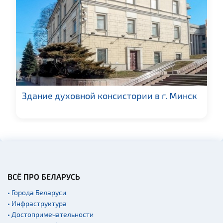
Галереи
Памятники природы
Производства
Военная история
Новости
Озера и водоемы
Здание духовной консистории в г. Минск
Родовые усадьбы
Памятники
Кладбище
Костелы
Синагоги
Кирхи
ВСЁ ПРО БЕЛАРУСЬ
Театры
• Города Беларуси
• Инфраструктура
Концертные залы
• Достопримечательности
Начало и окончание