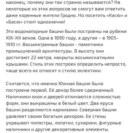
наконец, почему они так странно называются? На
Мечети
Выберите направление
некоторые из этих вопросов не смогут вам ответить
Синагоги
даже коренные жители Гродно. Но посетить «Касю» и
«Басю» стоит однозначно!
Часовни
Кирхи
Эти водонапорные башни были построены на рубеже
XIX-XX веков. Одна в 1890 году, а другая – в 1905-
Кладбище
1910 гг. Восьмигранные башни - памятники
Культурные центры
промышленной архитектуры. В высоту они
достигают 22 метра, накрыты восьмискатными
Театры
крышами. Стиль этих построек определить непросто,
Галереи
чаще всего их относят к стилю эклектики.
Концертные залы
Считается, что именно Южная башня была
построена первой. Её декор более сдержанный.
Наличники окон и дверей отличаются сложностью
форм, они выкрашены в белый цвет. Два яруса
башни разделяются карнизами. Северная башня
удивляет своим богатым декором. Ее стены
украшают пилястры, лопатки, сухарики, фигурные
наличники и другие декоративные элементы.