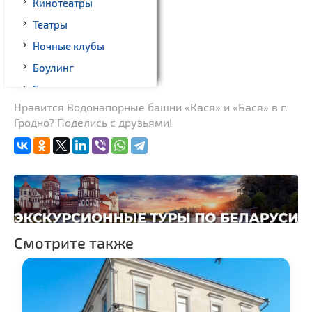
Кинотеатры
Театры
Ночные клубы
Боулинг
Бильярд
Нравится Водонапорные башни «Кася» и «Бася» в г.
Казино
Гродно? Поделись с друзьями!
Торговые центры,
универмаги
Пассажирские
перевозки
Fast-food
Гражданская
архитектура
Смотрите также
Замки и дворцы
Церкви
Музеи