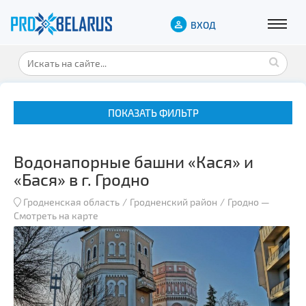
ВХОД
ПОКАЗАТЬ ФИЛЬТР
Водонапорные башни «Кася» и
«Бася» в г. Гродно
Гродненская область
Гродненский район
Гродно
—
Смотреть на карте
Музеи
Замки и дворцы
Военная история
Гражданская архитектура