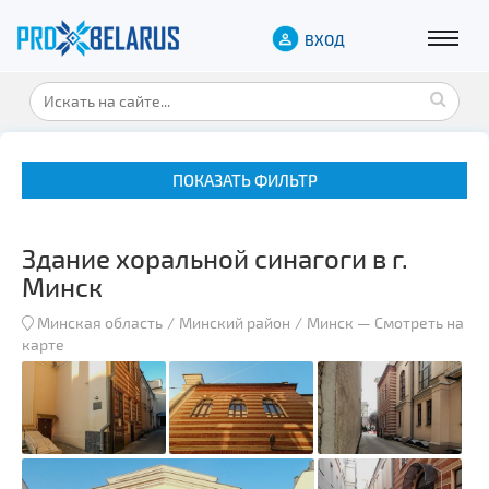
ВХОД
ПОКАЗАТЬ ФИЛЬТР
Здание хоральной синагоги в г.
Минск
Минская область
Минский район
Минск
—
Смотреть на
карте
Музеи
Замки и дворцы
Военная история
Гражданская архитектура