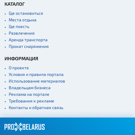
Кладбище
КАТАЛОГ
Монастыри
Где остановиться
Места отдыха
Костелы
Где поесть
Культурные центры
Развлечения
Театры
Аренда транспорта
Прокат снаряжения
Концертные залы
ИНФОРМАЦИЯ
Начало и окончание
экскурсий: г. Минск
О проекте
Спортивные
Условия и правила портала
сооружения
Использование материалов
Веломаршруты
Владельцам бизнеса
Реклама на портале
Аэропорты
Требования к рекламе
Железнодорожные
Контакты и обратная связь
вокзалы