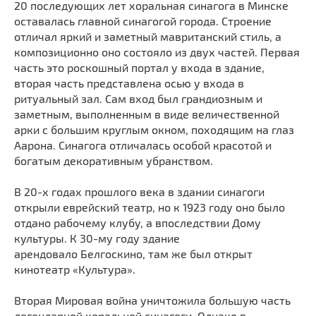
20 последующих лет хоральная синагога в Минске
Мечети
Выберите направление
оставалась главной синагогой города. Строение
Синагоги
отличал яркий и заметный мавританский стиль, а
композиционно оно состояло из двух частей. Первая
Часовни
часть это роскошный портал у входа в здание,
Кирхи
вторая часть представлена осью у входа в
Кладбище
ритуальный зал. Сам вход был грандиозным и
заметным, выполненным в виде величественной
Культурные центры
арки с большим круглым окном, походящим на глаз
Театры
Аарона. Синагога отличалась особой красотой и
Галереи
богатым декоративным убранством.
Концертные залы
В 20-х годах прошлого века в здании синагоги
открыли еврейский театр, но к 1923 году оно было
отдано рабочему клубу, а
впоследствии
Дому
культуры. К 30-му году здание
арендовало
Белгоскино
, там же был открыт
кинотеатр «Культура».
Вторая Мировая война уничтожила большую часть
легендарной хоральной синагоги. Однако в