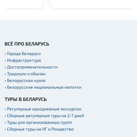
Галереи
Памятники природы
Производства
Военная история
ВСЁ ПРО БЕЛАРУСЬ
Мастер-классы
• Города Беларуси
Квесты
• Инфраструктура
Новости
• Достопримечательности
Спортинг-клубы и тиры
• Традиции и обычаи
• Белорусская кухня
Ратуши
• Белорусские национальные напитки
Родовые усадьбы
ТУРЫ В БЕЛАРУСЬ
Садово-парковая
архитектура
• Регулярные однодневные экскурсии
Памятники
• Сборные регулярные туры на 2-7 дней
• Туры для организованных групп
Памятники известным
• Сборные туры на НГ и Рождество
людям