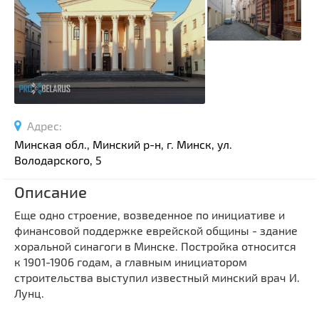
Спортивные сооружения
Производства
Ратуши
Родовые усадьбы
Садово-парковая архитектура
Национальные парки и заказники
Адрес:
Озера и водоемы
Минская обл., Минский р-н, г. Минск, ул.
Памятники
Володарского, 5
Памятники археологии
Описание
Памятники геодезии
Выберите область
Еще одно строение, возведенное по инициативе и
Памятники природы
финансовой поддержке еврейской общины - здание
Выберите район
Памятники известным людям
хоральной синагоги в Минске. Постройка относится
к 1901-1906 годам, а главным инициатором
Выберите населенный пункт
Церкви
строительства выступил известный минский врач И.
Монастыри
Лунц.
Костелы