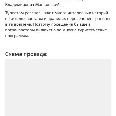
Мечети
Владимирович Маяковский.
Выберите направление
Синагоги
Туристам рассказывают много интересных историй
о жителях заставы и правилах пересечения границы
Часовни
в те времена. Поэтому посещение бывшей
Кирхи
погранзаставы включено во многие туристические
Кладбище
программы.
Культурные центры
Театры
Схема проезда:
Галереи
Концертные залы