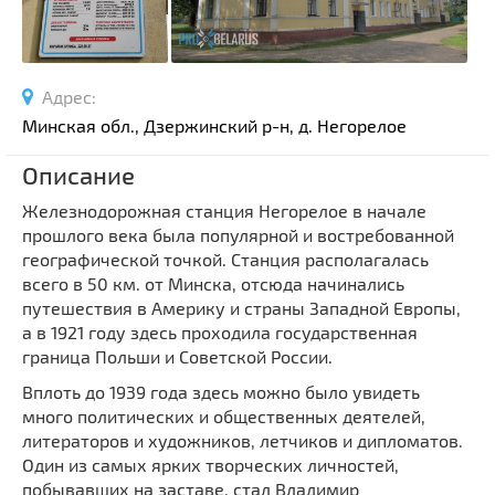
Спортивные сооружения
Производства
Ратуши
Адрес:
Родовые усадьбы
Минская обл., Дзержинский р-н, д. Негорелое
Садово-парковая архитектура
Описание
Национальные парки и заказники
Железнодорожная станция
Негорелое
в начале
Озера и водоемы
прошлого века была популярной и востребованной
Памятники
географической точкой. Станция располагалась
Памятники археологии
всего в 50 км. от Минска, отсюда начинались
путешествия в Америку и страны Западной Европы,
Памятники геодезии
Выберите область
а в 1921 году здесь проходила государственная
Памятники природы
граница Польши и Советской России.
Выберите район
Памятники известным людям
Вплоть до 1939 года здесь можно было увидеть
Выберите населенный пункт
Церкви
много политических и общественных деятелей,
литераторов и художников, летчиков и дипломатов.
Монастыри
Один из самых ярких творческих личностей,
Костелы
побывавших на заставе, стал Владимир