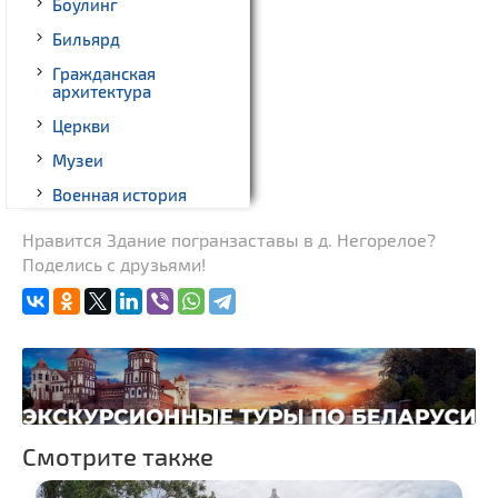
Боулинг
Бильярд
Гражданская
архитектура
Церкви
Музеи
Военная история
Новости
Нравится Здание погранзаставы в д. Негорелое?
Поделись с друзьями!
Памятники археологии
Костелы
Смотрите также