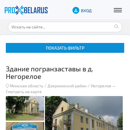
ВХОД
ПОКАЗАТЬ ФИЛЬТР
Здание погранзаставы в д.
Негорелое
Минская область
Дзержинский район
Негорелое
—
Смотреть на карте
Музеи
Замки и дворцы
Военная история
Гражданская архитектура