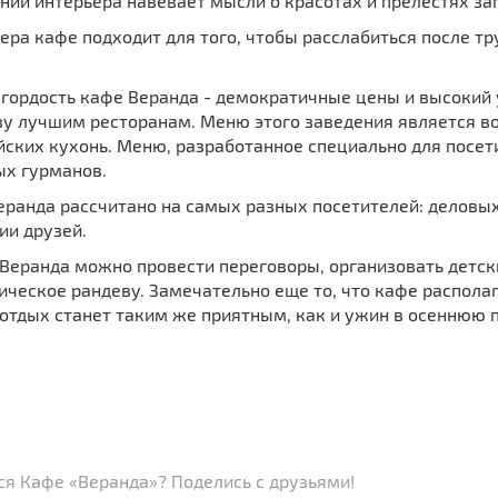
ии интерьера навевает мысли о красотах и прелестях за
ра кафе подходит для того, чтобы расслабиться после т
гордость кафе Веранда - демократичные цены и высокий у
ву лучшим ресторанам. Меню этого заведения является в
йских кухонь. Меню, разработанное специально для посет
ых гурманов.
еранда рассчитано на самых разных посетителей: деловы
ии друзей.
Веранда можно провести переговоры, организовать детски
ческое рандеву. Замечательно еще то, что кафе располага
отдых станет таким же приятным, как и ужин в осеннюю п
ся Кафе «Веранда»? Поделись с друзьями!