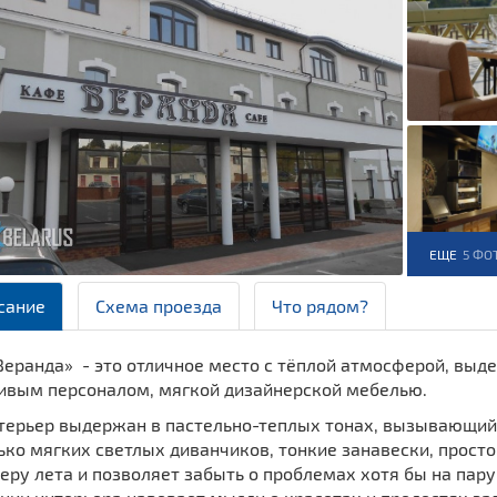
ЕЩЕ
5 ФО
сание
Схема проезда
Что рядом?
Веранда» - это отличное место с тёплой атмосферой, вы
ивым персоналом, мягкой дизайнерской мебелью.
терьер выдержан в пастельно-теплых тонах, вызывающий
ко мягких светлых диванчиков, тонкие занавески, просто
ру лета и позволяет забыть о проблемах хотя бы на пару