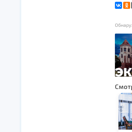
Обнаруж
Смот