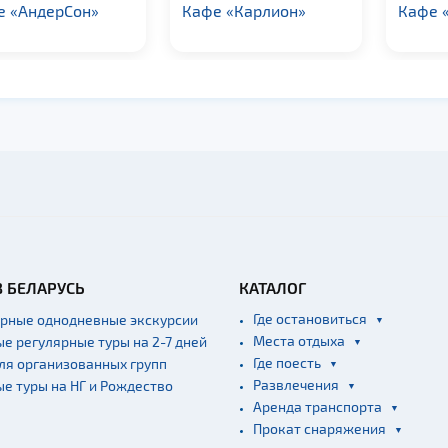
е «АндерСон»
Кафе «Карлион»
Кафе 
В БЕЛАРУСЬ
КАТАЛОГ
Где остановиться
ярные однодневные экскурсии
Места отдыха
ые регулярные туры на 2-7 дней
Где поесть
для организованных групп
Развлечения
ые туры на НГ и Рождество
Аренда транспорта
Прокат снаряжения