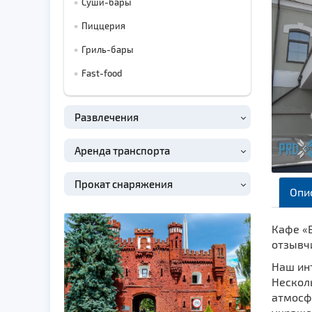
Суши-бары
Пиццерия
Гриль-бары
Fast-food
Развлечения
Аренда транспорта
Прокат снаряжения
Опи
Кафе «
отзывч
Наш ин
Несколь
атмосфе