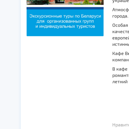
украшен
Атмосфе
города.
Особая 
качест
европе
истинн
Кафе В
компан
В кафе 
романти
летний 
Нравит