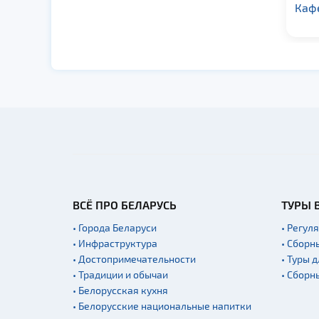
Буфет ГК
Каф
«Жарковщина»
ВСЁ ПРО БЕЛАРУСЬ
ТУРЫ 
• Города Беларуси
• Регул
• Инфраструктура
• Сборн
• Достопримечательности
• Туры 
• Традиции и обычаи
• Сборн
• Белорусская кухня
• Белорусские национальные напитки