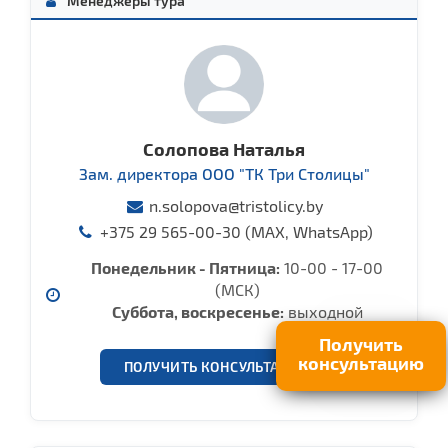
Менеджеры тура
Солопова Наталья
Зам. директора ООО "ТК Три Столицы"
n.solopova@tristolicy.by
+375 29 565-00-30 (MAX, WhatsApp)
Понедельник - Пятница:
10-00 - 17-00
(МСК)
Cуббота, воcкресенье:
выходной
Получить
консультацию
ПОЛУЧИТЬ КОНСУЛЬТАЦИЮ