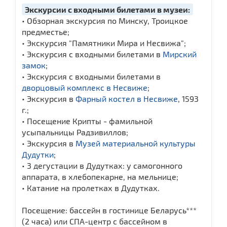
Экскурсии с входными билетами в музеи:
• Обзорная экскурсия по Минску, Троицкое
предместье;
• Экскурсия "Памятники Мира и Несвижа";
• Экскурсия с входными билетами в
Мирский
замок
;
• Экскурсия с входными билетами в
дворцовый комплекс в Несвиже
;
• Экскурсия в
Фарный костел в Несвиже
, 1593
г.;
• Посещение Крипты - фамильной
усыпальницы Радзивиллов;
• Экскурсия в
Музей материальной культуры
Дудутки
;
• 3 дегустации в Дудутках: у самогонного
аппарата, в хлебопекарне, на мельнице;
• Катание на пролетках в Дудутках.
Посещение: бассейн в гостинице Беларусь***
(2 часа) или СПА-центр с бассейном в