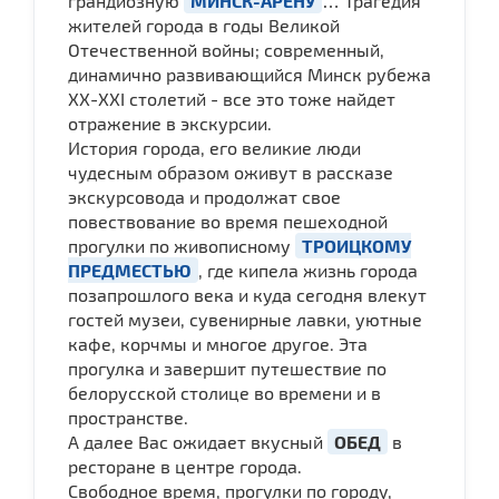
грандиозную
МИНСК-АРЕНУ
… Трагедия
жителей города в годы Великой
Отечественной войны; современный,
динамично развивающийся Минск рубежа
ХХ-ХХI столетий - все это тоже найдет
отражение в экскурсии.
История города, его великие люди
чудесным образом оживут в рассказе
экскурсовода и продолжат свое
повествование во время пешеходной
прогулки по живописному
ТРОИЦКОМУ
ПРЕДМЕСТЬЮ
, где кипела жизнь города
позапрошлого века и куда сегодня влекут
гостей музеи, сувенирные лавки, уютные
кафе, корчмы и многое другое. Эта
прогулка и завершит путешествие по
белорусской столице во времени и в
пространстве.
А далее Вас ожидает вкусный
ОБЕД
в
ресторане в центре города.
Свободное время, прогулки по городу,