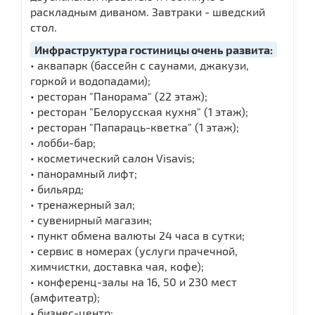
раскладным диваном. Завтраки - шведский
стол.
Инфраструктура гостиницы очень развита:
• аквапарк (бассейн с саунами, джакузи,
горкой и водопадами);
• ресторан "Панорама" (22 этаж);
• ресторан "Белорусская кухня" (1 этаж);
• ресторан "Папараць-кветка" (1 этаж);
• лобби-бар;
• косметический салон Visavis;
• панорамный лифт;
• бильярд;
• тренажерный зал;
• сувенирный магазин;
• пункт обмена валюты 24 часа в сутки;
• сервис в номерах (услуги прачечной,
химчистки, доставка чая, кофе);
• конференц-залы на 16, 50 и 230 мест
(амфитеатр);
• бизнес-центр;