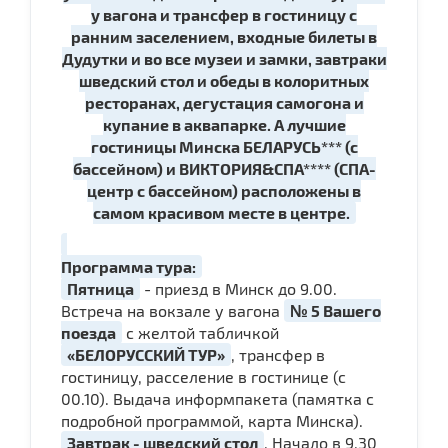
у вагона и трансфер в гостиницу с
ранним заселением, входные билеты в
Дудутки и во все музеи и замки, завтраки
шведский стол и обеды в колоритных
ресторанах, дегустация самогона и
купание в аквапарке. А лучшие
гостиницы Минска БЕЛАРУСЬ*** (с
бассейном) и ВИКТОРИЯ&СПА**** (СПА-
центр с бассейном) расположены в
самом красивом месте в центре.
Программа тура:
Пятница
- приезд в Минск до 9.00.
Встреча на вокзале у вагона
№ 5 Вашего
поезда
с желтой табличкой
«БЕЛОРУССКИЙ ТУР»
, трансфер в
гостиницу, расселение в гостинице (с
00.10). Выдача информпакета (памятка с
подробной программой, карта Минска).
Завтрак - шведский стол
. Начало в 9.30