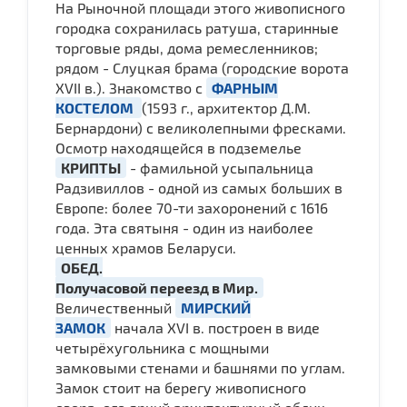
На Рыночной площади этого живописного
городка сохранилась ратуша, старинные
торговые ряды, дома ремесленников;
рядом - Слуцкая брама (городские ворота
XVII в.). Знакомство с
ФАРНЫМ
КОСТЕЛОМ
(1593 г., архитектор Д.М.
Бернардони) с великолепными фресками.
Осмотр находящейся в подземелье
КРИПТЫ
- фамильной усыпальница
Радзивиллов - одной из самых больших в
Европе: более 70-ти захоронений с 1616
года. Эта святыня - один из наиболее
ценных храмов Беларуси.
ОБЕД.
Получасовой переезд в Мир.
Величественный
МИРСКИЙ
ЗАМОК
начала XVI в. построен в виде
четырёхугольника с мощными
замковыми стенами и башнями по углам.
Замок стоит на берегу живописного