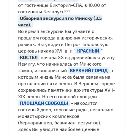
от гостиницы Виктория-СПА; в 10.00 от
гостиницы Беларусь***.
Обзорная экскурсия по Минску (3.5
часа).
Во время экскурсии Вы узнаете о
прошлом города в широких исторических
рамках. Вы увидите Петро-Павловскую
церковь начала ХVII в. и “
КРАСНЫЙ
”
КОСТЕЛ
начала ХХ в.; древнейшую улицу
Немигу, что начиналась от Минского
замка, и живописный
ВЕРХНИЙ ГОРОД
, с
которым жизнь Минска была связана на
протяжении пяти веков. В Верхнем городе
сохранились памятники архитектуры XVII-
XIX веков. На его главной площади -
ПЛОЩАДИ СВОБОДЫ
- находится
гостиный двор, торговые ряды, несколько
монастырских комплексов
(бернардинцев, базилиан, иезуитов).
Здесь Вы увидите наиболее ценные