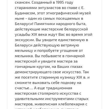
скансен. Созданный в 1995 году
стараниями энтузиастов во главе с Е.
Будинасом, этот этнографический музей
ныне - один из самых посещаемых в
Беларуси! Памятники народного быта,
действующие мастерские белорусской
усадьбы XIX века ждут Вас во время этой
экскурсии. Вы увидите единственную в
Беларуси действующую ветряную
мельницу и попробуете угощение от
мельника. Вы побываете в гончарной
мастерской и увидите мастера за
гончарным кругом, на Ваших глазах
демонстрирующего свое искусство. Так
же посетите старинную кузницу XIX в. и
сможете выковать себе подкову на
счастье… А еще традиционная
мастерская столярного искусства с
удивительными инструментами старых
мастеров, живописная хлебопекарня с