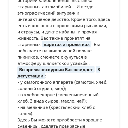
историей хлебопечения, выставка
старинных автомобилей… И везде -
этнографический антураж и
интерактивное действо. Кроме того, здесь
есть и конюшня с орловскими рысаками,
и страусы, и дикие кабаны, и прочая
живность. Вас также прокатят на
старинных
каретах и пролетках
, Вы
побываете на живописной поляне
пикников, сможете окунуться в
атмосферу шляхетской усадьбы.
Во время экскурсии Вас ожидает
3
дегустации
:
• у самогонного аппарата (самогон, хлеб,
соленый огурец, мед);
• в хлебопекарне (свежевыпеченный
хлеб, 3 вида сыров, масло, чай);
• на мельнице (крестьянский хлеб с
салом).
Здесь Вы можете приобрести хорошие
сувениры, сделать прекрасные