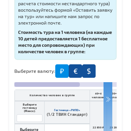
расчета стоимости нестандартного тура)
воспользуйтесь формой «Оставить заявку
на тур» или напишите нам запрос по
электронной почте.
Стоимость тура на 1 человека (
на каждые
10 детей предоставляется 1 бесплатное
место для сопровождающих)
при
количестве человек в группе:
₽
€
$
Выберите валюту:
40+4
30+3
2
Количество человек в группе
человек
человек
че
Выберите
гостиницу
Гостиница «РИПО»
(Минск):
(1/2 ТВИН Стандарт)
22 850 ₽
25 200 ₽
29 
Выберите