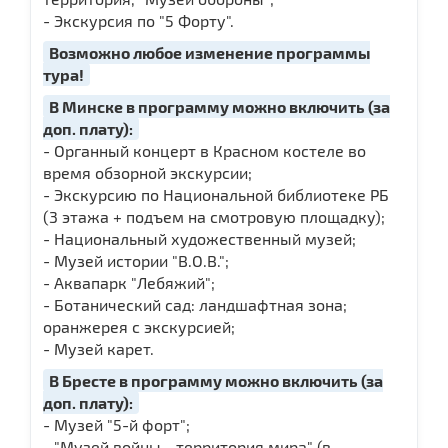
- Экскурсия по "5 Форту".
Возможно любое изменение программы
тура!
В Минске в программу можно включить (за
доп. плату):
- Органный концерт в Красном костеле во
время обзорной экскурсии;
- Экскурсию по Национальной библиотеке РБ
(3 этажа + подъем на смотровую площадку);
- Национальный художественный музей;
- Музей истории "В.О.В.";
- Аквапарк "Лебяжий";
- Ботанический сад: ландшафтная зона;
оранжерея с экскурсией;
- Музей карет.
В Бресте в программу можно включить (за
доп. плату):
- Музей "5-й форт";
- "Музей войны - территория мира" (в