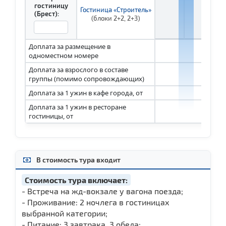
гостиницу
Гостиница «Строитель»
(Брест):
(блоки 2+2, 2+3)
Доплата за размещение в
1 
одноместном номере
Доплата за взрослого в составе
1 
группы (помимо сопровождающих)
Доплата за 1 ужин в кафе города, от
1 
Доплата за 1 ужин в ресторане
1 
гостиницы, от
В стоимость тура входит
Стоимость тура включает:
- Встреча на жд-вокзале у вагона поезда;
- Проживание: 2 ночлега в гостиницах
выбранной категории;
- Питание: 3 завтрака, 3 обеда;