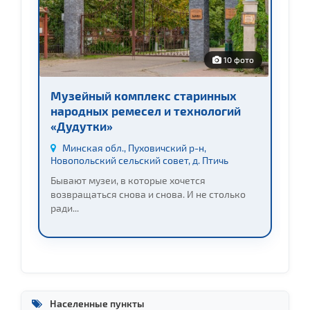
10 фото
то
Музейный комплекс старинных
М
народных ремесел и технологий
(
«Дудутки»
.
М
Минская обл., Пуховичский р-н,
Новопольский сельский совет, д. Птичь
М
Бывают музеи, в которые хочется
д
..
возвращаться снова и снова. И не столько
Бе
ради...
Населенные пункты