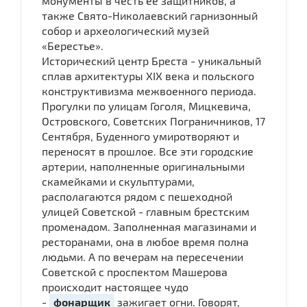
монументы в честь ее защитников, а
также Свято-Николаевский гарнизонный
собор и археологический музей
«Берестье».
Исторический центр Бреста - уникальный
сплав архитектуры XIX века и польского
конструктивизма межвоенного периода.
Прогулки по улицам Гоголя, Мицкевича,
Островского, Советских Пограничников, 17
Сентября, Буденного умиротворяют и
переносят в прошлое. Все эти городские
артерии, наполненные оригинальными
скамейками и скульптурами,
располагаются рядом с пешеходной
улицей Советской - главным брестским
променадом. Заполненная магазинами и
ресторанами, она в любое время полна
людьми. А по вечерам на пересечении
Советской с проспектом Машерова
происходит настоящее чудо
-
фонарщик
зажигает огни. Говорят,