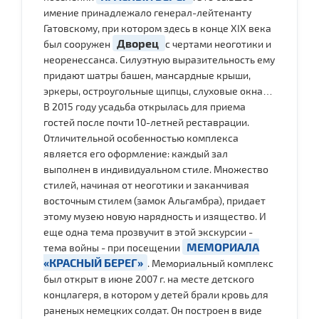
имение принадлежало генерал-лейтенанту
Гатовскому, при котором здесь в конце XIX века
Дворец
был сооружен
с чертами неоготики и
неоренессанса. Силуэтную выразительность ему
придают шатры башен, мансардные крыши,
эркеры, остроугольные щипцы, слуховые окна…
В 2015 году усадьба открылась для приема
гостей после почти 10-летней реставрации.
Отличительной особенностью комплекса
является его оформление: каждый зал
выполнен в индивидуальном стиле. Множество
стилей, начиная от неоготики и заканчивая
восточным стилем (замок Альгамбра), придает
этому музею новую нарядность и изящество. И
еще одна тема прозвучит в этой экскурсии -
МЕМОРИАЛА
тема войны - при посещении
«КРАСНЫЙ БЕРЕГ»
. Мемориальный комплекс
был открыт в июне 2007 г. на месте детского
концлагеря, в котором у детей брали кровь для
раненых немецких солдат. Он построен в виде