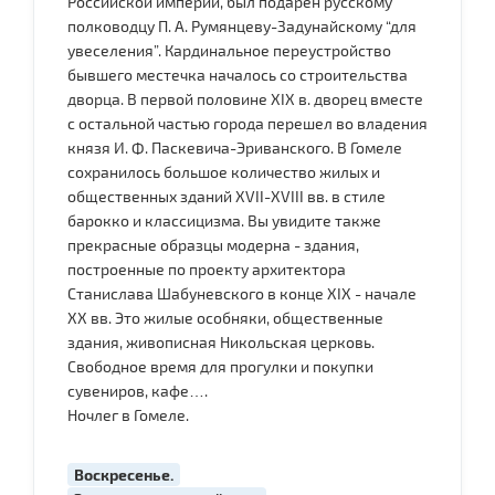
Российской империи, был подарен русскому
полководцу П. А. Румянцеву-Задунайскому “для
увеселения”. Кардинальное переустройство
бывшего местечка началось со строительства
дворца. В первой половине XIX в. дворец вместе
с остальной частью города перешел во владения
князя И. Ф. Паскевича-Эриванского. В Гомеле
сохранилось большое количество жилых и
общественных зданий XVII-XVIII вв. в стиле
барокко и классицизма. Вы увидите также
прекрасные образцы модерна - здания,
построенные по проекту архитектора
Станислава Шабуневского в конце XIX - начале
ХХ вв. Это жилые особняки, общественные
здания, живописная Никольская церковь.
Свободное время для прогулки и покупки
сувениров, кафе….
Ночлег в Гомеле.
Воскресенье.