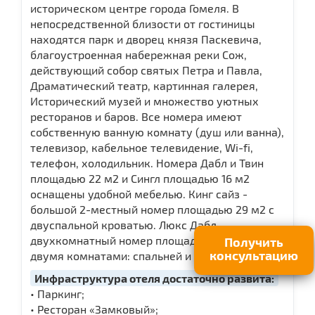
историческом центре города Гомеля. В
непосредственной близости от гостиницы
находятся парк и дворец князя Паскевича,
благоустроенная набережная реки Сож,
действующий собор святых Петра и Павла,
Драматический театр, картинная галерея,
Исторический музей и множество уютных
ресторанов и баров. Все номера имеют
собственную ванную комнату (душ или ванна),
телевизор, кабельное телевидение, Wi-fi,
телефон, холодильник. Номера Дабл и Твин
площадью 22 м2 и Сингл площадью 16 м2
оснащены удобной мебелью. Кинг сайз -
большой 2-местный номер площадью 29 м2 с
двуспальной кроватью. Люкс Дабл -
двухкомнатный номер площадью 35м2 с
Получить
консультацию
двумя комнатами: спальней и гостиной.
Инфраструктура отеля достаточно развита:
• Паркинг;
• Ресторан «Замковый»;