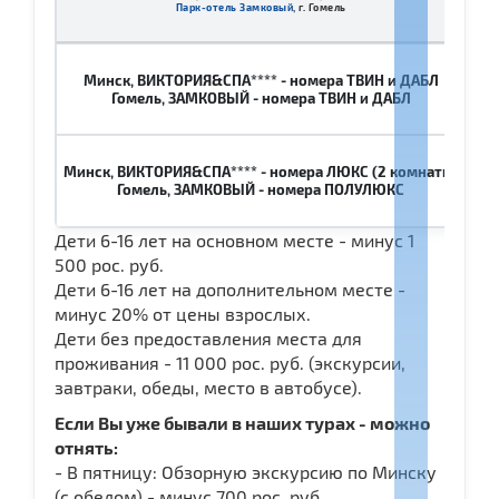
Парк-отель Замковый
, г. Гомель
2
Минск, ВИКТОРИЯ&СПА**** - номера ТВИН и ДАБЛ
30 
Гомель, ЗАМКОВЫЙ - номера ТВИН и ДАБЛ
Минск, ВИКТОРИЯ&СПА**** - номера ЛЮКС (2 комнаты)
39
Гомель, ЗАМКОВЫЙ - номера ПОЛУЛЮКС
Дети 6-16 лет на основном месте - минус 1
500 рос. руб.
Дети 6-16 лет на дополнительном месте -
минус 20% от цены взрослых.
Дети без предоставления места для
проживания - 11 000 рос. руб. (экскурсии,
завтраки, обеды, место в автобусе).
Если Вы уже бывали в наших турах - можно
отнять:
- В пятницу: Обзорную экскурсию по Минску
(с обедом) - минус 700 рос. руб.