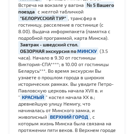
Встреча на вокзале у вагона
№ 5 Вашего
поезда
с желтой табличкой
"БЕЛОРУССКИЙ ТУР"
, трансфер в
гостиницу, расселение в гостинице (с
8.00). Выдача информпакета (памятка с
подробной программой, карта Минска).
Завтрак - шведский стол.
ОБЗОРНАЯ экскурсия по
МИНСКУ
(3.5
часа). Начало в 9.30 от гостиницы
Виктория-СПА****; в 10.00 от гостиницы
Беларусь***. Во время экскурсии Вы
узнаете о прошлом города в широких
исторических рамках. Вы увидите Петро-
Павловскую церковь начала ХVII в. и
"
КРАСНЫЙ
" костел начала ХХ в.;
древнейшую улицу Немигу, что
начиналась от Минского замка, и
живописный
ВЕРХНИЙ ГОРОД
, с
которым жизнь Минска была связана на
протяжении пяти веков. В Верхнем городе