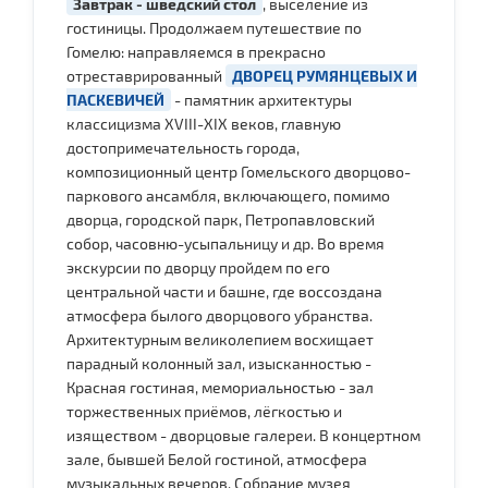
Завтрак - шведский стол
, выселение из
гостиницы. Продолжаем путешествие по
Гомелю: направляемся в прекрасно
отреставрированный
ДВОРЕЦ РУМЯНЦЕВЫХ И
ПАСКЕВИЧЕЙ
- памятник архитектуры
классицизма XVIII-XIX веков, главную
достопримечательность города,
композиционный центр Гомельского дворцово-
паркового ансамбля, включающего, помимо
дворца, городской парк, Петропавловский
собор, часовню-усыпальницу и др. Во время
экскурсии по дворцу пройдем по его
центральной части и башне, где воссоздана
атмосфера былого дворцового убранства.
Архитектурным великолепием восхищает
парадный колонный зал, изысканностью -
Красная гостиная, мемориальностью - зал
торжественных приёмов, лёгкостью и
изяществом - дворцовые галереи. В концертном
зале, бывшей Белой гостиной, атмосфера
музыкальных вечеров. Собрание музея