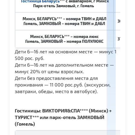
Гостиница Беларусь
*** с аквапарком, г Минск
Парк-отель Замковый, г. Гомель
Минск, БЕЛАРУСЬ*** – номера
ТВИН
и ДАБЛ
30 600
ро
Гомель, ЗАМКОВЫЙ – номера
ТВИН
и ДАБЛ
Минск, БЕЛАРУСЬ*** – номера люкс
37 900
ро
Гомель, ЗАМКОВЫЙ – номера ПОЛУЛЮКС
Дети 6—16 лет на основном месте — минус 1
500 рос. руб.
Дети 6—16 лет на дополнительном месте —
минус 20% от цены взрослых.
Дети без предоставления места для
проживания — 11 000 рос.руб. (экскурсии,
завтраки, обеды, место в автобусе).
Гостиницы: ВИКТОРИЯ&СПА**** (Минск) +
ТУРИСТ*** или парк-отель ЗАМКОВЫЙ
(Гомель)