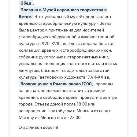
Обед
.
Поездка в Музей народного творчества в
Ветке.
Этот уникальный музей представляет
древнюю старообрядческую культуру - Ветка
была центром притяжения для носителей
старообрядческой духовной и художественной
культуры в XVII-XVIII вв. Здесь собрана богатая
коллекция древних и старообрядческих икон,
собрание рукописных и старопечатных книг,
уникальная коллекция золотного шитья и шитья
жемчугом, бисером - свидетельства богатой
культуры "ветковских художеств" XVII-XX вв.
Возвращение в Гомель около 17.00,
проводы
на вокзал, вещи можно оставить в камере
хранения, а свободное время провести в центре
города. Отъезд домой после 18.00 или
возвращение с автобусом в Минск и отъезд в
Москву из Минска после 22.00.
Счастливой дороги!