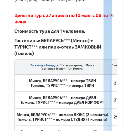
Цены на тур с 27 апреля по 10 мая; с 08 по 14
июня
Стоимость тура для 1 человека:
Гостиницы: БЕЛАРУСЬ*** (Минск) +
ТУРИСТ*** или парк-отель ЗАМКОВЫЙ
(Гомель)
Гостиница Беларусь
*** с аквапарком, г Минск
1 чел в 2-мес
Гостиница Турист***, г. Гомель
рос. р
Минск, БЕЛАРУСЬ*** – номера ТВИН
27 300
ро
Гомель, ТУРИСТ*** – номера ТВИН
Минск, БЕЛАРУСЬ*** – номера ДАБЛ
27 700
ро
Гомель, ТУРИСТ*** – номера ДАБЛ КОМФОРТ
Минск, БЕЛАРУСЬ*** – номера ЛЮКС (2 комнаты)
29 400
ро
Гомель, ТУРИСТ*** – номера СТУДИЯ (1 комната)