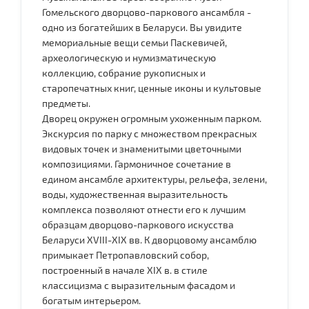
Гомельского дворцово-паркового ансамбля -
одно из богатейших в Беларуси. Вы увидите
мемориальные вещи семьи Паскевичей,
археологическую и нумизматическую
коллекцию, собрание рукописных и
старопечатных книг, ценные иконы и культовые
предметы.
Дворец окружен огромным ухоженным парком.
Экскурсия по парку с множеством прекрасных
видовых точек и знаменитыми цветочными
композициями. Гармоничное сочетание в
едином ансамбле архитектуры, рельефа, зелени,
воды, художественная выразительность
комплекса позволяют отнести его к лучшим
образцам дворцово-паркового искусства
Беларуси XVIII-XIX вв. К дворцовому ансамблю
примыкает Петропавловский собор,
построенный в начале XIX в. в стиле
классицизма с выразительным фасадом и
богатым интерьером.