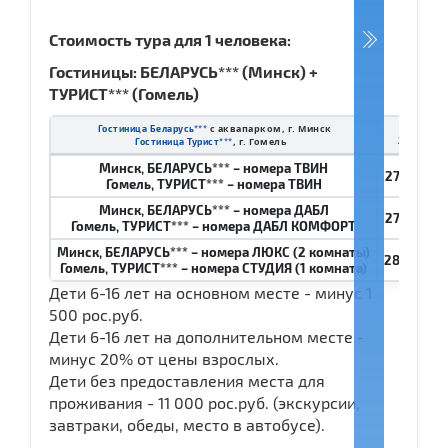
Стоимость тура для 1 человека:
Гостиницы: БЕЛАРУСЬ*** (Минск) +
ТУРИСТ*** (Гомель)
с аквапарком, г. Минск
Гостиница Беларусь***
1 чел. 
, г. Гомель
2-мест. н
Гостиница Турист***
Минск, БЕЛАРУСЬ*** – номера ТВИН
27 000
рос
Гомель, ТУРИСТ*** – номера ТВИН
Минск, БЕЛАРУСЬ*** – номера ДАБЛ
27 400
рос
Гомель, ТУРИСТ*** – номера ДАБЛ КОМФОРТ
Минск, БЕЛАРУСЬ*** – номера ЛЮКС (2 комнаты)
28 900
ро
Гомель, ТУРИСТ*** – номера СТУДИЯ (1 комната)
Дети 6-16 лет на основном месте - минус 1
500 рос.руб.
Дети 6-16 лет на дополнительном месте -
минус 20% от цены взрослых.
Дети без предоставления места для
проживания - 11 000 рос.руб. (экскурсии,
завтраки, обеды, место в автобусе).