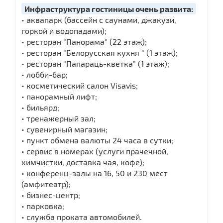
Инфраструктура гостиницы очень развита:
• аквапарк (бассейн с саунами, джакузи,
горкой и водопадами);
• ресторан "Панорама" (22 этаж);
• ресторан "Белорусская кухня " (1 этаж);
• ресторан "Папараць-кветка" (1 этаж);
• лобби-бар;
• косметический салон Visavis;
• панорамный лифт;
• бильярд;
• тренажерный зал;
• сувенирный магазин;
• пункт обмена валюты 24 часа в сутки;
• сервис в номерах (услуги прачечной,
химчистки, доставка чая, кофе);
• конференц-залы на 16, 50 и 230 мест
(амфитеатр);
• бизнес-центр;
• парковка;
• служба проката автомобилей.