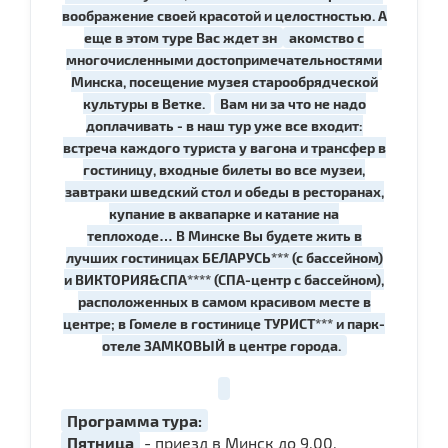
воображение своей красотой и целостностью. А
еще в этом туре Вас ждет зн
акомство с
многочисленными достопримечательностями
Минска, посещение музея старообрядческой
культуры в Ветке.
Вам ни за что не надо
доплачивать - в наш тур уже все входит:
встреча каждого туриста у вагона и трансфер в
гостиницу, входные билеты во все музеи,
завтраки шведский стол и обеды в ресторанах,
купание в аквапарке и катание на
теплоходе… В Минске Вы будете жить в
лучших гостиницах БЕЛАРУСЬ*** (с бассейном)
и ВИКТОРИЯ&СПА**** (СПА-центр с бассейном),
расположенных в самом красивом месте в
центре; в Гомеле в гостинице ТУРИСТ*** и парк-
отеле ЗАМКОВЫЙ в центре города.
Программа тура:
Пятница
- приезд в Минск до 9.00.