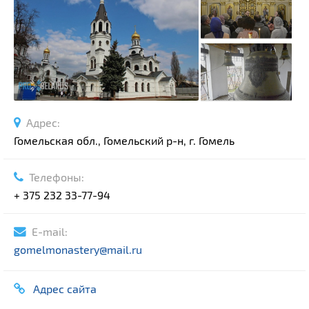
Спортивные сооружения
Производства
Ратуши
Родовые усадьбы
Садово-парковая архитектура
Национальные парки и заказники
Адрес:
Озера и водоемы
Гомельская обл., Гомельский р-н, г. Гомель
Памятники
Памятники археологии
Телефоны:
Памятники геодезии
+ 375 232 33-77-94
Выберите область
Памятники природы
Выберите район
E-mail:
Памятники известным людям
gomelmonastery@mail.ru
Выберите населенный пункт
Церкви
Монастыри
Адрес сайта
Костелы