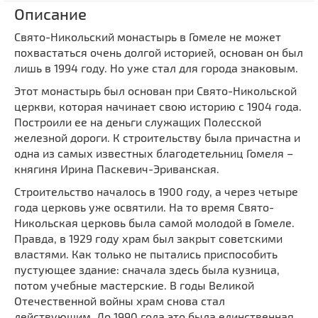
Мечети
Описание
Выберите направление
Синагоги
Свято-Никольский монастырь в Гомеле не может
похвастаться очень долгой историей, основан он был
Часовни
лишь в 1994 году. Но уже стал для города знаковым.
Кирхи
Этот монастырь был основан при Свято-Никольской
Кладбище
церкви, которая начинает свою историю с 1904 года.
Культурные центры
Построили ее на деньги служащих Полесской
железной дороги. К строительству была причастна и
Театры
одна из самых известных благодетельниц Гомеля –
Галереи
княгиня Ирина Паскевич-Эриванская.
Концертные залы
Строительство началось в 1900 году, а через четыре
года церковь уже освятили. На то время Свято-
Никольская церковь была самой молодой в Гомеле.
Правда, в 1929 году храм был закрыт советскими
властями. Как только не пытались приспособить
пустующее здание: сначала здесь была кузница,
потом учебные мастерские. В годы Великой
Отечественной войны храм снова стал
действующим. До 1990 года это была единственная