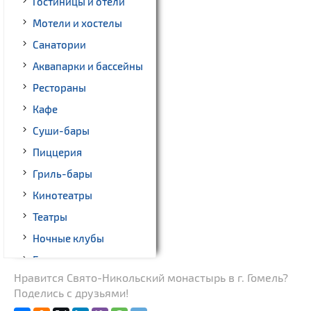
Гостиницы и отели
Мотели и хостелы
Санатории
Аквапарки и бассейны
Рестораны
Кафе
Суши-бары
Пиццерия
Гриль-бары
Кинотеатры
Театры
Ночные клубы
Боулинг
Нравится Свято-Никольский монастырь в г. Гомель?
Бильярд
Поделись с друзьями!
Казино