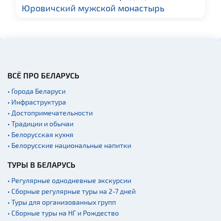
Юровичский мужской монастырь
Спортинг-клубы и тиры
Родовые усадьбы
Памятники известным
людям
Часовни
ВСЁ ПРО БЕЛАРУСЬ
Национальные парки и
заказники
• Города Беларуси
• Инфраструктура
Концертные залы
• Достопримечательности
Аэропорты
• Традиции и обычаи
Железнодорожные
• Белорусская кухня
вокзалы
• Белорусские национальные напитки
Речной транспорт и
ТУРЫ В БЕЛАРУСЬ
причалы
• Регулярные однодневные экскурсии
• Сборные регулярные туры на 2-7 дней
• Туры для организованных групп
• Сборные туры на НГ и Рождество