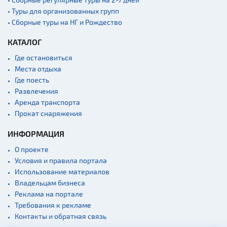
• Туры для организованных групп
Памятники
• Сборные туры на НГ и Рождество
Памятники известным
людям
КАТАЛОГ
Кладбище
Где остановиться
Монастыри
Места отдыха
Где поесть
Костелы
Развлечения
Культурные центры
Аренда транспорта
Прокат снаряжения
Театры
Концертные залы
ИНФОРМАЦИЯ
Начало и окончание
О проекте
экскурсий: г. Минск
Условия и правила портала
Спортивные
Использование материалов
сооружения
Владельцам бизнеса
Веломаршруты
Реклама на портале
Требования к рекламе
Аэропорты
Контакты и обратная связь
Железнодорожные