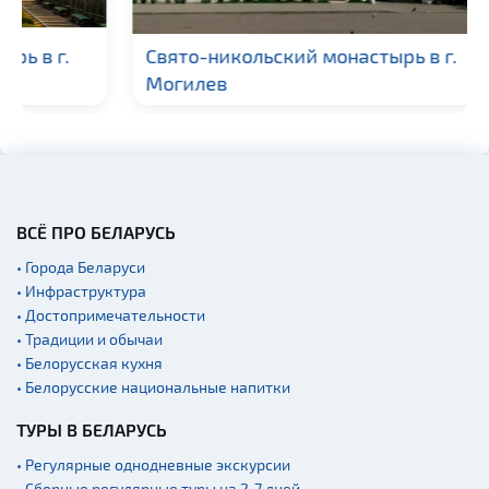
Гражданская
архитектура
Свято-никольский монастырь в г.
Церкви
Могилев
Музеи
Галереи
Памятники природы
Производства
Военная история
ВСЁ ПРО БЕЛАРУСЬ
Мастер-классы
• Города Беларуси
• Инфраструктура
Квесты
• Достопримечательности
Новости
• Традиции и обычаи
Спортинг-клубы и тиры
• Белорусская кухня
• Белорусские национальные напитки
Ратуши
ТУРЫ В БЕЛАРУСЬ
Родовые усадьбы
Садово-парковая
• Регулярные однодневные экскурсии
архитектура
• Сборные регулярные туры на 2-7 дней