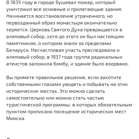
В 1835 году в городе бушевал пожар, который
Мечети
Выберите направление
уничтожил все основные и прилегающие здания.
Синагоги
Начинается восстановление утраченного, но
первозданный образ монастыря окончательно
Часовни
теряется. Церковь Святого Духа превращается в
Кирхи
аляповый собор, хотя до этого он был настоящим
Кладбище
памятником, о котором знали за пределами
Беларуси. Несчастливая участь преследовала и
Культурные центры
аляповый собор, в 1937 года группа радикальных
Театры
атеистов заложила бомбу, и здание было взорвано.
Галереи
Вы примете правильное решение, если захотите
Концертные залы
собственными глазами увидеть и побывать на этих
исторических местах. Это можно сделать
самостоятельно или можно стать частью
туристической программы, в которых обязательным
пунктом прописано посещение исторических мест
Минска.