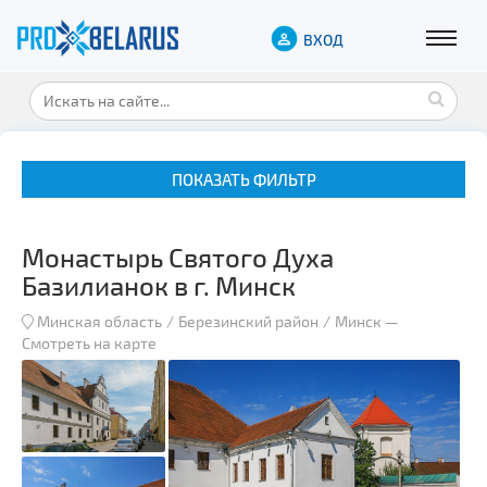
ВХОД
ПОКАЗАТЬ ФИЛЬТР
Монастырь Святого Духа
Базилианок в г. Минск
Минская область
Березинский район
Минск
—
Смотреть на карте
Музеи
Замки и дворцы
Военная история
Гражданская архитектура