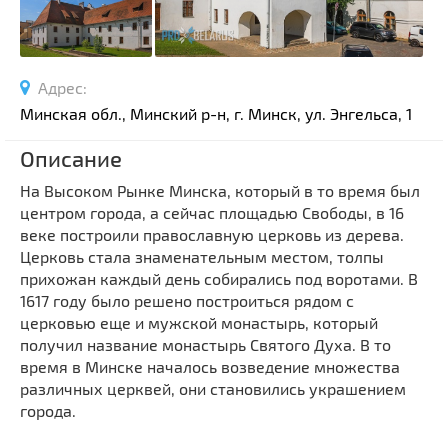
Спортивные сооружения
Производства
Ратуши
Адрес:
Родовые усадьбы
Минская обл., Минский р-н, г. Минск, ул. Энгельса, 1
Садово-парковая архитектура
Описание
Национальные парки и заказники
На Высоком Рынке Минска, который в то время был
Озера и водоемы
центром города, а сейчас площадью Свободы, в 16
Памятники
веке построили православную церковь из дерева.
Памятники археологии
Церковь стала знаменательным местом, толпы
прихожан каждый день собирались под воротами. В
Памятники геодезии
Выберите область
1617 году было решено построиться рядом с
Памятники природы
церковью еще и мужской монастырь, который
Выберите район
Памятники известным людям
получил название монастырь Святого Духа. В то
время в Минске началось возведение множества
Выберите населенный пункт
Церкви
различных церквей, они становились украшением
Монастыри
города.
Костелы