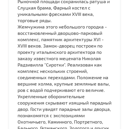
Рыночной площади сохранилась ратуша и
Слуцкая брама, Фарный костел с
уникальными фресками XVIII века,
торговые ряды.
Жемчужина этого небольшого городка -
восстановленный дворцово-парковый
комплекс, памятник архитектуры XVI -
XVIII веков. Замок-дворец построен по
проекту итальянского архитектора по
заказу известного мецената Николая
Радзивилла "Сиротки". Реализован как
комплекс нескольких строений,
соединенных переходами. Положение на
вершине холма, крупные земляные валы,
ров с водой подчеркивают его величие.
Укрепленные оборонительные
сооружения скрывают изящный парадный
двор. Гости увидят парадные залы дворца,
познакомятся с экспозициями
Охотничьего, Каминного, Портретного,
Бального, Гетманского, Золотого и других