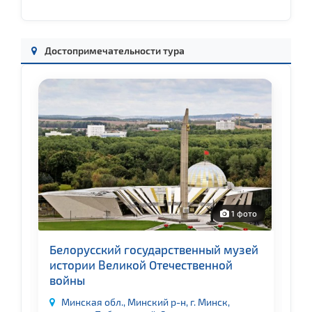
Достопримечательности тура
о
1 фото
М
м
Белорусский государственный музей
м
истории Великой Отечественной
войны
а,
Д
Минская обл., Минский р-н, г. Минск,