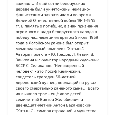
заживо… И ещё сотни белорусских
деревень были уничтожены немецко-
фашистскими захватчиками во время
Великой Отечественной войны 1941-1945
гг. В память о погибших, в знак признания
огромного вклада белорусского народа в
победу над немецким врагом 5 июля 1969
года в Логойском районе был открыт
мемориальный комплекс "Хатынь".
Авторы проекта - Ю. Градов, Л. Левин, В.
Занкович и скульптор народный художник
БССР С. Селиханов. "Непокоренный
человек" - это Иосиф Каминский,
свидетель трагедии 56-летний
деревенский кузнец, держащий на руках
своего смертельно раненого сына… Всего
их выжило трое - ещё двое детей
семилетний Виктор Желобкович и
двенадцатилетний Антон Барановский.
"Хатынь" - символ страданий и мужества,