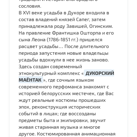
сословия.
В XVI веке усадьба в Дукоре входила в
состав владений князей Сапег, затем
принадлежала роду Завишей, Огинским.
На правление Франтишка Ошторпа и его
сына Леона (1786-1851 гг.) пришелся
расцвет усадьбы… После длительного
периода запустения новые владельцы
усадьбы вдохнули в нее жизнь заново.
Здесь создан современный
этнокультурный комплекс «
ДУКОРСКИЙ
МАЁНТАК
», где сочным языком
современного перфоманса знакомят с
историей белорусских местечек, где Вас
ждут реальные костюмы прошедших
эпох, реконструкция исторических
событий в лицах; где воссозданы
предметы быта и экипировки, звучит
живая старинная музыка и многое
другое. Костюмированная анимационная