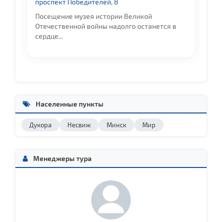
проспект Победителей, 8
М
с
Посещение музея истории Великой
Отечественной войны надолго останется в
сердце...
Населенные пункты
Дукора
Несвиж
Минск
Мир
Менеджеры тура