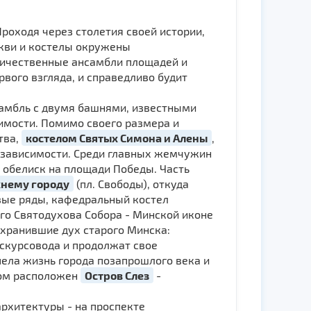
Проходя через столетия своей истории,
ркви и костелы окружены
еличественные ансамбли площадей и
вого взгляда, и справедливо будит
самбль с двумя башнями, известными
имости. Помимо своего размера и
тва,
костелом Святых Симона и Алены
,
езависимости. Среди главных жемчужин
, обелиск на площади Победы. Часть
нему городу
(пл. Свободы), откуда
овые ряды, кафедральный костел
го Святодухова Собора - Минской иконе
охранившие дух старого Минска:
кскурсовода и продолжат свое
ипела жизнь города позапрошлого века и
дом расположен
Остров Слез
-
рхитектуры - на проспекте