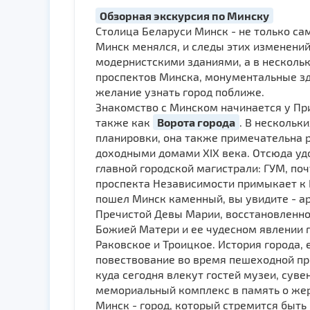
Обзорная экскурсия по Минску
Столица Беларуси Минск - не только са
Минск менялся, и следы этих изменени
модернистскими зданиями, а в нескольк
проспектов Минска, монументальные зда
желание узнать город поближе.
Знакомство с Минском начинается у Пр
также как
Ворота города
. В нескольк
планировки, она также примечательна 
доходными домами XIX века. Отсюда уд
главной городской магистрали: ГУМ, по
проспекта Независимости примыкает к 
пошел Минск каменный, вы увидите - ар
Пречистой Девы Марии, восстановленно
Божией Матери и ее чудесном явлении 
Раковское и Троицкое. История города,
повествование во время пешеходной п
куда сегодня влекут гостей музеи, сув
мемориальный комплекс в память о жер
Минск - город, который стремится быт