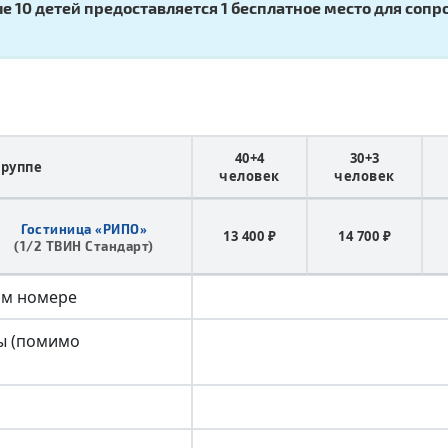
е 10 детей предоставляется 1 бесплатное место для со
40+4
30+3
группе
человек
человек
Гостиница «РИПО»
13 400 ₽
14 700 ₽
(1/2 ТВИН Стандарт)
ом номере
пы (помимо