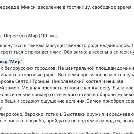
реезд в Минск, заселение в гостиницу, свободное время.
 Переезд в Мир (110 км.).
коснуться к тайнам могущественного рода Радзивиллов. 
третиться с привидениями. Оба замка внесены в список 
ксу "Мир"
х белорусских городков. На центральной площади домини
биваются торговые ряды. Во время прогулки по местечку 
рковь Святой Троицы, Николаевский костел и йешива.
й замок. Мощная крепость относится к XVI веку, была пос
классический пример готического стиля в оборонительных
е башни создают ощущение величия. Замок приобрел сов
у.
ли рококо, барокко, готики. Выставки оружия и средневе
рые винные погреба, пройдутся по подземным ходам, поз
форпоста разбит классический английский парк. Есть небо