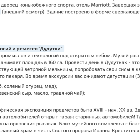
 дворец конькобежного спорта, отель Marriott. Завершая
(внешний осмотр). Здание построено в форме сверкающ
огий и ремесел "Дудутки"
промыслов и технологий под открытым небом. Музей рас
анимает площадь в 160 га. Провести день в Дудутках - это 
ствующей ветряной мельницы, попробовать свои силы в к
о пекаря. Во время экскурсии вас ожидают дегустации (3 д
б, соленый огурец, мед);
евенский сыр, масло, травяной чай);
фическая экспозиция предметов быта XVIII - нач. XX вв. 
я автолюбителей открыт гараж старинных автомобилей! 
м на орловских рысаках. Близ музейного комплекса с бл
лавный храм в честь Святого пророка Иоанна Крестителя,