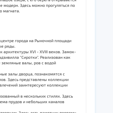
ле модерн. Здесь можно прогуляться по
о магната.
 центре города на Рыночной площади
ые ряды.
архитектуры XVI - XVIII веков. Замок-
дзивилла "Сиротки". Реализован как
 земляные валы, ров с водой
ные залы дворца, познакомятся с
алов. Здесь представлены коллекции
звлечений заинтересуют коллекции
изованный в нескольких стилях. Здесь
тема прудов и небольших каналов
тропкам. Здесь есть памятник первому