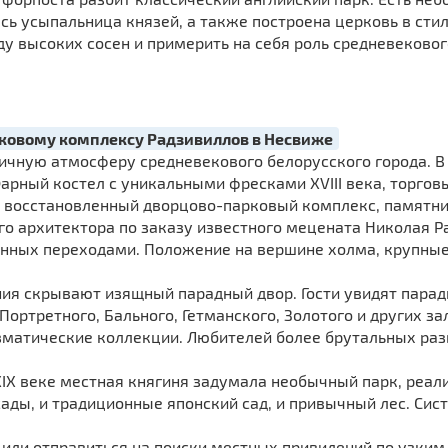
сь усыпальница князей, а также построена церковь в сти
у высоких сосен и примерить на себя роль средневековог
рковому комплексу Радзивиллов в Несвиже
тичную атмосферу средневекового белорусского города. В
арный костел с уникальными фресками XVIII века, торгов
восстановленный дворцово-парковый комплекс, памятник 
го архитектора по заказу известного мецената Николая Ра
енных переходами. Положение на вершине холма, крупные
я скрывают изящный парадный двор. Гости увидят парад
Портретного, Бального, Гетманского, Золотого и других з
зматические коллекции. Любителей более брутальных ра
XIX веке местная княгиня задумала необычный парк, реал
ады, и традиционные японский сад, и привычный лес. Сис
или отправиться на поиски местных привидений по узким 