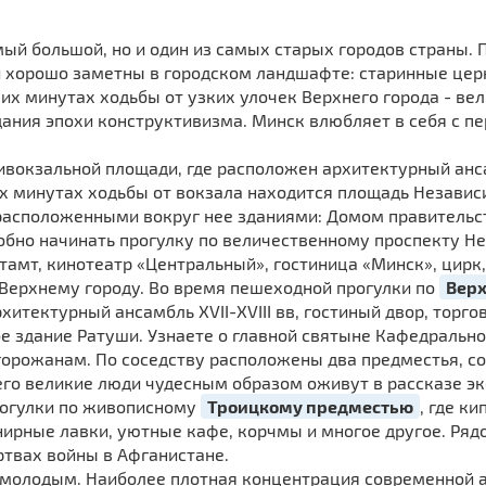
мый большой, но и один из самых старых городов страны. 
й хорошо заметны в городском ландшафте: старинные це
их минутах ходьбы от узких улочек Верхнего города - в
ния эпохи конструктивизма. Минск влюбляет в себя с пер
ивокзальной площади, где расположен архитектурный ан
их минутах ходьбы от вокзала находится площадь Независ
расположенными вокруг нее зданиями: Домом правительс
обно начинать прогулку по величественному проспекту Н
чтамт, кинотеатр «Центральный», гостиница «Минск», цирк
Верхнему городу. Во время пешеходной прогулки по
Верх
хитектурный ансамбль XVII-XVIII вв, гостиный двор, торг
е здание Ратуши. Узнаете о главной святыне Кафедрально
горожанам. По соседству расположены два предместья, с
 его великие люди чудесным образом оживут в рассказе э
рогулки по живописному
Троицкому предместью
, где к
енирные лавки, уютные кафе, корчмы и многое другое. Ря
твах войны в Афганистане.
ь молодым. Наиболее плотная концентрация современной а