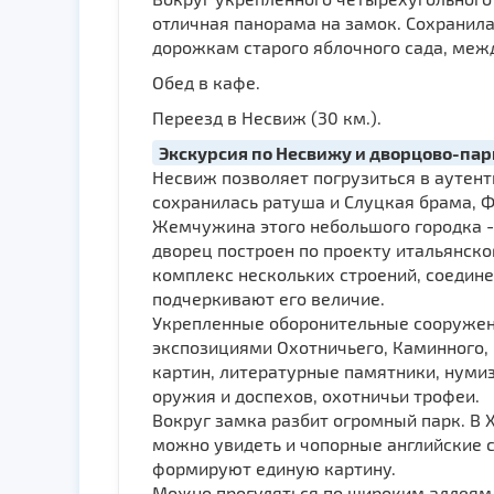
отличная панорама на замок. Сохранила
дорожкам старого яблочного сада, межд
Обед в кафе.
Переезд в Несвиж (30 км.).
Экскурсия по Несвижу и дворцово-па
Несвиж позволяет погрузиться в аутен
сохранилась ратуша и Слуцкая брама, Ф
Жемчужина этого небольшого городка - 
дворец построен по проекту итальянско
комплекс нескольких строений, соедин
подчеркивают его величие.
Укрепленные оборонительные сооружени
экспозициями Охотничьего, Каминного, 
картин, литературные памятники, нуми
оружия и доспехов, охотничьи трофеи.
Вокруг замка разбит огромный парк. В 
можно увидеть и чопорные английские с
формируют единую картину.
Можно прогуляться по широким аллеям 