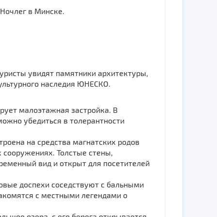
 Ночлег в Минске.
Туристы увидят памятники архитектуры,
культурного наследия ЮНЕСКО.
рует малоэтажная застройка. В
можно убедиться в толерантности
троена на средства магнатских родов
 сооружениях. Толстые стены,
ременный вид и открыт для посетителей
ковые доспехи соседствуют с бальными
накомятся с местными легендами о
льшое озера, с его берега открывается