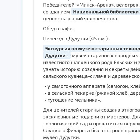
Победителей: «Минск-Арена», велотрек,
со зданием
Национальной библиотеки
ценность знаний человечества.
Обед в кафе.
Переезд в Дудутки (45 км.).
Экскурсия по музею старинных технол
Дудутки -
музей старинных народных 
известного шляхецкого рода Ельских и з
узнать историю создания и секреты дей
сельского кузнеца-силача и деревенског
• у самогонного аппарата (самогон, хле
• в сельской пекарне (ржаной хлеб, дер
• «угощение мельника».
Для ценителей старины создана этногра
эксклюзивные подарки от мастеров. Дл
зоологический сад и прокатиться верхо
Слуцкого Филарета был отстроен правос
музея Дудутки.