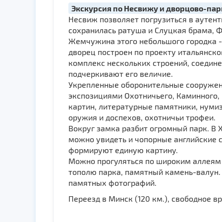
Экскурсия по Несвижу и дворцово-па
Несвиж позволяет погрузиться в аутен
сохранилась ратуша и Слуцкая брама, Ф
Жемчужина этого небольшого городка - 
дворец построен по проекту итальянско
комплекс нескольких строений, соедин
подчеркивают его величие.
Укрепленные оборонительные сооружени
экспозициями Охотничьего, Каминного, 
картин, литературные памятники, нуми
оружия и доспехов, охотничьи трофеи.
Вокруг замка разбит огромный парк. В 
можно увидеть и чопорные английские с
формируют единую картину.
Можно прогуляться по широким аллеям 
тополю парка, памятный камень-валун
памятных фотографий.
Переезд в Минск (120 км.), свободное в