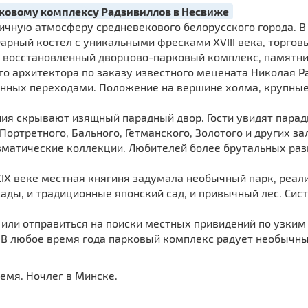
рковому комплексу Радзивиллов в Несвиже
тичную атмосферу средневекового белорусского города. В
арный костел с уникальными фресками XVIII века, торгов
восстановленный дворцово-парковый комплекс, памятник 
го архитектора по заказу известного мецената Николая Р
енных переходами. Положение на вершине холма, крупные
я скрывают изящный парадный двор. Гости увидят парад
Портретного, Бального, Гетманского, Золотого и других з
зматические коллекции. Любителей более брутальных ра
XIX веке местная княгиня задумала необычный парк, реал
ады, и традиционные японский сад, и привычный лес. Сис
или отправиться на поиски местных привидений по узким 
. В любое время года парковый комплекс радует необыч
ремя. Ночлег в Минске.