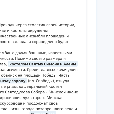
Проходя через столетия своей истории,
ркви и костелы окружены
еличественные ансамбли площадей и
вого взгляда, и справедливо будит
самбль с двумя башнями, известными
имости. Помимо своего размера и
тва,
костелом Святых Симона и Алены
,
езависимости. Среди главных жемчужин
, обелиск на площади Победы. Часть
нему городу
(пл. Свободы), откуда
овые ряды, кафедральный костел
го Святодухова Собора - Минской иконе
охранившие дух старого Минска:
кскурсовода и продолжат свое
ипела жизнь города позапрошлого века и