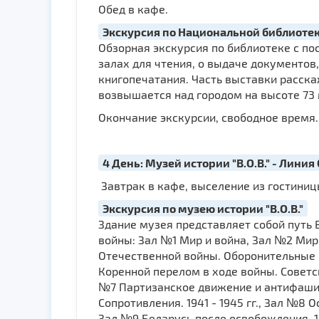
Обед в кафе.
Экскурсия по Национальной библиоте
Обзорная экскурсия по библиотеке с по
залах для чтения, о выдаче документов
книгопечатания. Часть выставки расска
возвышается над городом на высоте 73 
Окончание экскурсии, свободное время.
4 День: Музей истории "В.О.В." - Линия
Завтрак в кафе, выселение из гостиниц
Экскурсия по музею истории "В.О.В."
Здание музея представляет собой путь
войны: Зал №1 Мир и война, Зал №2 Мир
Отечественной войны. Оборонительные бо
Коренной перелом в ходе войны. Советск
№7 Партизанское движение и антифашис
Сопротивления. 1941 - 1945 гг., Зал №
Зал №9 Беларусь после освобождения. 1