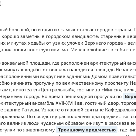
).
мый большой, но и один из самых старых городов страны. 
й хорошо заметны в городском ландшафте: старинные це
их минутах ходьбы от узких улочек Верхнего города - в
ния эпохи конструктивизма. Минск влюбляет в себя с пер
ивокзальной площади, где расположен архитектурный ан
их минутах ходьбы от вокзала находится площадь Независ
расположенными вокруг нее зданиями: Домом правительс
обно начинать прогулку по величественному проспекту Н
чтамт, кинотеатр «Центральный», гостиница «Минск», цирк
Верхнему городу. Во время пешеходной прогулки по
Верх
хитектурный ансамбль XVII-XVIII вв, гостиный двор, торг
е здание Ратуши. Узнаете о главной святыне Кафедрально
горожанам. По соседству расположены два предместья, с
 его великие люди чудесным образом оживут в рассказе э
рогулки по живописному
Троицкому предместью
, где к