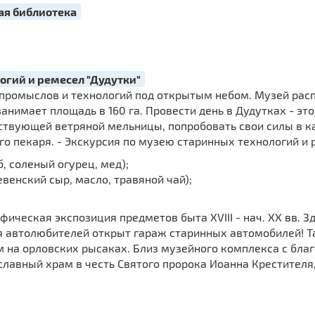
ая библиотека
огий и ремесел "Дудутки"
промыслов и технологий под открытым небом. Музей рас
анимает площадь в 160 га. Провести день в Дудутках - это 
ствующей ветряной мельницы, попробовать свои силы в к
о пекаря. - Экскурсия по музею старинных технологий и р
б, соленый огурец, мед);
евенский сыр, масло, травяной чай);
фическая экспозиция предметов быта XVIII - нач. XX вв. 
я автолюбителей открыт гараж старинных автомобилей! 
м на орловских рысаках. Близ музейного комплекса с бл
лавный храм в честь Святого пророка Иоанна Крестителя,