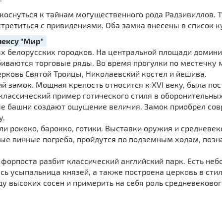
коснуться к тайнам могущественного рода Радзивиллов. 
третиться с привидениями. Оба замка внесены в список 
лексу "Мир"
х белорусских городков. На центральной площади домини
биваются торговые ряды. Во время прогулки по местечку 
рковь Святой Троицы, Николаевский костел и йешива.
й замок. Мощная крепость относится к XVI веку, была пос
классический пример готического стиля в оборонительных
е башни создают ощущение величия. Замок приобрел сов
у.
ли рококо, барокко, готики. Выставки оружия и средневе
рые винные погреба, пройдутся по подземным ходам, поз
форпоста разбит классический английский парк. Есть небо
сь усыпальница князей, а также построена церковь в сти
у высоких сосен и примерить на себя роль средневековог