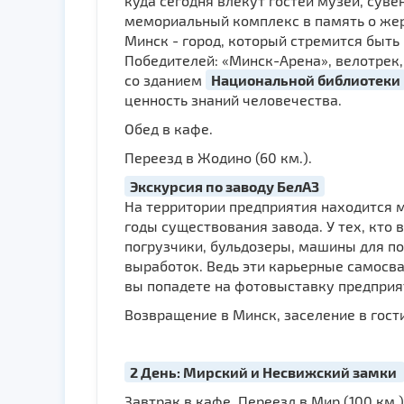
куда сегодня влекут гостей музеи, сув
мемориальный комплекс в память о жер
Минск - город, который стремится быт
Победителей: «Минск-Арена», велотрек,
со зданием
Национальной библиотеки
ценность знаний человечества.
Обед в кафе.
Переезд в Жодино (60 км.).
Экскурсия по заводу БелАЗ
На территории предприятия находится 
годы существования завода. У тех, кто
погрузчики, бульдозеры, машины для п
выработок. Ведь эти карьерные самосв
вы попадете на фотовыставку предприя
Возвращение в Минск, заселение в гост
2 День: Мирский и Несвижский замки
Завтрак в кафе. Переезд в Мир (100 км.)