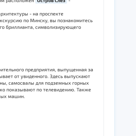
дом расположен
Остров Слез
-
рхитектуры - на проспекте
 экскурсию по Минску, вы познакомитесь
его бриллианта, символизирующего
оительного предприятия, выпущенная за
тывает от увиденного. Здесь выпускают
оны, самосвалы для подземных горных
дко показывают по телевидению. Также
лых машин.