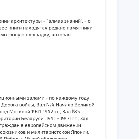
ии архитектуры - "алмаз знаний", - о
узее книги находятся редкие памятники
 смотровую площадку, которая
зиционными залами - по каждому году
3 Дорога войны, Зал №4 Начало Великой
од Москвой 1941-1942 гг., Зал №5
ории Беларуси. 1941 - 1944 гг., Зал
 граждан в европейском движении
ё союзников и милитаристской Японии,
ой Победы. Музей оборудован