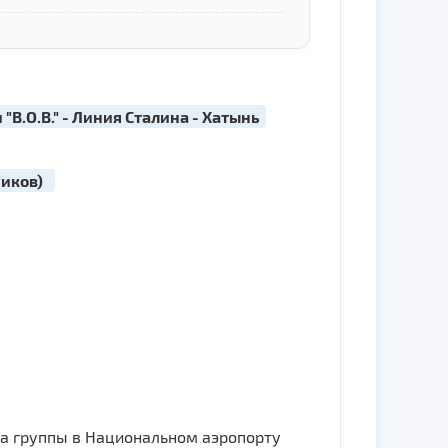
"В.О.В." - Линия Сталина - Хатынь
ников)
ча группы в Национальном аэропорту