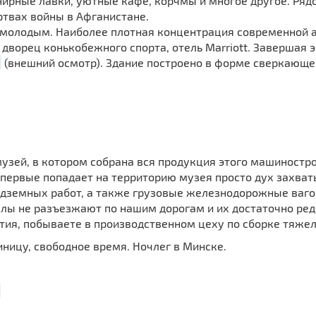
енирные лавки, уютные кафе, корчмы и многое другое. Ря
твах войны в Афганистане.
ь молодым. Наиболее плотная концентрация современной а
 дворец конькобежного спорта, отель Marriott. Завершая
(внешний осмотр). Здание построено в форме сверкающ
музей, в котором собрана вся продукция этого машиностр
 впервые попадает на территорию музея просто дух захва
одземных работ, а также грузовые железнодорожные ваг
алы не разъезжают по нашим дорогам и их достаточно ре
тия, побываете в производственном цеху по сборке тяже
иницу, свободное время. Ночлег в Минске.
.