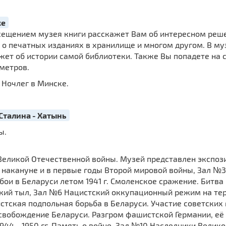
ке
сещением музея книги расскажет Вам об интересном решен
, о печатных изданиях в хранилище и многом другом. В м
жет об истории самой библиотеки. Также Вы попадете на
метров.
 Ночлег в Минске.
 Сталина - Хатынь
ы.
 Великой Отечественной войны. Музей представлен экспо
 накануне и в первые годы Второй мировой войны, Зал №
и в Беларуси летом 1941 г. Смоленское сражение. Битва п
ий тыл, Зал №6 Нацистский оккупационный режим на террит
тская подпольная борьба в Беларуси. Участие советских
8 Освобождение Беларуси. Разгром фашистской Германии, е
944 - 1950 гг. Память о войне, Зал №10 Наследники Велик