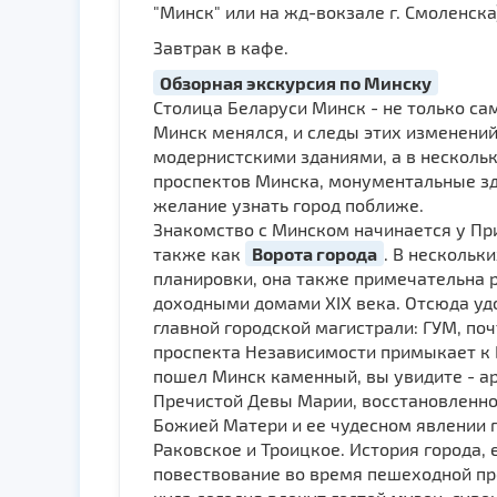
"Минск" или на жд-вокзале г. Смоленска
Завтрак в кафе.
Обзорная экскурсия по Минску
Столица Беларуси Минск - не только са
Минск менялся, и следы этих изменени
модернистскими зданиями, а в нескольк
проспектов Минска, монументальные зда
желание узнать город поближе.
Знакомство с Минском начинается у Пр
также как
Ворота города
. В нескольк
планировки, она также примечательна 
доходными домами XIX века. Отсюда уд
главной городской магистрали: ГУМ, по
проспекта Независимости примыкает к 
пошел Минск каменный, вы увидите - ар
Пречистой Девы Марии, восстановленно
Божией Матери и ее чудесном явлении 
Раковское и Троицкое. История города,
повествование во время пешеходной п