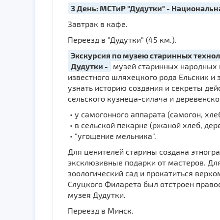
3 День: МСТиР "Дудутки" - Национальн
Завтрак в кафе.
Переезд в "Дудутки" (45 км.).
Экскурсия по музею старинных технол
Дудутки -
музей старинных народных 
известного шляхецкого рода Ельских и з
узнать историю создания и секреты дей
сельского кузнеца-силача и деревенског
• у самогонного аппарата (самогон, хле
• в сельской пекарне (ржаной хлеб, дер
• "угощение мельника".
Для ценителей старины создана этногра
эксклюзивные подарки от мастеров. Дл
зоологический сад и прокатиться верхо
Слуцкого Филарета был отстроен правос
музея Дудутки.
Переезд в Минск.