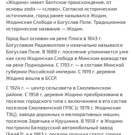
«Жодино» имеет балтское происхождение, от
основы zodis — «слово». Согласно историческим
источникам, город ранее назывался Жодин,
Жодинская Слобода и Богуслав Поле. Традиционное
историческое название — Жодин.
Город был основан на реке Плиса в 1643 г.
Богуславом Радзивиллом и изначально назывался
Богуслав Поле. В 1688 г. поселение упоминается уже
как село Жодинская Слобода в Минском воеводстве
на реке Поджодинка. С 1793 г. — в составе Минской
губернии Российской империи. С 1919 г. деревня
Жодино вошла в БССР.
С 1924 г. — центр сельсовета в Смолевичском
районе. С 1958 г. деревня Жодино преобразована в
поселок городского типа с включением в его состав
поселков Смолевичской ГРЭС (с 1979 г. Жодинская
ТЭЦ), завода дорожных и мелиоративных машин,
поселков Заречьеа и Крушинка. В 1958 г. в Жодино
построили Белорусский автомобильный завод
(БелАЗ), а в 1963 г. поселок получил статус города.