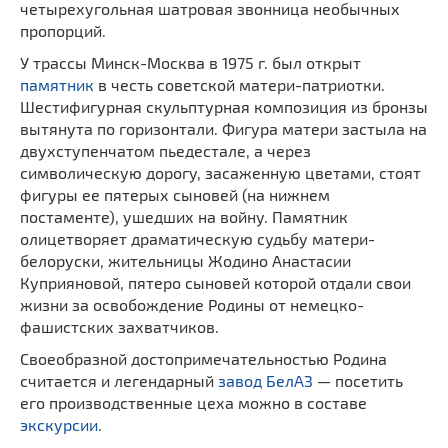
четырехугольная шатровая звонница необычных
пропорций.
У трассы Минск-Москва в 1975 г. был открыт
памятник
в честь советской матери-патриотки.
Шестифигурная скульптурная композиция из бронзы
вытянута по горизонтали. Фигура матери застыла на
двухступенчатом пьедестале, а через
символическую дорогу, засаженную цветами, стоят
фигуры ее пятерых сыновей (на нижнем
постаменте), ушедших на войну. Памятник
олицетворяет драматическую судьбу матери-
белоруски, жительницы Жодино Анастасии
Куприяновой, пятеро сыновей которой отдали свои
жизни за освобождение Родины от немецко-
фашистских захватчиков.
Своеобразной достопримечательностью Родина
считается и легендарный
завод БелАЗ
— посетить
его производственные цеха можно в составе
экскурсии
.