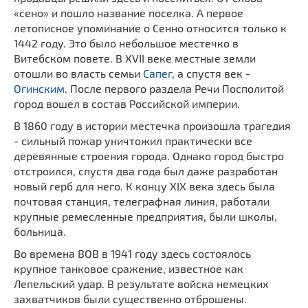
«сено» и пошло название поселка. А первое
летописное упоминание о Сенно относится только к
1442 году. Это было небольшое местечко в
Витебском повете. В XVII веке местные земли
отошли во власть семьи
Сапег
, а спустя век -
Огинским
. После первого раздела Речи Посполитой
город вошел в состав Российской империи.
В 1860 году в истории местечка произошла трагедия
- сильный пожар уничтожил практически все
деревянные строения города. Однако город быстро
отстроился, спустя два года был даже разработан
новый герб для него. К концу XIX века здесь была
почтовая станция, телеграфная линия, работали
крупные ремесленные предприятия, были школы,
больница.
Во времена ВОВ в 1941 году здесь состоялось
крупное танковое сражение, известное как
Лепельский удар. В результате войска немецких
захватчиков были существенно отброшены.