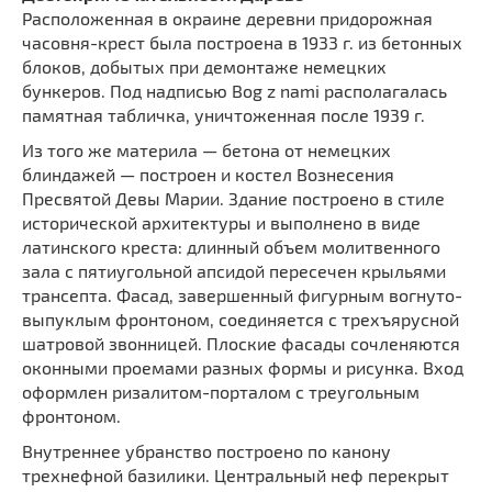
Расположенная в окраине деревни придорожная
часовня-крест была построена в 1933 г. из бетонных
блоков, добытых при демонтаже немецких
бункеров. Под надписью Bog z nami располагалась
памятная табличка, уничтоженная после 1939 г.
Из того же материла — бетона от немецких
блиндажей — построен и костел Вознесения
Пресвятой Девы Марии. Здание построено в стиле
исторической архитектуры и выполнено в виде
латинского креста: длинный объем молитвенного
зала с пятиугольной апсидой пересечен крыльями
трансепта. Фасад, завершенный фигурным вогнуто-
выпуклым фронтоном, соединяется с трехъярусной
шатровой звонницей. Плоские фасады сочленяются
оконными проемами разных формы и рисунка. Вход
оформлен ризалитом-порталом с треугольным
фронтоном.
Внутреннее убранство построено по канону
трехнефной базилики. Центральный неф перекрыт