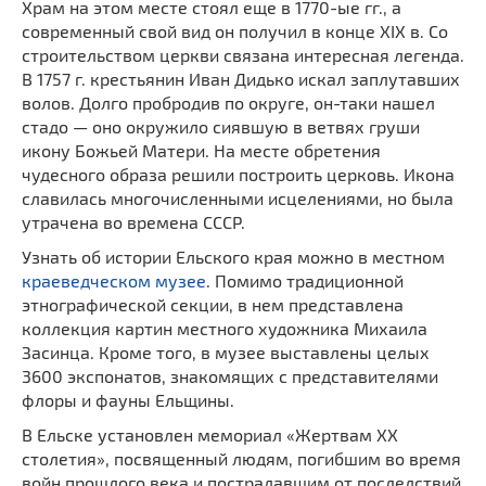
Храм на этом месте стоял еще в 1770-ые гг., а
современный свой вид он получил в конце XIX в. Со
строительством церкви связана интересная легенда.
В 1757 г. крестьянин Иван Дидько искал заплутавших
волов. Долго пробродив по округе, он-таки нашел
стадо — оно окружило сиявшую в ветвях груши
икону Божьей Матери. На месте обретения
чудесного образа решили построить церковь. Икона
славилась многочисленными исцелениями, но была
утрачена во времена СССР.
Узнать об истории Ельского края можно в местном
краеведческом музее
. Помимо традиционной
этнографической секции, в нем представлена
коллекция картин местного художника Михаила
Засинца. Кроме того, в музее выставлены целых
3600 экспонатов, знакомящих с представителями
флоры и фауны Ельщины.
В Ельске установлен мемориал «Жертвам XX
столетия», посвященный людям, погибшим во время
войн прошлого века и пострадавшим от последствий