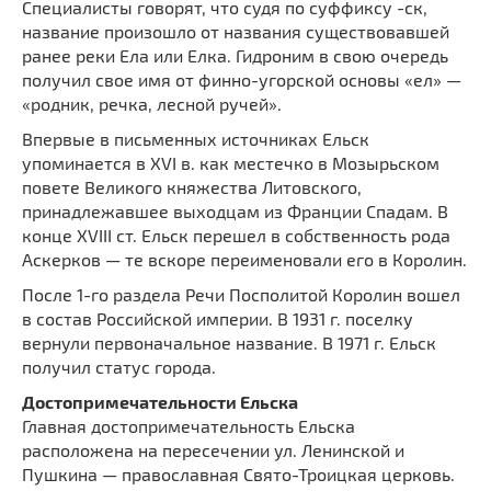
Специалисты говорят, что судя по суффиксу -ск,
название произошло от названия существовавшей
ранее реки Ела или Елка. Гидроним в свою очередь
получил свое имя от финно-угорской основы «ел» —
«родник, речка, лесной ручей».
Впервые в письменных источниках Ельск
упоминается в XVI в. как местечко в Мозырьском
повете Великого княжества Литовского,
принадлежавшее выходцам из Франции Спадам. В
конце XVIII ст. Ельск перешел в собственность рода
Аскерков — те вскоре переименовали его в Королин.
После 1-го раздела Речи Посполитой Королин вошел
в состав Российской империи. В 1931 г. поселку
вернули первоначальное название. В 1971 г. Ельск
получил статус города.
Достопримечательности Ельска
Главная достопримечательность Ельска
расположена на пересечении ул. Ленинской и
Пушкина — православная Свято-Троицкая церковь.