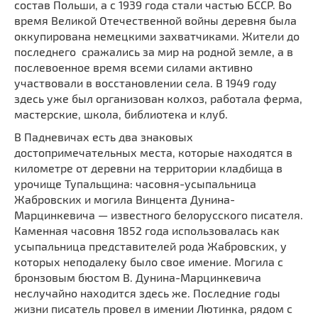
состав Польши, а с 1939 года стали частью БССР. Во
время Великой Отечественной войны деревня была
оккупирована немецкими захватчиками. Жители до
последнего сражались за мир на родной земле, а в
послевоенное время всеми силами активно
участвовали в восстановлении села. В 1949 году
здесь уже был организован колхоз, работала ферма,
мастерские, школа, библиотека и клуб.
В Падневичах есть два знаковых
достопримечательных места, которые находятся в
километре от деревни на территории кладбища в
урочище Тупальщина: часовня-усыпальница
Жабровских и могила Винцента Дунина-
Марцинкевича — известного белорусского писателя.
Каменная часовня 1852 года использовалась как
усыпальница представителей рода Жабровских, у
которых неподалеку было свое имение. Могила с
бронзовым бюстом В. Дунина-Марцинкевича
неслучайно находится здесь же. Последние годы
жизни писатель провел в имении Лютинка, рядом с