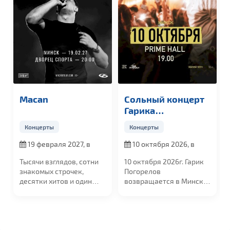
an
Сольный концерт
Султан 
Гарика
Погорелова
церты
Концерты
Концерты
февраля 2027, в
10 октября 2026, в
16 октябр
0
19:00
19:00
и взглядов, сотни
10 октября 2026г. Гарик
Султан Лаг
омых строчек,
Погорелов
звезда рос
ки хитов и один
возвращается в Минск
эстрады, ч
..
с большим сольным...
собирают...