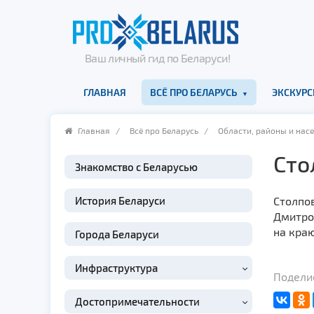
Ваш личный гид по Беларуси!
ГЛАВНАЯ
ВСЁ ПРО БЕЛАРУСЬ
ЭКСКУРС
Главная
/
Всё про Беларусь
/
Области, районы и нас
Сто
Знакомство с Беларусью
История Беларуси
Столпо
Дмитров
на кра
Города Беларуси
Инфраструктура
Поделис
Достопримечательности