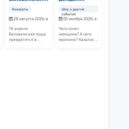
пуще
«Мужчина и
Концерты
Шоу и другие
Женщина»
события
28 августа 2026, в
05 ноября 2026, в
21:00
19:00
18 апреля
Чего хочет
Беловежская пуща
женщина? А чего
превратится в
мужчина? Казалось
эпицентр
бы все хотят
электронной
понимания, заботы
музыки. Мы
и...
приглашаем вас на
уникальный техно-
рейв в самом
сердце
легендарного леса
— в Поместье Деда
Мороза!