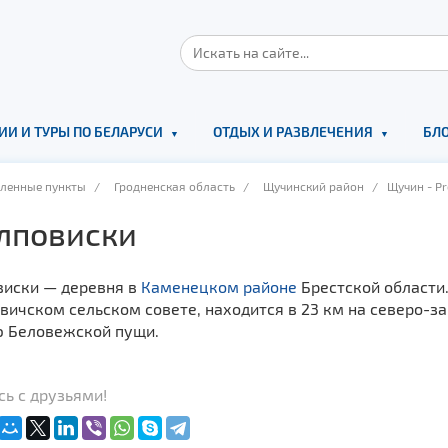
ИИ И ТУРЫ ПО БЕЛАРУСИ
ОТДЫХ И РАЗВЛЕЧЕНИЯ
БЛО
еленные пункты
/
Гродненская область
/
Щучинский район
/ Щучин - Pr
лповиски
виски — деревня в
Каменецком районе
Брестской области
ичском сельском совете, находится в 23 км на северо-зап
ю Беловежской пущи.
ь с друзьями!