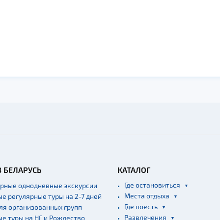
В БЕЛАРУСЬ
КАТАЛОГ
Где остановиться
ярные однодневные экскурсии
Места отдыха
ые регулярные туры на 2-7 дней
Где поесть
для организованных групп
Развлечения
ые туры на НГ и Рождество