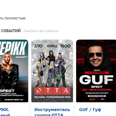
ть полностью
 СОБЫТИЙ
Смотреть все события
IKK.
Инструментальная
GUF / Гуф
ьный
группа OTTА