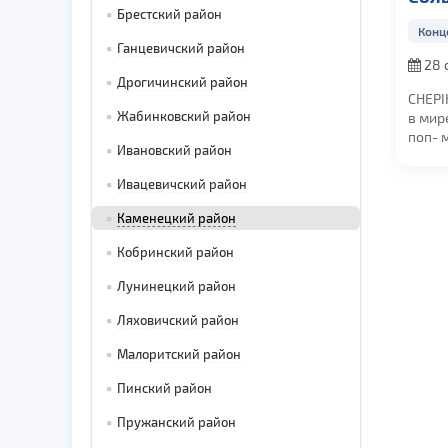
Брестский район
кон
Конц
Ганцевичский район
28 
Дрогичинский район
в 19:0
CHEPI
Жабинковский район
в мир
поп- 
Ивановский район
Отвле
станда
Ивацевичский район
Каменецкий район
Кобринский район
Лунинецкий район
Ляховичский район
Малоритский район
Пинский район
Пружанский район