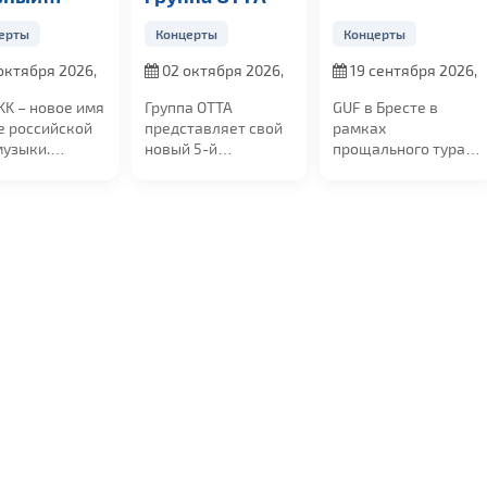
церт
ерты
Концерты
Концерты
октября 2026,
02 октября 2026,
19 сентября 2026,
0
в 19:00
в 20:00
KK – новое имя
Группа ОТТА
GUF в Бресте в
е российской
представляет свой
рамках
музыки.
новый 5-й
прощального тура!
ченная от
юбилейный альбом
19 сентября в 20:00
ртов,...
"МедиаШторм" и...
на сцене УСК...