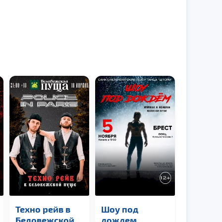
Техно рейв в
Шоу под
Беловежской
дождем