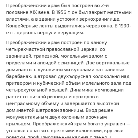
Преображенский храм был построен во 2-й
половине XIX века. В 1956 г. он был закрыт местными
властями, а в здании устроили зернохранилище.
Конвейерные ленты выдвигались через окна. В 1990-
е гг. церковь вернули верующим.
Преображенский храм построен по канону
четырехчастной православной церкви: со
звонницей, трапезной, молельным залом с
приделами и апсидой с ризницей. Две вертикальные
доминанты с луковичными куполами на граненых
барабанах: шатровая двухъярусная колокольня над
притвором и кубический объем молельного зала под
четырехугольной крышей. Динамика композиции
растет от низкой ризницы и проходов к
центральному объему и завершается высотной
доминантой шатровой звонницы. Вход решен
монументальным двухколонным арочным
крыльцом. Преображенский храм богато украшен —
угловые лопатки с врезными колоннами, круглые
розетки, профилированный карниз с панно и