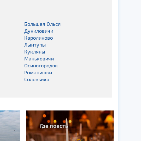
Большая Олься
Дуниловичи
Каролиново
Лынтупы
Кукляны
Маньковичи
Осиногородок
Романишки
Соловьиха
Где поесть