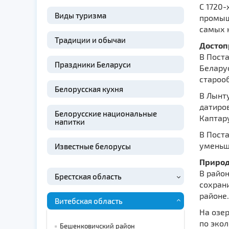
С 1720-
Виды туризма
промыш
самых 
Традиции и обычаи
Достоп
В Поста
Праздники Беларуси
Беларус
староо
Белорусская кухня
В Лынт
датиров
Белорусские национальные
Каптар
напитки
В Пост
уменьш
Известные белорусы
Природ
В район
Брестская область
сохран
районе.
Витебская область
На озер
по экол
Бешенковичский район