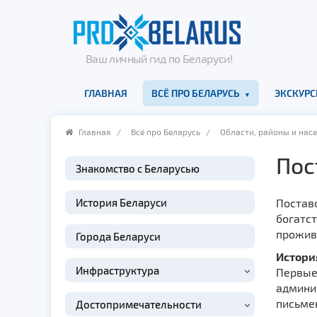
Ваш личный гид по Беларуси!
ГЛАВНАЯ
ВСЁ ПРО БЕЛАРУСЬ
ЭКСКУРС
Главная
/
Всё про Беларусь
/
Области, районы и нас
Пос
Знакомство с Беларусью
История Беларуси
Поставс
богатст
прожива
Города Беларуси
Истори
Инфраструктура
Первые 
админис
письме
Достопримечательности