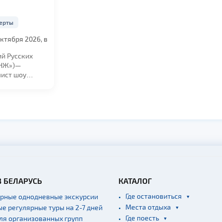
ерты
ктября 2026, в
ий Русских
АНЖ»)—
ист шоу
с» на Первом
 и резидент...
В БЕЛАРУСЬ
КАТАЛОГ
Где остановиться
ярные однодневные экскурсии
Места отдыха
ые регулярные туры на 2-7 дней
Где поесть
для организованных групп