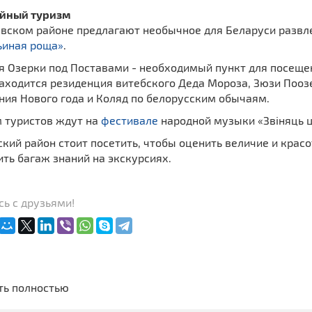
йный туризм
авском районе предлагают необычное для Беларуси развл
ьиная роща»
.
 Озерки под Поставами - необходимый пункт для посещен
аходится резиденция витебского Деда Мороза, Зюзи Пооз
ния Нового года и Коляд по белорусским обычаям.
м туристов ждут на
фестивале
народной музыки «Звіняць ц
кий район стоит посетить, чтобы оценить величие и крас
ть багаж знаний на экскурсиях.
ь с друзьями!
ть полностью