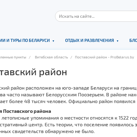
ИИ И ТУРЫ ПО БЕЛАРУСИ
ОТДЫХ И РАЗВЛЕЧЕНИЯ
БЛО
еленные пункты
/
Витебская область
/ Поставский район - ProBelarus.by
тавский район
кий район расположен на юго-западе Беларуси на границе
ва часто называют Белорусским Поозерьем. В районе нах
ет более 48 тысяч человек. Официально район появился н
я Поставского района
летописные упоминания о местности относятся к 1522 го
тративный центр. Есть теории, что поселение появилось з
нных свидетельств обнаружено не было.