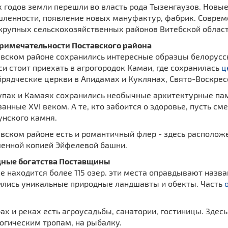
х годов земли перешли во власть рода Тызенгаузов. Нов
ленности, появление новых мануфактур, фабрик. Совреме
крупных сельскохозяйственных районов Витебской област
римечательности Поставского района
вском районе сохранились интересные образцы белорусск
и стоит приехать в агрогородок Камаи, где сохранилась
ц
брядческие церкви в Апидамах и Куклянах, Свято-Воскрес
упах и Камаях сохранились необычные архитектурные па
анные XVI веком. А те, кто забоится о здоровье, пусть с
унского камня.
авском районе есть и романтичный флер - здесь располож
енной копией Эйфелевой башни.
ные богатства Поставщины
е находится более 115 озер. эти места оправдывают назва
ились уникальные природные ландшавты и обекты. Часть
ах и реках есть агроусадьбы, санатории, гостиницы. Здес
огическим тропам, на рыбалку.