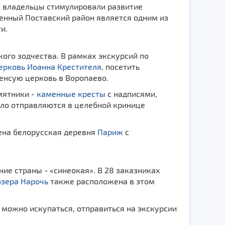
ые владельцы стимулировали развитие
нный Поставский район является одним из
и.
ого зодчества. В рамках экскурсий по
ерковь Иоанна Крестителя
, посетить
енсую церковь в Воропаево.
мятники -
каменные кресты
с надписями,
мело отправляются в целебной кринице
ена белорусская деревня
Париж
с
ние страны - «синеокая». В 28 заказниках
озера Нарочь
также расположена в этом
ь можно искупаться, отправиться на экскурсии