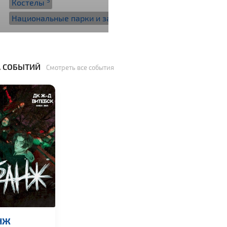
5
Костелы
2
Национальные парки и заказники
 СОБЫТИЙ
Смотреть все события
НЖ