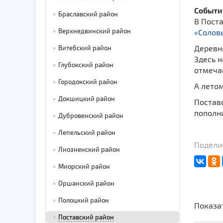
Событи
Браславский район
В Пост
Верхнедвинский район
«Солов
Деревня
Витебский район
Здесь н
Глубокский район
отмеча
Городокский район
А лето
Докшицкий район
Поставс
пополни
Дубровенский район
Лепельский район
Поделис
Лиозненский район
Миорский район
Оршанский район
Полоцкий район
Показа
Поставский район