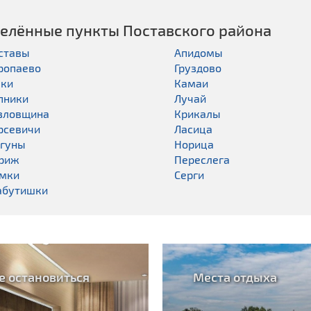
елённые пункты Поставского районa
ставы
Апидомы
ропаево
Груздово
ки
Камаи
пники
Лучай
зловщина
Крикалы
рсевичи
Ласица
гуны
Норица
риж
Переслега
мки
Серги
абутишки
е остановиться
Места отдыха