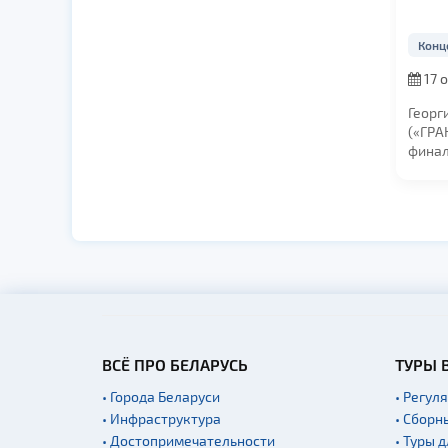
Конц
17 о
19:00
Георг
(«ГР
финал
«Голо
канале
ВСЁ ПРО БЕЛАРУСЬ
ТУРЫ 
• Города Беларуси
• Регул
• Инфраструктура
• Сборн
• Достопримечательности
• Туры 