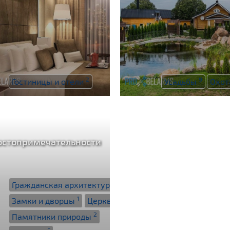
2
9
Гостиницы и отели
Усадьбы
Охо
остопримечательности
1
Гражданская архитектура
1
1
Замки и дворцы
Церкви
2
Памятники природы