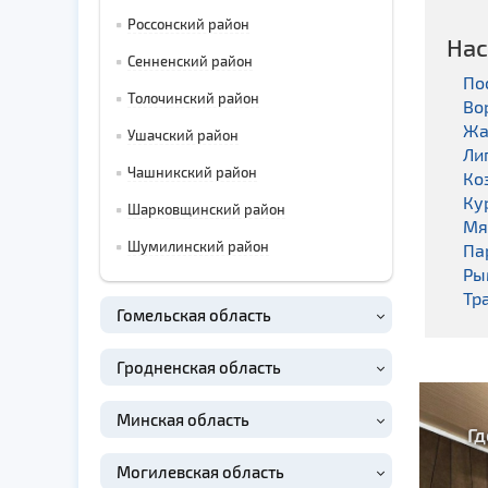
Россонский район
Нас
Сенненский район
По
Толочинский район
Во
Жа
Ушачский район
Ли
Чашникский район
Ко
Ку
Шарковщинский район
Мя
Шумилинский район
Па
Ры
Тр
Гомельская область
Гродненская область
Минская область
Гд
Могилевская область