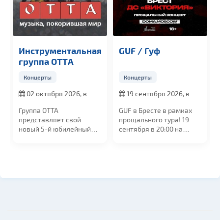
Инструментальная
GUF / Гуф
группа OTTА
Концерты
Концерты
02 октября 2026, в
19 сентября 2026, в
19:00
20:00
Группа ОТТА
GUF в Бресте в рамках
представляет свой
прощального тура! 19
новый 5-й юбилейный
сентября в 20:00 на
альбом "МедиаШторм"
сцене УСК...
и...