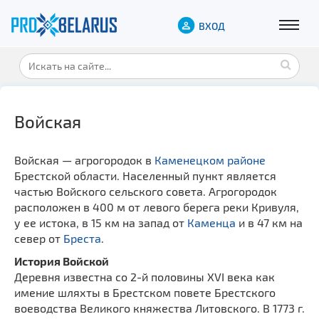
ВХОД
Войская
Войская — агрогородок в
Каменецком районе
Брестской области. Населенный пункт является
частью Войского сельского совета. Агрогородок
расположен в 400 м от левого берега реки Кривуля,
у ее истока, в 15 км на запад от
Каменца
и в 47 км на
север от
Бреста
.
История Войской
Деревня известна со 2-й половины XVI века как
имение шляхты в Брестском повете Брестского
воеводства Великого княжества Литовского. В 1773 г.