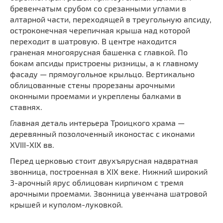
бревенчатым срубом со срезанными углами в
алтарной части, переходящей в треугольную апсиду,
остроконечная черепичная крыша над которой
переходит в шатровую. В центре находится
граненая многоярусная башенка с главкой. По
бокам апсиды пристроены ризницы, а к главному
фасаду — прямоугольное крыльцо. Вертикально
облицованные стены прорезаны арочными
оконными проемами и укреплены балками в
ставнях.
Главная деталь интерьера Троицкого храма —
деревянный позолоченный иконостас с иконами
XVIII-XIX вв.
Перед церковью стоит двухъярусная надвратная
звонница, построенная в XIX веке. Нижний широкий
3-арочный ярус облицован кирпичом с тремя
арочными проемами. Звонница увенчана шатровой
крышей и куполом-луковкой.