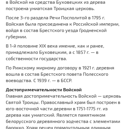
в Войской на средства Буховецких из дерева
построена униатская Троицкая церковь.
После 3-го раздела Речи Посполитой в 1795 г.
Войская была присоединена к Российской империи,
войдя в состав Брестского уезда Гродненской
губернии.
В 1-й половине XIX века имение, как и ранее,
принадлежало Буховецким, а с 1857 г. — в
собственности государства.
По Рижскому мирному договору в 1921 г. деревня
вошла в состав Брестского повета Полесского
воеводства. С 1939 г. — в БССР.
Достопримечательности Войской
Главная достопримечательность Войской — церковь
Святой Троицы. Православный храм был построен в
юго-восточной части деревни в 1751-1775 гг. из
дерева как униатский. Является памятником
белорусского деревянного зодчества с элементами
барокко. Храм решен прямоугольным длинным