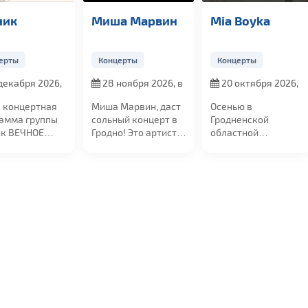
Миша Марвин
Mia Boyka
КняZ
Концерты
Концерты
Конце
6,
28 ноября 2026, в
20 октября 2026,
14 но
19:00
в 19:00
19:00
я
Миша Марвин, даст
Осенью в
Группа
ы
сольный концерт в
Гродненской
предст
Гродно! Это артист,
областной
програ
чьи песни
филармонии
кукол»
занимают...
состоится концерт
станут..
российской...