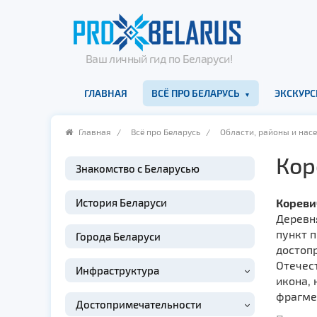
Ваш личный гид по Беларуси!
ГЛАВНАЯ
ВСЁ ПРО БЕЛАРУСЬ
ЭКСКУРС
Главная
/
Всё про Беларусь
/
Области, районы и нас
Кор
Знакомство с Беларусью
История Беларуси
Коревич
Деревня
пункт п
Города Беларуси
достопр
Отечест
Инфраструктура
икона,
фрагмен
Достопримечательности