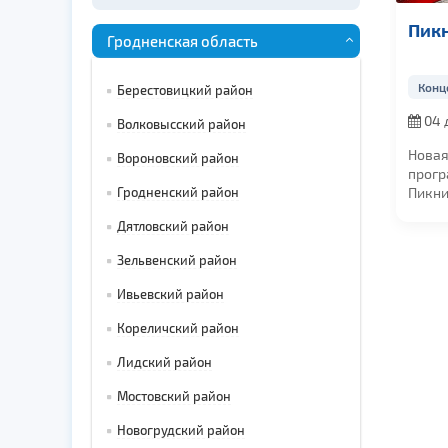
Пикник
Гродненская область
Концерты
Берестовицкий район
04 декабря 202
Волковысский район
в 19:00
Новая концертна
Вороновский район
программа групп
Пикник ВЕЧНОЕ
Гродненский район
ДВИЖЕНИЕ
Дятловский район
Легендарная...
Зельвенский район
Ивьевский район
Кореличский район
Лидский район
Мостовский район
Новогрудский район