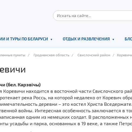
ИИ И ТУРЫ ПО БЕЛАРУСИ
ОТДЫХ И РАЗВЛЕЧЕНИЯ
БЛО
еленные пункты
/
Гродненская область
/
Свислочский район
/ Коревичи 
евичи
и (бел. Карэвічы)
 Коревичи находится в восточной части Свислочского рай
ротекает река Россь, на которой недалеко от Коревич об
имечательность деревни – это костел Христа Вседержател
венной войны. Интересная особенность заключается в то
 написанная одним из немецких солдат. В расположенных 
ты усадьбы и парка, основанных в 19 веке, а также Петро