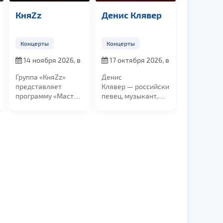
z
Денис Клявер
Группа
«Мираж»
рты
Концерты
Концерты
ября 2026, в
17 октября 2026, в
с 27.11 по
19:00
28.11.2026
 «КняZz»
Денис
Легендарная
авляет
Клявер — российский
советская и
мму «Мастер
певец, музыкант,
российская
! Её основой
композитор, актёр
музыкальная группа
.
кино,...
«Мираж», с
юбилейной...