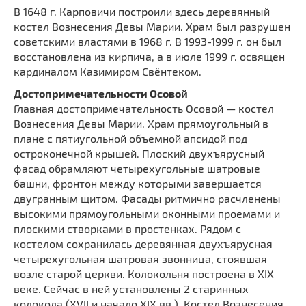
В 1648 г. Карповичи построили здесь деревянный
костел Вознесения Девы Марии. Храм был разрушен
советскими властями в 1968 г. В 1993-1999 г. он был
восстановлена ​​из кирпича, а в июле 1999 г. освящен
кардиналом Казимиром Свёнтеком.
Достопримечательности Осовой
Главная достопримечательность Осовой — костел
Вознесения Девы Марии. Храм прямоугольный в
плане с пятиугольной объемной апсидой под
остроконечной крышей. Плоский двухъярусный
фасад обрамляют четырехугольные шатровые
башни, фронтон между которыми завершается
двугранным щитом. Фасады ритмично расчленены
высокими прямоугольными оконными проемами и
плоскими створками в простенках. Рядом с
костелом сохранилась деревянная двухъярусная
четырехугольная шатровая звонница, стоявшая
возле старой церкви. Колокольня построена в XIX
веке. Сейчас в ней установлены 2 старинных
колокола (XVII и начало XIX вв.). Костел Вознесения