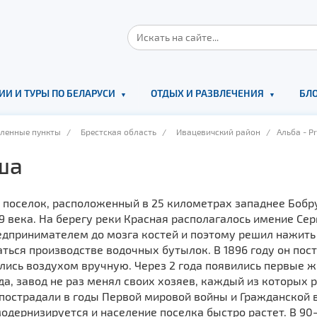
ИИ И ТУРЫ ПО БЕЛАРУСИ
ОТДЫХ И РАЗВЛЕЧЕНИЯ
БЛО
еленные пункты
/
Брестская область
/
Ивацевичский район
/ Альба - Pr
ша
 поселок, расположенный в 25 километрах западнее Бобру
9 века. На берегу реки Красная располагалось имение Се
едпринимателем до мозга костей и поэтому решил нажить
ться производстве водочных бутылок. В 1896 году он пос
лись воздухом вручную. Через 2 года появились первые ж
да, завод не раз менял своих хозяев, каждый из которых 
пострадали в годы Первой мировой войны и Гражданской в
одернизируется и население поселка быстро растет. В 90