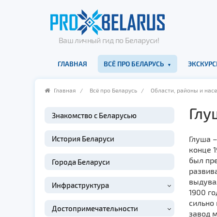
Ваш личный гид по Беларуси!
ГЛАВНАЯ
ВСЁ ПРО БЕЛАРУСЬ
ЭКСКУРС
Главная
/
Всё про Беларусь
/
Области, районы и нас
Глу
Знакомство с Беларусью
История Беларуси
Глуша –
конце 1
был пр
Города Беларуси
развива
выдува
Инфраструктура
1900 го
сильно 
Достопримечательности
завод м