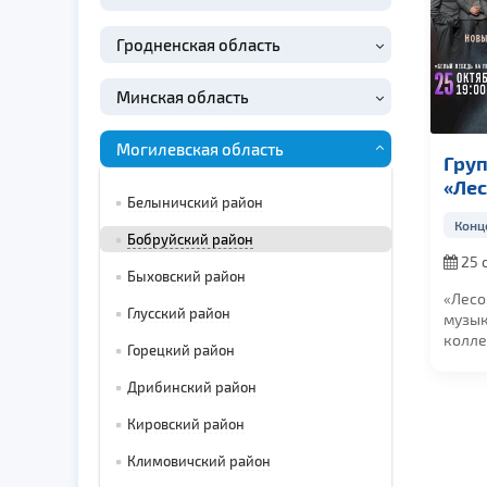
Гродненская область
Минская область
Могилевская область
Гру
«Ле
Белыничский район
Конц
Бобруйский район
25 
Быховский район
в 19:0
«Лесо
Глусский район
музы
колле
Горецкий район
испол
в стил
Дрибинский район
Кировский район
Климовичский район