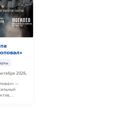
ппа
соповал»
ерты
октября 2026,
0
пова́л» —
кальный
ктив,
няющий песни
е русский...