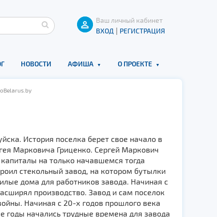
Ваш личный кабинет
|
ВХОД
РЕГИСТРАЦИЯ
Г
НОВОСТИ
АФИША
О ПРОЕКТЕ
oBelarus.by
йска. История поселка берет свое начало в
ргея Марковича Гриценко. Сергей Маркович
 капиталы на только начавшемся тогда
троил стекольный завод, на котором бутылки
илые дома для работников завода. Начиная с
расширял производство. Завод и сам поселок
ойны. Начиная с 20-х годов прошлого века
-е годы начались трудные времена для завода